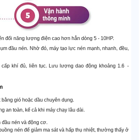
ển đổi năng lượng điện cao hơn hẳn dòng 5 - 10HP.
 cụm đầu nén. Nhờ đó, máy tạo lực nén mạnh, nhanh, đều,
n cấp khí đủ, liên tục. Lưu lượng dao động khoảng 1.6 -
m
t bằng gió hoặc dầu chuyên dụng.
g an toàn, kể cả khi máy chạy lâu dài.
h đầu nén và động cơ.
buồng nén để giảm ma sát và hấp thụ nhiệt, thường thấy ở