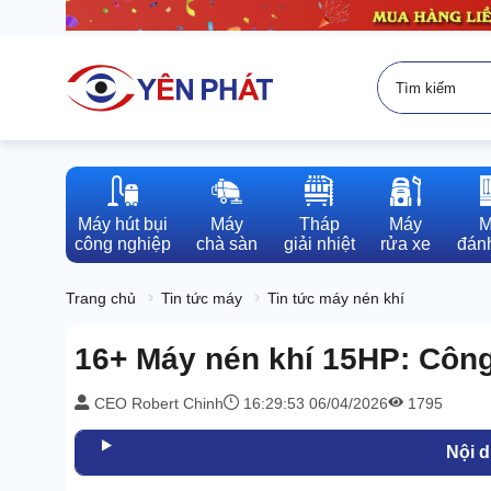
Máy hút bụi

Máy

Tháp

Máy

M
công nghiệp
chà sàn
giải nhiệt
rửa xe
đánh
Trang chủ
Tin tức máy
Tin tức máy nén khí
16+ Máy nén khí 15HP: Công
CEO Robert Chinh
16:29:53 06/04/2026
1795
Nội 