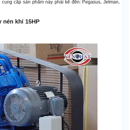
ờng cung cấp sản phẩm này phải kể đến: Pegasus, Jetman,
y nén khí 15HP