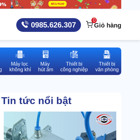
0
0985.626.307
Giỏ hàng
Máy lọc 

Máy 

Thiết bị

Thiết bị

g
không khí
hút ẩm
công nghiệp
văn phòng
Tin tức nổi bật