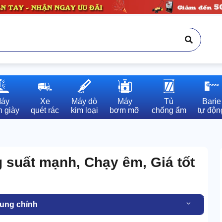
áy

Xe

Máy dò

Máy

Tủ

Barie

 giày
quét rác
kim loại
bơm mỡ
chống ẩm
tự độn
 suất mạnh, Chạy êm, Giá tốt
dung chính