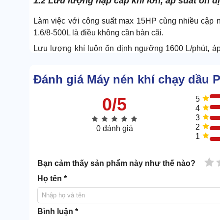
1.2 Lưu lượng nạp cấp khí lớn, áp suất ổn đ
Làm việc với công suất max 15HP cùng nhiều cập 
1.6/8-500L là điều không cần bàn cãi.
Lưu lượng khí luôn ổn định ngưỡng 1600 L/phút, áp 
móc.
Cụm đồng hồ + van chỉnh được trang bị, kiểm soát tốt
Đánh giá Máy nén khí chạy dầu 
quả nạp cấp.
0/5
5
4
3
2
0 đánh giá
1
1 
Bạn cảm thấy sản phẩm này như thế nào?
Họ tên *
Bình luận *