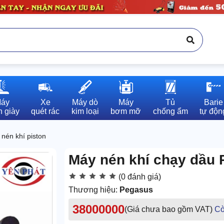
áy

Xe

Máy dò

Máy

Tủ

Barie

 giày
quét rác
kim loại
bơm mỡ
chống ẩm
tự độn
nén khí piston
Máy nén khí chạy dầu 
(0 đánh giá)
Thương hiệu:
Pegasus
38000000
(Giá chưa bao gồm VAT)
Cò