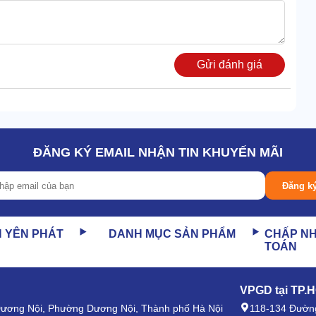
Gửi đánh giá
ĐĂNG KÝ EMAIL NHẬN TIN KHUYẾN MÃI
Đăng k
N YÊN PHÁT
DANH MỤC SẢN PHẨM
CHẤP N
TOÁN
hữu bình chứa siêu lớn, dung tích 500L.
ẵn sàng nạp cấp ngay tức khắc.
VPGD tại TP.
 xuất lý tưởng cho quy mô nhà xưởng sản xuất, cơ khí vừa
 Dương Nội, Phường Dương Nội, Thành phố Hà Nội
118-134 Đường