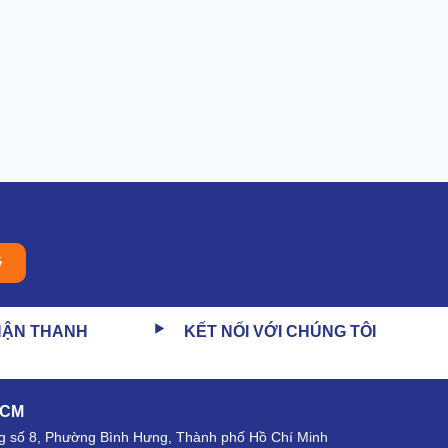
ý
HẬN THANH
KẾT NỐI VỚI CHÚNG TÔI
HCM
 số 8, Phường Bình Hưng, Thành phố Hồ Chí Minh