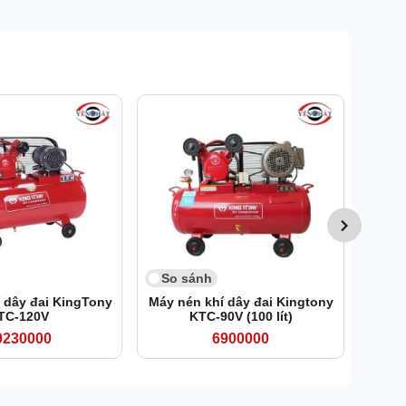
13
So 
Máy
P
So sánh
 dây đai KingTony
Máy nén khí dây đai Kingtony
TC-120V
KTC-90V (100 lít)
0230000
6900000