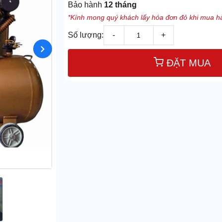
Bảo hành
12 tháng
*Kính mong quý khách lấy hóa đơn đỏ khi mua hà
Số lượng:
-
+
ĐẶT MUA