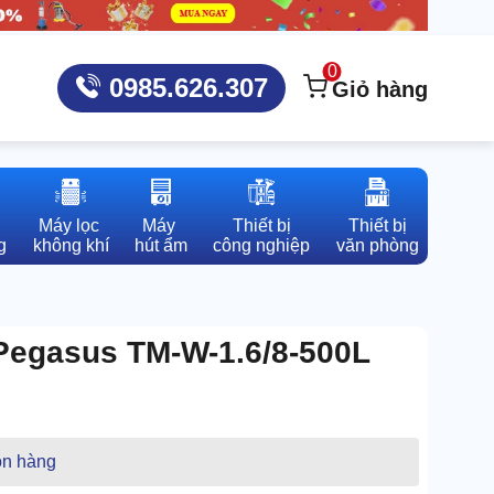
0
0985.626.307
Giỏ hàng
Máy lọc 

Máy 

Thiết bị

Thiết bị

g
không khí
hút ẩm
công nghiệp
văn phòng
Pegasus TM-W-1.6/8-500L
n hàng