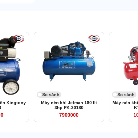
So sánh
So sánh
iền Kingtony
Máy nén khí Jetman 180 lít
Máy nén khí
0
3hp PK-30180
K
00
7900000
1