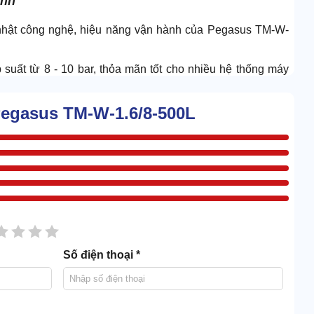
ịnh
nhật công nghệ, hiệu năng vận hành của Pegasus TM-W-
suất từ 8 - 10 bar, thỏa mãn tốt cho nhiều hệ thống máy
 nguồn khí đầu ra. Góp phần bình ổn hiệu suất, tối ưu hiệu
Pegasus TM-W-1.6/8-500L
sao
2 sao
3 sao
4 sao
5 sao
Số điện thoại *