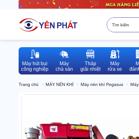
Máy hút bụi

Máy

Tháp

Máy

M
công nghiệp
chà sàn
giải nhiệt
rửa xe
đánh
Trang chủ
MÁY NÉN KHÍ
Máy nén khí Pegasus
Máy 