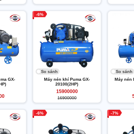
6
So sánh
So sánh
uma GX-
Máy nén khí Puma GX-
Máy nén 
HP)
20100(2HP)
15900000
00
16900000
6
7