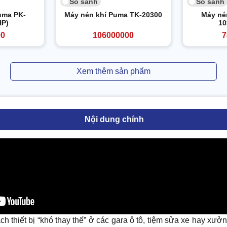
So sánh
So sánh
uma PK-
Máy nén khí Puma TK-20300
Máy né
HP)
10
00
106000000
7
Xem thêm sản phẩm
Nội dung chính
h thiết bị “khó thay thế” ở các gara ô tô, tiệm sửa xe hay xưở