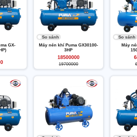
So sánh
So sánh
uma GX-
Máy nén khí Puma GX30100-
Máy né
HP)
3HP
15
18500000
6
00
19700000