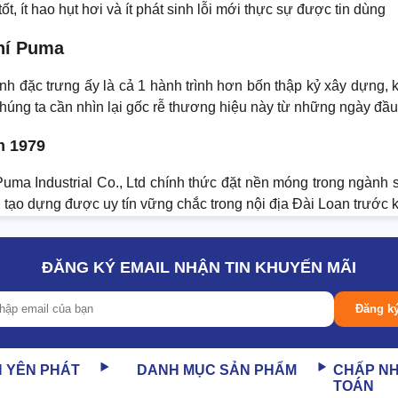
t, ít hao hụt hơi và ít phát sinh lỗi mới thực sự được tin dùng
khí Puma
nh đặc trưng ấy là cả 1 hành trình hơn bốn thập kỷ xây dựng, k
húng ta cần nhìn lại gốc rễ thương hiệu này từ những ngày đầu 
m 1979
ma Industrial Co., Ltd chính thức đặt nền móng trong ngành sả
ạo dựng được uy tín vững chắc trong nội địa Đài Loan trước kh
ĐĂNG KÝ EMAIL NHẬN TIN KHUYẾN MÃI
Đăng k
N YÊN PHÁT
DANH MỤC SẢN PHẨM
CHẤP N
TOÁN