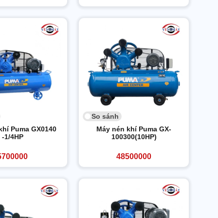
So sánh
khí Puma GX0140
Máy nén khí Puma GX-
-1/4HP
100300(10HP)
5700000
48500000