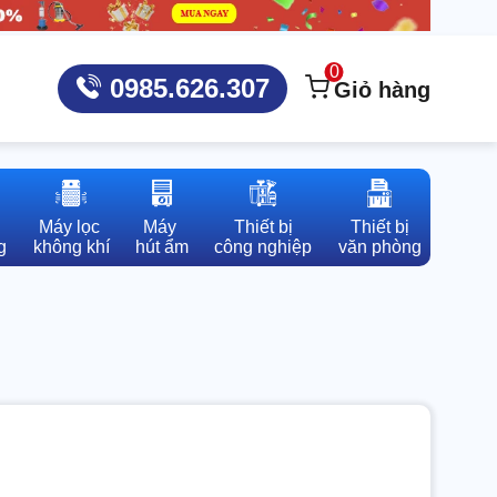
0
0985.626.307
Giỏ hàng
Máy lọc 

Máy 

Thiết bị

Thiết bị

g
không khí
hút ẩm
công nghiệp
văn phòng