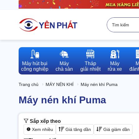
Máy hút bụi

Máy

Tháp

Máy

M
công nghiệp
chà sàn
giải nhiệt
rửa xe
đánh
Trang chủ
MÁY NÉN KHÍ
Máy nén khí Puma
Máy nén khí Puma
Sắp xếp theo
Xem nhiều
Giá tăng dần
Giá giảm dần