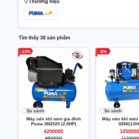
Thương hiệu
Tìm thấy 38 sản phẩm
13
6
So sánh
So sánh
Máy nén khí mini gia đình
Máy nén khí min
Puma XN2525 (2,5HP)
0260(1/2
4200000
105000
4800000
1120000