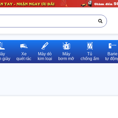
áy

Xe

Máy dò

Máy

Tủ

Barie

 giày
quét rác
kim loại
bơm mỡ
chống ẩm
tự độn