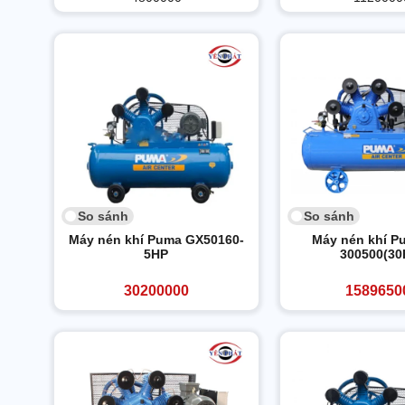
So sánh
So sánh
Máy nén khí Puma GX50160-
Máy nén khí P
5HP
300500(30
30200000
1589650