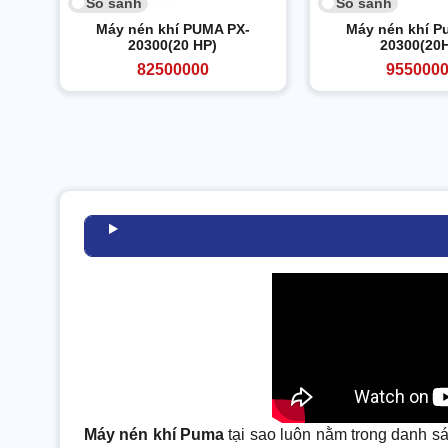
So sánh
So sánh
Máy nén khí PUMA PX-
Máy nén khí P
20300(20 HP)
20300(20
82500000
955000
Máy nén khí Puma
tại sao luôn nằm trong danh sác