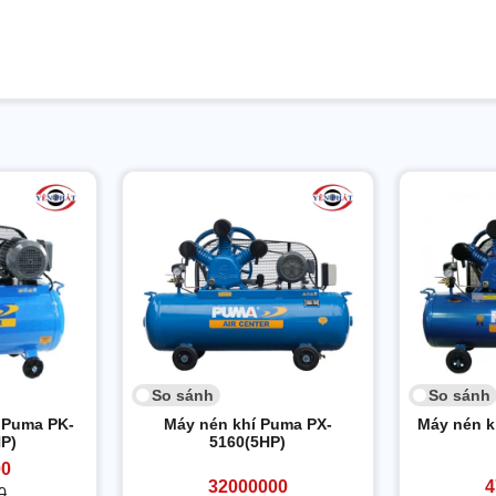
So sánh
So sánh
i Puma PK-
Máy nén khí Puma PX-
Máy nén k
HP)
5160(5HP)
00
32000000
4
0