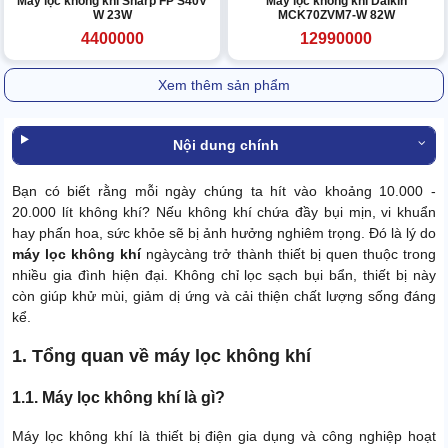
Máy lọc không khí Sharp FP S40V
Máy lọc không khí Daikin
W 23W
MCK70ZVM7-W 82W
4400000
12990000
Xem thêm sản phẩm
Nội dung chính
Bạn có biết rằng mỗi ngày chúng ta hít vào khoảng 10.000 -
20.000 lít không khí? Nếu không khí chứa đầy bụi mịn, vi khuẩn
hay phấn hoa, sức khỏe sẽ bị ảnh hưởng nghiêm trọng. Đó là lý do
máy lọc không khí
ngàycàng trở thành thiết bị quen thuộc trong
nhiều gia đình hiện đại. Không chỉ lọc sạch bụi bẩn, thiết bị này
còn giúp khử mùi, giảm dị ứng và cải thiện chất lượng sống đáng
kể.
1. Tổng quan về máy lọc không khí
1.1. Máy lọc không khí là gì?
Máy lọc không khí là thiết bị điện gia dụng và công nghiệp hoạt