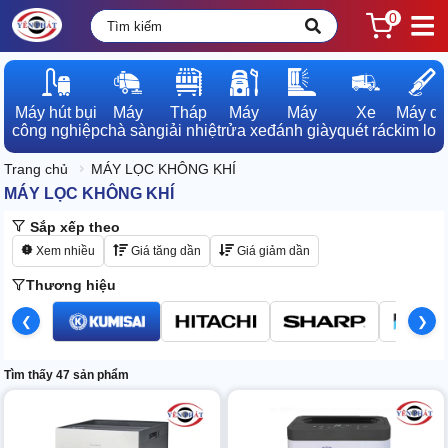
0
Máy hút bụi

Máy

Tháp

Máy

Máy

Xe

Máy dò

công nghiệp
chà sàn
giải nhiệt
rửa xe
đánh giày
quét rác
kim loạ
Trang chủ
MÁY LỌC KHÔNG KHÍ
MÁY LỌC KHÔNG KHÍ
Sắp xếp theo
Xem nhiều
Giá tăng dần
Giá giảm dần
Thương hiệu
❮
❯
Tìm thấy 47 sản phẩm