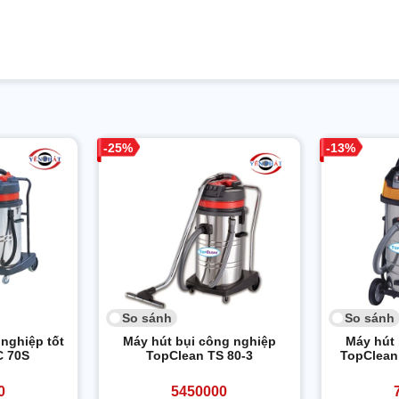
25
13
So sánh
So sánh
nghiệp tốt
Máy hút bụi công nghiệp
Máy hút 
C 70S
TopClean TS 80-3
TopClean 
0
5450000