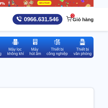
0
0966.631.546
Giỏ hàng
Máy lọc 

Máy 

Thiết bị

Thiết bị

g
không khí
hút ẩm
công nghiệp
văn phòng