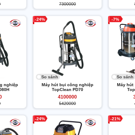
0
7300000
24
7
So sánh
So sánh
ng nghiệp
Máy hút bụi công nghiệp
Máy hút 
D80H
TopClean PD70
Top
0
4100000
0
5420000
24
21