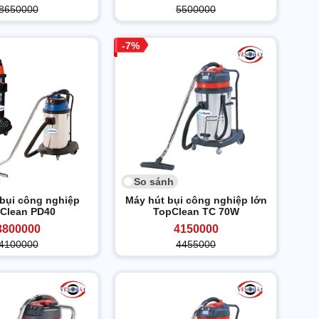
8650000
5500000
7
So sánh
bụi công nghiệp
Máy hút bụi công nghiệp lớn
Clean PD40
TopClean TC 70W
3800000
4150000
4100000
4455000