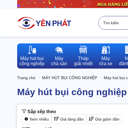
Máy hút bụi

Máy

Tháp

Máy

M
công nghiệp
chà sàn
giải nhiệt
rửa xe
đánh
Trang chủ
MÁY HÚT BỤI CÔNG NGHIỆP
Máy hút bụi 
Máy hút bụi công nghiệp
Sắp xếp theo
Xem nhiều
Giá tăng dần
Giá giảm dần