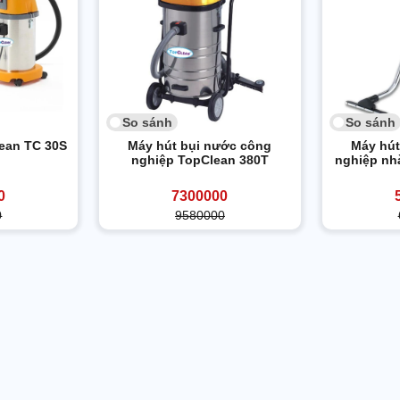
So sánh
So sánh
lean TC 30S
Máy hút bụi nước công
Máy hút
nghiệp TopClean 380T
nghiệp nh
0
7300000
0
9580000