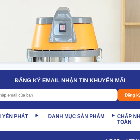
ĐĂNG KÝ EMAIL NHẬN TIN KHUYẾN MÃI
Đăng k
N YÊN PHÁT
DANH MỤC SẢN PHẨM
CHẤP N
TOÁN