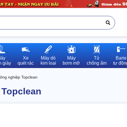
áy

Xe

Máy dò

Máy

Tủ

Barie

 giày
quét rác
kim loại
bơm mỡ
chống ẩm
tự độn
công nghiệp Topclean
 Topclean