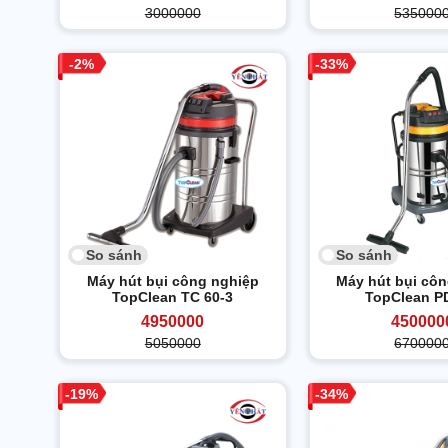
3000000
535000
2
33
So sánh
So sánh
Máy hút bụi công nghiệp
Máy hút bụi cô
TopClean TC 60-3
TopClean P
4950000
450000
5050000
670000
19
34