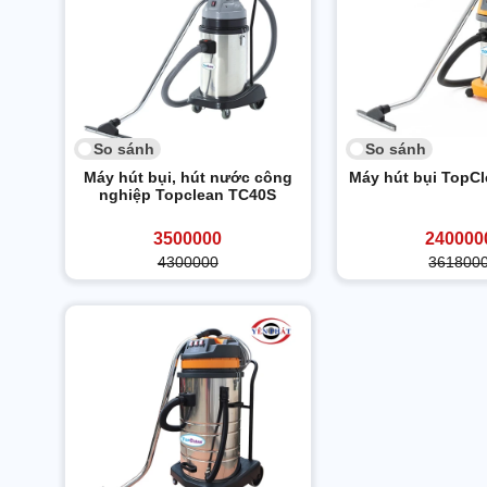
So sánh
So sánh
Máy hút bụi, hút nước công
Máy hút bụi TopC
nghiệp Topclean TC40S
3500000
240000
4300000
361800