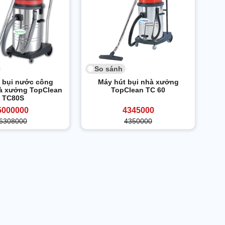
So sánh
 bụi nước công
Máy hút bụi nhà xưởng
à xưởng TopClean
TopClean TC 60
TC80S
5000000
4345000
6308000
4350000