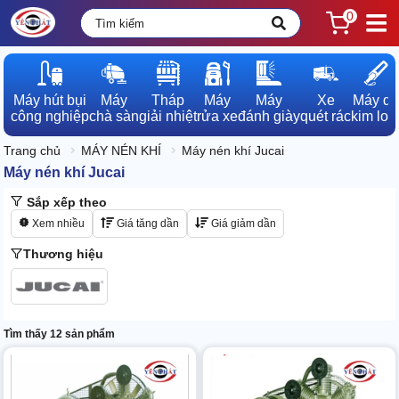
0
Máy hút bụi

Máy

Tháp

Máy

Máy

Xe

Máy dò

công nghiệp
chà sàn
giải nhiệt
rửa xe
đánh giày
quét rác
kim loạ
Trang chủ
MÁY NÉN KHÍ
Máy nén khí Jucai
Máy nén khí Jucai
Sắp xếp theo
Xem nhiều
Giá tăng dần
Giá giảm dần
Thương hiệu
Tìm thấy 12 sản phẩm