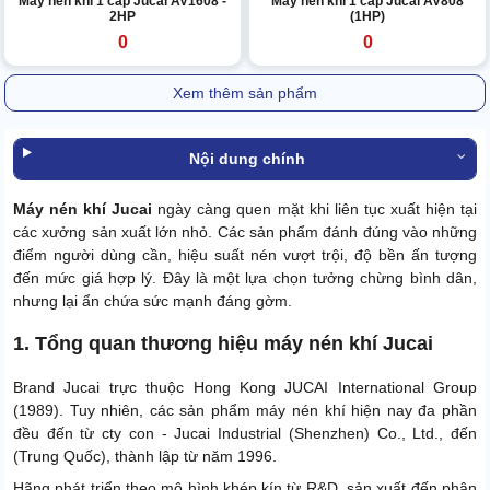
Máy nén khí 1 cấp Jucai AV1608 -
Máy nén khí 1 cấp Jucai AV808
2HP
(1HP)
0
0
Xem thêm sản phẩm
Nội dung chính
Máy nén khí Jucai
ngày càng quen mặt khi liên tục xuất hiện tại
các xưởng sản xuất lớn nhỏ. Các sản phẩm đánh đúng vào những
điểm người dùng cần, hiệu suất nén vượt trội, độ bền ấn tượng
đến mức giá hợp lý. Đây là một lựa chọn tưởng chừng bình dân,
nhưng lại ẩn chứa sức mạnh đáng gờm.
1. Tổng quan thương hiệu máy nén khí Jucai
Brand Jucai trực thuộc Hong Kong JUCAI International Group
(1989). Tuy nhiên, các sản phẩm máy nén khí hiện nay đa phần
đều đến từ cty con - Jucai Industrial (Shenzhen) Co., Ltd., đến
(Trung Quốc), thành lập từ năm 1996.
Hãng phát triển theo mô hình khép kín từ R&D, sản xuất đến phân