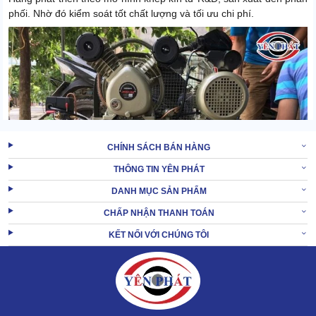
phối. Nhờ đó kiểm soát tốt chất lượng và tối ưu chi phí.
CHÍNH SÁCH BÁN HÀNG
THÔNG TIN YÊN PHÁT
DANH MỤC SẢN PHẨM
CHẤP NHẬN THANH TOÁN
KẾT NỐI VỚI CHÚNG TÔI
Jucai tập trung vào các dòng chủ lực như máy nén khí piston, máy
nén khí trục vít, máy nén khí không dầu, cùng hệ thống thiết bị xử