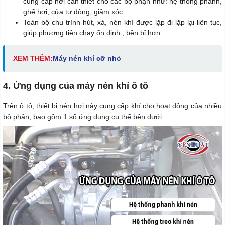
cung cấp hơi cần thiết cho các bộ phận như: hệ thống phanh,
ghế hơi, cửa tự động, giảm xóc…
Toàn bộ chu trình hút, xả, nén khí được lặp đi lặp lại liên tục,
giúp phương tiện chạy ổn định , bền bỉ hơn.
XEM THÊM:
Máy nén khí cỡ nhỏ
4. Ứng dụng của máy nén khí ô tô
Trên ô tô, thiết bị nén hơi này cung cấp khí cho hoạt động của nhiều
bộ phận, bao gồm 1 số ứng dụng cụ thể bên dưới: