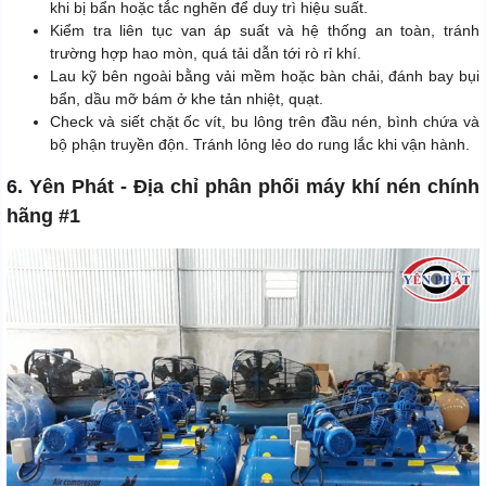
khi bị bẩn hoặc tắc nghẽn để duy trì hiệu suất.
Kiểm tra liên tục van áp suất và hệ thống an toàn, tránh
trường hợp hao mòn, quá tải dẫn tới rò rỉ khí.
Lau kỹ bên ngoài bằng vải mềm hoặc bàn chải, đánh bay bụi
bẩn, dầu mỡ bám ở khe tản nhiệt, quạt.
Check và siết chặt ốc vít, bu lông trên đầu nén, bình chứa và
bộ phận truyền độn. Tránh lỏng lẻo do rung lắc khi vận hành.
6. Yên Phát - Địa chỉ phân phối máy khí nén chính
hãng #1