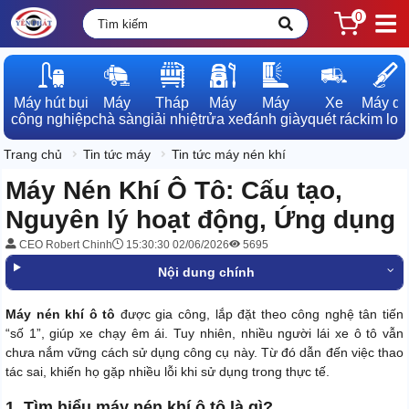
0
Máy hút bụi

Máy

Tháp

Máy

Máy

Xe

Máy dò

công nghiệp
chà sàn
giải nhiệt
rửa xe
đánh giày
quét rác
kim loạ
Trang chủ
Tin tức máy
Tin tức máy nén khí
Máy Nén Khí Ô Tô: Cấu tạo,
Nguyên lý hoạt động, Ứng dụng
CEO Robert Chinh
15:30:30 02/06/2026
5695
Nội dung chính
Máy nén khí ô tô
được gia công, lắp đặt theo công nghệ tân tiến
“số 1”, giúp xe chạy êm ái. Tuy nhiên, nhiều người lái xe ô tô vẫn
chưa nắm vững cách sử dụng công cụ này. Từ đó dẫn đến việc thao
tác sai, khiến họ gặp nhiều lỗi khi sử dụng trong thực tế.
1. Tìm hiểu máy nén khí ô tô là gì?