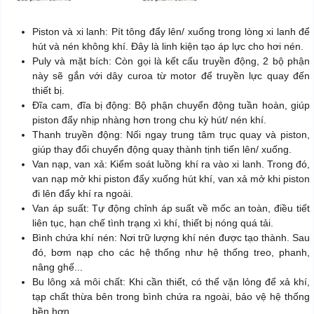
Piston và xi lanh: Pít tông đẩy lên/ xuống trong lòng xi lanh để
hút và nén không khí. Đây là linh kiện tạo áp lực cho hơi nén.
Puly và mặt bích: Còn gọi là kết cấu truyền động, 2 bộ phận
này sẽ gắn với dây curoa từ motor để truyền lực quay đến
thiết bị.
Đĩa cam, đĩa bị động: Bộ phận chuyển động tuần hoàn, giúp
piston đẩy nhịp nhàng hơn trong chu kỳ hút/ nén khí.
Thanh truyền động: Nối ngay trung tâm trục quay và piston,
giúp thay đổi chuyển động quay thành tịnh tiến lên/ xuống.
Van nạp, van xả: Kiểm soát luồng khí ra vào xi lanh. Trong đó,
van nạp mở khi piston đẩy xuống hút khí, van xả mở khi piston
đi lên đẩy khí ra ngoài.
Van áp suất: Tự động chỉnh áp suất về mốc an toàn, điều tiết
liên tục, hạn chế tình trạng xì khí, thiết bị nóng quá tải.
Bình chứa khí nén: Nơi trữ lượng khí nén được tạo thành. Sau
đó, bơm nạp cho các hệ thống như hệ thống treo, phanh,
nâng ghế...
Bu lông xả môi chất: Khi cần thiết, có thể vặn lỏng để xả khí,
tạp chất thừa bên trong bình chứa ra ngoài, bảo vệ hệ thống
bền hơn.