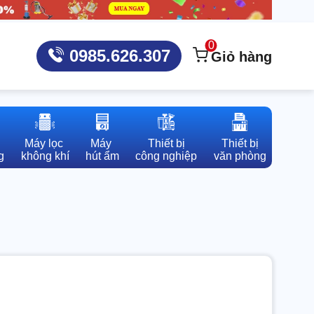
0
0985.626.307
Giỏ hàng
Máy lọc 

Máy 

Thiết bị

Thiết bị

g
không khí
hút ẩm
công nghiệp
văn phòng