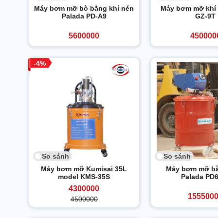
Máy bơm mỡ bò bằng khí nén
Máy bơm mỡ khí
Palada PD-A9
GZ-9T
5600000
450000
4
So sánh
So sánh
Máy bơm mỡ Kumisai 35L
Máy bơm mỡ bằ
model KMS-35S
Palada PD
4300000
155500
4500000