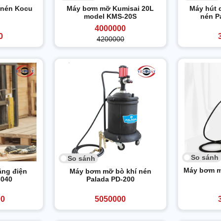
 nén Kocu
Máy bơm mỡ Kumisai 20L
Máy hút 
model KMS-20S
nén P
4000000
0
4200000
So sánh
So sánh
Máy bơm m
ng điện
Máy bơm mỡ bò khí nén
6040
Palada PD-200
00
5050000