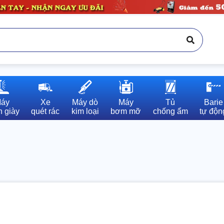
áy

Xe

Máy dò

Máy

Tủ

Barie

 giày
quét rác
kim loại
bơm mỡ
chống ẩm
tự độn