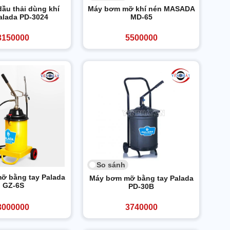
dầu thải dùng khí
Máy bơm mỡ khí nén MASADA
alada PD-3024
MD-65
3150000
5500000
So sánh
ỡ bằng tay Palada
Máy bơm mỡ bằng tay Palada
GZ-6S
PD-30B
3000000
3740000