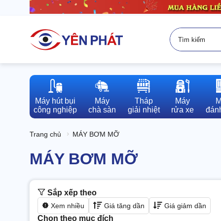
Máy hút bụi

Máy

Tháp

Máy

M
công nghiệp
chà sàn
giải nhiệt
rửa xe
đánh
Trang chủ
MÁY BƠM MỠ
MÁY BƠM MỠ
Sắp xếp theo
Xem nhiều
Giá tăng dần
Giá giảm dần
Chọn theo mục đích