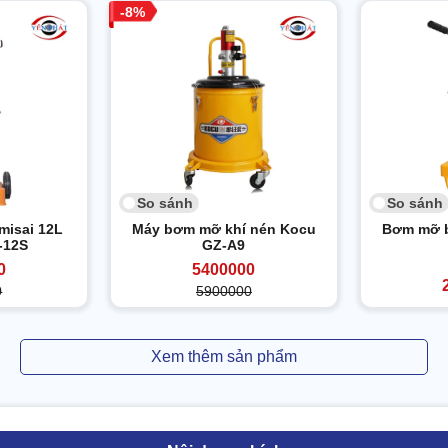
8
So sánh
So sánh
isai 12L
Máy bơm mỡ khí nén Kocu
Bơm mỡ b
-12S
GZ-A9
0
5400000
0
5900000
Xem thêm sản phẩm