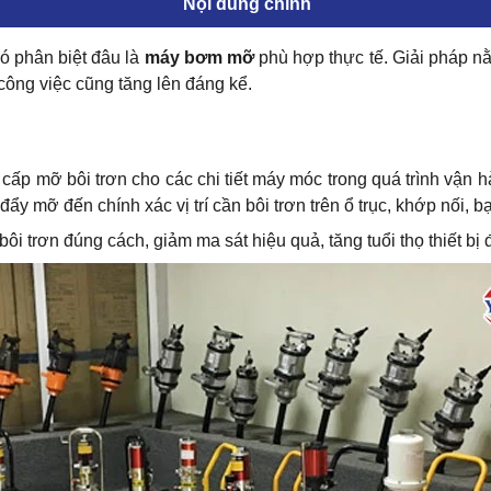
Nội dung chính
hó phân biệt đâu là
máy bơm mỡ
phù hợp thực tế. Giải pháp nằ
t công việc cũng tăng lên đáng kể.
ấp mỡ bôi trơn cho các chi tiết máy móc trong quá trình vận 
y mỡ đến chính xác vị trí cần bôi trơn trên ổ trục, khớp nối, b
ôi trơn đúng cách, giảm ma sát hiệu quả, tăng tuổi thọ thiết bị 