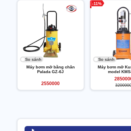
11
So sánh
So sánh
Máy bơm mỡ bằng chân
Máy bơm mỡ Kum
Palada GZ-6J
model KMS
285000
2550000
320000