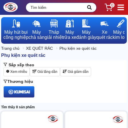
0
Máy hút bụi

Máy

Tháp

Máy

Máy

Xe

Máy dò

công nghiệp
chà sàn
giải nhiệt
rửa xe
đánh giày
quét rác
kim loạ
Trang chủ
XE QUÉT RÁC
Phụ kiện xe quét rác
Phụ kiện xe quét rác
Sắp xếp theo
Xem nhiều
Giá tăng dần
Giá giảm dần
Thương hiệu
Tìm thấy 8 sản phẩm