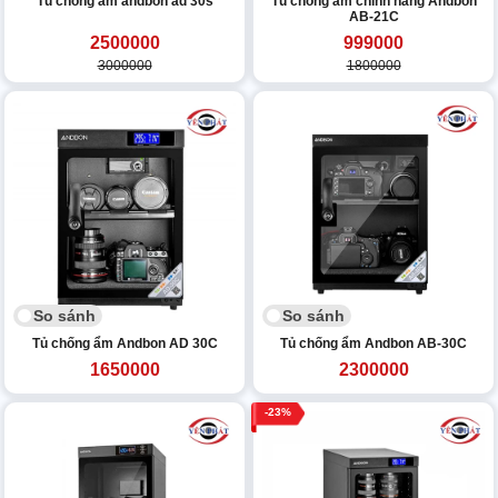
Tủ chống ẩm andbon ad 30s
Tủ chống ẩm chính hãng Andbon
AB-21C
2500000
999000
3000000
1800000
So sánh
So sánh
Tủ chống ẩm Andbon AD 30C
Tủ chống ẩm Andbon AB-30C
1650000
2300000
23