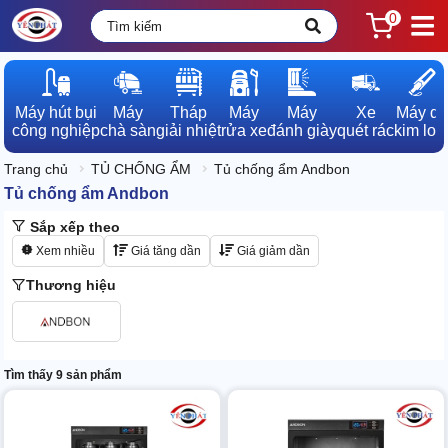
0
Máy hút bụi

Máy

Tháp

Máy

Máy

Xe

Máy dò

công nghiệp
chà sàn
giải nhiệt
rửa xe
đánh giày
quét rác
kim loạ
Trang chủ
TỦ CHỐNG ẨM
Tủ chống ẩm Andbon
Tủ chống ẩm Andbon
Sắp xếp theo
Xem nhiều
Giá tăng dần
Giá giảm dần
Thương hiệu
Tìm thấy 9 sản phẩm