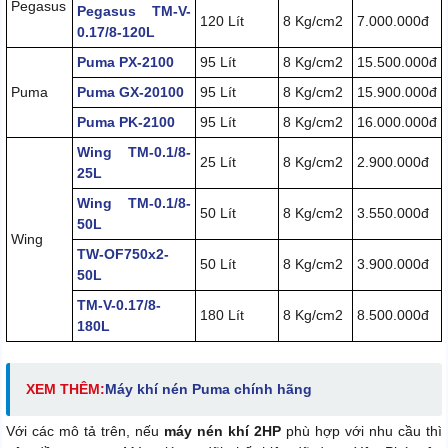
Pegasus
Pegasus TM-V-
120 Lít
8 Kg/cm2
7.000.000đ
0.17/8-120L
Puma PX-2100
95 Lít
8 Kg/cm2
15.500.000đ
Puma
Puma GX-20100
95 Lít
8 Kg/cm2
15.900.000đ
Puma PK-2100
95 Lít
8 Kg/cm2
16.000.000đ
Wing TM-0.1/8-
25 Lít
8 Kg/cm2
2.900.000đ
25L
Wing TM-0.1/8-
50 Lít
8 Kg/cm2
3.550.000đ
50L
Wing
TW-OF750x2-
50 Lít
8 Kg/cm2
3.900.000đ
50L
TM-V-0.17/8-
180 Lít
8 Kg/cm2
8.500.000đ
180L
XEM THÊM:
Máy khí nén Puma chính hãng
Với các mô tả trên, nếu
máy nén khí 2HP
phù hợp với nhu cầu thì