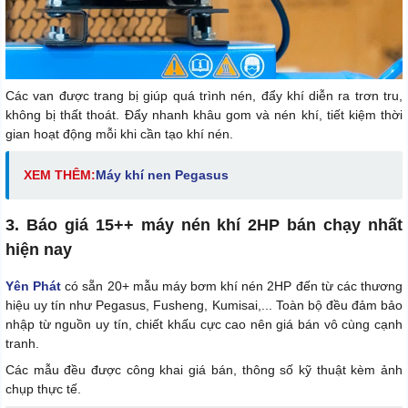
Các van được trang bị giúp quá trình nén, đẩy khí diễn ra trơn tru,
không bị thất thoát. Đẩy nhanh khâu gom và nén khí, tiết kiệm thời
gian hoạt động mỗi khi cần tạo khí nén.
XEM THÊM:
Máy khí nen Pegasus
3. Báo giá 15++ máy nén khí 2HP bán chạy nhất
hiện nay
Yên Phát
có sẵn 20+ mẫu máy bơm khí nén 2HP đến từ các thương
hiệu uy tín như Pegasus, Fusheng, Kumisai,... Toàn bộ đều đảm bảo
nhập từ nguồn uy tín, chiết khấu cực cao nên giá bán vô cùng cạnh
tranh.
Các mẫu đều được công khai giá bán, thông số kỹ thuật kèm ảnh
chụp thực tế.