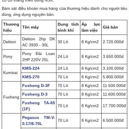
12-18 tháng theo đúng NSX.
Bám sát điều khoản mua hàng của thương hiệu dành cho người tiêu
dùng, ứng dụng nguyên bản.
Thương
Dung tích
Áp lực
Tên máy
Giá bán
hiệu
bình khí
làm việc
Dekton 2hp DK
Dekton
30 Lít
8 Kg/cm2
2.720.000đ
AC 3930 - 30L
Pony Đài Loan
Pony
24 Lít
8 Kg/cm2
3.650.000d
2HP 220V 25L
KMS-224
24 Lít
8 Kg/cm2
3.100.000đ
Kumisai
KMS-270
70 Lít
8 Kg/cm2
5.800.000đ
Fusheng D-3F
70 Lít
8 Kg/cm2
11.500.000đ
Fusheng D-3
70 Lít
8 Kg/cm2
11.600.000đ
Fusheng
Fusheng TA-65
70 Lít
8 Kg/cm2
17.700.000đ
(1F)
Pegasus TM-V-
70 Lít
8 Kg/cm2
6.500.000đ
0.17/8-70L