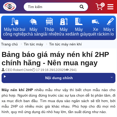
0
Máy hút bụi

Máy

Tháp

Máy

Máy

Xe

Máy dò

công nghiệp
chà sàn
giải nhiệt
rửa xe
đánh giày
quét rác
kim loạ
Trang chủ
Tin tức máy
Tin tức máy nén khí
Bảng báo giá máy nén khí 2HP
chính hãng - Nên mua ngay
CEO Robert Chinh
17:19:16 29/12/2025
2941
Nội dung chính
Máy nén khí 2HP
nhiều mẫu như vậy thì biết chọn mẫu nào cho
phù hợp. Người dùng đứng trước các sự lựa chọn dễ bị phân tâm, đi
xa mục đích ban đầu. Tìm mua dựa vào ngân sách sẽ tốt hơn, bởi
mẫu 2HP có nhiều mức giá khác nhau. Phù hợp cho đủ mọi mô
hình, quy mô ứng dụng dù nhỏ hay lớn, tần suất dùng như nào.