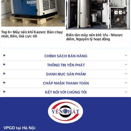
Top 6+ Máy nén khí Kaizen: Bán chạy
Biến tần máy nén khí: Ưu - Nhược
nhất, Bền, Giá cực tốt
điểm, Nguyên lý hoạt động
CHÍNH SÁCH BÁN HÀNG
THÔNG TIN YÊN PHÁT
DANH MỤC SẢN PHẨM
CHẤP NHẬN THANH TOÁN
KẾT NỐI VỚI CHÚNG TÔI
VPGD tại Hà Nội