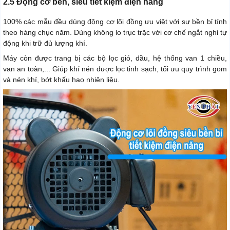
2.5 Động cơ bền, siêu tiết kiệm điện năng
100% các mẫu đều dùng động cơ lõi đồng ưu việt với sự bền bỉ tính
theo hàng chục năm. Dùng không lo trục trặc với cơ chế ngắt nghỉ tự
động khi trữ đủ lượng khí.
Máy còn được trang bị các bộ lọc gió, dầu, hệ thống van 1 chiều,
van an toàn,... Giúp khí nén được lọc tinh sạch, tối ưu quy trình gom
và nén khí, bớt khấu hao nhiên liệu.