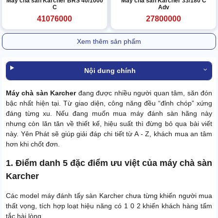
Máy chà sàn Karcher BRS 40/1000
Máy chà sàn Karcher 33/180 C
C
Adv
41076000
27800000
Xem thêm sản phẩm
Nội dung chính
Máy chà sàn Karcher
đang được nhiều người quan tâm, săn đón
bậc nhất hiện tại. Từ giao diện, công năng đều “đỉnh chóp” xứng
đáng từng xu. Nếu đang muốn mua máy đánh sàn hãng này
nhưng còn lăn tăn về thiết kế, hiệu suất thì đừng bỏ qua bài viết
này. Yên Phát sẽ giúp giải đáp chi tiết từ A - Z, khách mua an tâm
hơn khi chốt đơn.
1. Điểm danh 5 đặc điểm ưu việt của máy chà sàn
Karcher
Các model máy đánh tẩy sàn Karcher chưa từng khiến người mua
thất vọng, tích hợp loạt hiệu năng có 1 0 2 khiến khách hàng tấm
tắc hài lòng.