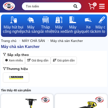
0
Máy hút bụi

Máy

Tháp

Máy

Máy

Xe

Máy dò

công nghiệp
chà sàn
giải nhiệt
rửa xe
đánh giày
quét rác
kim loạ
Trang chủ
MÁY CHÀ SÀN
Máy chà sàn Karcher
Máy chà sàn Karcher
Sắp xếp theo
Xem nhiều
Giá tăng dần
Giá giảm dần
Thương hiệu
Tìm thấy 48 sản phẩm