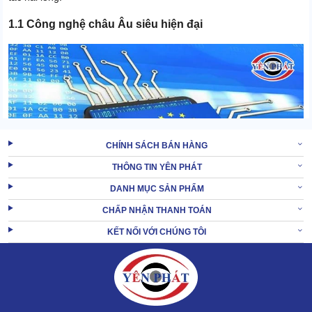
1.1 Công nghệ châu Âu siêu hiện đại
CHÍNH SÁCH BÁN HÀNG
THÔNG TIN YÊN PHÁT
DANH MỤC SẢN PHẨM
CHẤP NHẬN THANH TOÁN
KẾT NỐI VỚI CHÚNG TÔI
Máy được tích hợp loạt công nghệ tân tiến bậc nhất, bao gồm hệ