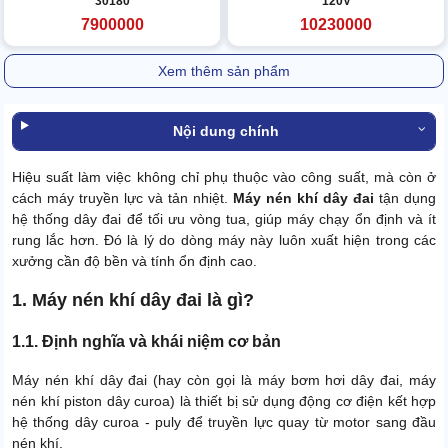
30180
120V
7900000
10230000
Xem thêm sản phẩm
Nội dung chính
Hiệu suất làm việc không chỉ phụ thuộc vào công suất, mà còn ở
cách máy truyền lực và tản nhiệt.
Máy nén khí dây đai
tận dụng
hệ thống dây đai để tối ưu vòng tua, giúp máy chạy ổn định và ít
rung lắc hơn. Đó là lý do dòng máy này luôn xuất hiện trong các
xưởng cần độ bền và tính ổn định cao.
1. Máy nén khí dây đai là gì?
1.1. Định nghĩa và khái niệm cơ bản
Máy nén khí dây đai (hay còn gọi là máy bơm hơi dây đai, máy
nén khí piston dây curoa) là thiết bị sử dụng động cơ điện kết hợp
hệ thống dây curoa - puly để truyền lực quay từ motor sang đầu
nén khí.