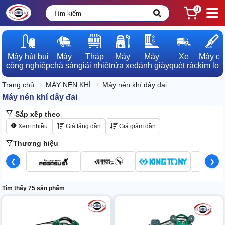
0
Máy hút bụi

Máy

Tháp

Máy

Máy

Xe

Máy dò

công nghiệp
chà sàn
giải nhiệt
rửa xe
đánh giày
quét rác
kim loạ
Trang chủ
MÁY NÉN KHÍ
Máy nén khí dây đai
Máy nén khí dây đai
Sắp xếp theo
Xem nhiều
Giá tăng dần
Giá giảm dần
Thương hiệu
❮
❯
Tìm thấy 75 sản phẩm