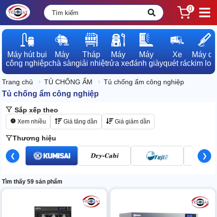
0
Máy hút bụi

Máy

Tháp

Máy

Máy

Xe

Máy dò

công nghiệp
chà sàn
giải nhiệt
rửa xe
đánh giày
quét rác
kim loạ
Trang chủ
TỦ CHỐNG ẨM
Tủ chống ẩm công nghiệp
Tủ chống ẩm công nghiệp
Sắp xếp theo
Xem nhiều
Giá tăng dần
Giá giảm dần
Thương hiệu
❮
❯
Tìm thấy 59 sản phẩm