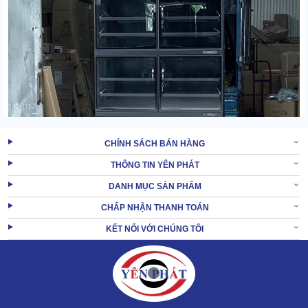
CHÍNH SÁCH BÁN HÀNG
THÔNG TIN YÊN PHÁT
DANH MỤC SẢN PHẨM
CHẤP NHẬN THANH TOÁN
Dòng tủ này thường có dung tích chứa >100L, với công suất hút
KẾT NỐI VỚI CHÚNG TÔI
ẩm cũng lớn hơn những tủ hút ẩm mini.
Sản phẩm được dùng nhiều cho các studio, văn phòng, cửa
hàng,... lớn, có nhiều đồ vật cần cất giữ.
2. Ứng dụng thực tiễn của tủ chống ẩm công