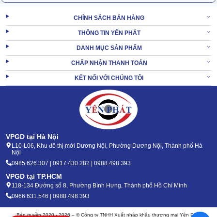
CHÍNH SÁCH BÁN HÀNG
THÔNG TIN YÊN PHÁT
DANH MỤC SẢN PHẨM
CHẤP NHẬN THANH TOÁN
KẾT NỐI VỚI CHÚNG TÔI
VPGD tại Hà Nội
L10-L06, Khu đô thị mới Dương Nội, Phường Dương Nội, Thành phố Hà
Nội
0985.626.307 | 0917.430.282 | 0988.498.393
VPGD tại TP.HCM
118-134 Đường số 8, Phường Bình Hưng, Thành phố Hồ Chí Minh
0966.631.546 | 0988.498.393
Bản quyền 2020 - 2026 – © Công ty TNHH Xuất nhập khẩu thương mại Yên Phát