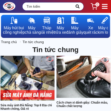
0
Máy hút bụi

Máy

Tháp

Máy

Máy

Xe

Máy dò

công nghiệp
chà sàn
giải nhiệt
rửa xe
đánh giày
quét rác
kim loạ
Trang chủ
Tin tức chung
Tin tức chung
Cách chọn xi đánh giày: Chuẩn màu,
Sửa máy ảnh Đà Nẵng: Top 8 Địa chỉ
Chuẩn chất lượng
Nhanh chóng, Giá rẻ