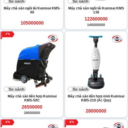
So sánh
So sánh
Máy chà sàn ngồi lái Kumisai KMS-
Máy chà sàn ngồi lái Kumisai KMS
X6
138
122600000
105000000
145000000
7
So sánh
So sánh
Máy chà sàn liên hợp Kumisai
Máy chà sàn liên hợp mini Kumisai
KMS-50C
KMS-210 (Ắc Quy)
26500000
28000000
28500000
2
6