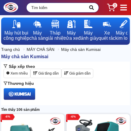
0
Máy hút bụi

Máy

Tháp

Máy

Máy

Xe

Máy dò

công nghiệp
chà sàn
giải nhiệt
rửa xe
đánh giày
quét rác
kim loạ
Trang chủ
MÁY CHÀ SÀN
Máy chà sàn Kumisai
Máy chà sàn Kumisai
Sắp xếp theo
Xem nhiều
Giá tăng dần
Giá giảm dần
Thương hiệu
Tìm thấy 106 sản phẩm
6
6