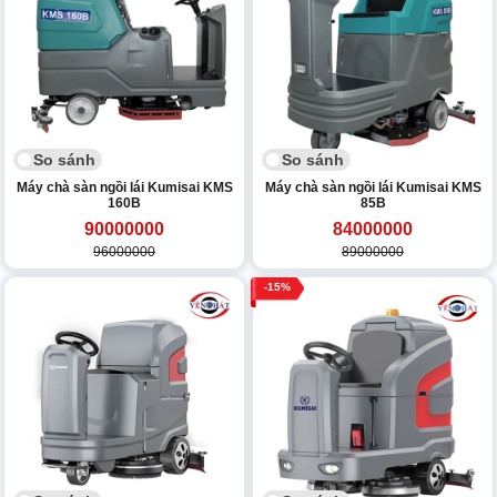
So sánh
So sánh
Máy chà sàn ngồi lái Kumisai KMS
Máy chà sàn ngồi lái Kumisai KMS
160B
85B
90000000
84000000
96000000
89000000
15