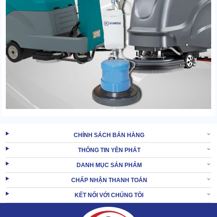
1. Ưu điểm nổi bật của máy chà sàn Kumisai
CHÍNH SÁCH BÁN HÀNG
1.1 Công nghệ Nhật chất lượng vượt trội
THÔNG TIN YÊN PHÁT
Máy chà sàn
ra đời nhờ ứng dụng công nghệ Nhật trong quy trình
DANH MỤC SẢN PHẨM
sản xuất, hoàn thiện. Nhờ vậy, thông số kỹ thuật vừa rõ ràng, vừa
CHẤP NHẬN THANH TOÁN
có độ chuẩn chỉnh cực cao.
KẾT NỐI VỚI CHÚNG TÔI
Điều này đem đến cùng lúc 3 tác dụng: tối ưu chất lượng máy,
đảm bảo an toàn tuyệt đối và gia tăng tuổi thọ thiết bị. Vậy nên, khi
so sánh với các đối thủ, máy chà sàn Kumisai bao giờ cũng là đại