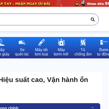
áy

Xe

Máy dò

Máy

Tủ

Barie

 giày
quét rác
kim loại
bơm mỡ
chống ẩm
tự độn
Hiệu suất cao, Vận hành ổn
dung chính