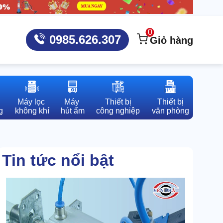
0
0985.626.307
Giỏ hàng
Máy lọc 

Máy 

Thiết bị

Thiết bị

g
không khí
hút ẩm
công nghiệp
văn phòng
Tin tức nổi bật