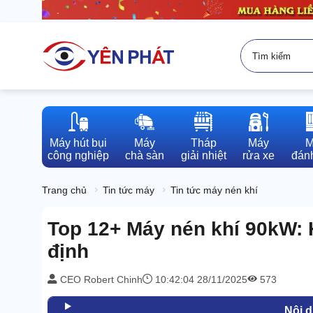
Máy hút bụi

Máy

Tháp

Máy

M
công nghiệp
chà sàn
giải nhiệt
rửa xe
đánh
Trang chủ
Tin tức máy
Tin tức máy nén khí
Top 12+ Máy nén khí 90kW: 
định
CEO Robert Chinh
10:42:04 28/11/2025
573
Nội 