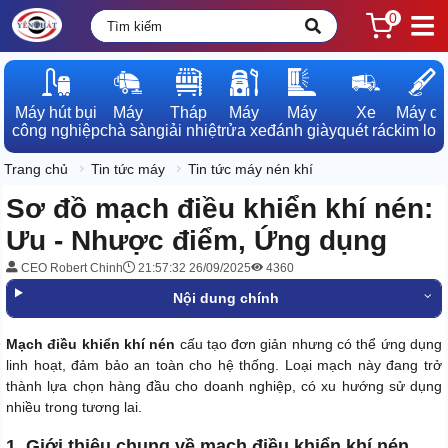
0
Máy hút bụi

Máy

Tháp

Máy

Máy

Xe

Máy dò

công nghiệp
chà sàn
giải nhiệt
rửa xe
đánh giày
quét rác
kim loạ
Trang chủ
Tin tức máy
Tin tức máy nén khí
Sơ đồ mạch điều khiển khí nén:
Ưu - Nhược điểm, Ứng dụng
CEO Robert Chinh
21:57:32 26/09/2025
4360
Nội dung chính
Mạch điều khiển khí nén
cấu tạo đơn giản nhưng có thể ứng dụng
linh hoạt, đảm bảo an toàn cho hệ thống. Loại mạch này đang trở
thành lựa chọn hàng đầu cho doanh nghiệp, có xu hướng sử dụng
nhiều trong tương lai.
1. Giới thiệu chung về mạch điều khiển khí nén