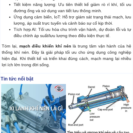
Tiết kiệm năng lượng: Ưu tiên thiết kế giảm rò rỉ khí, tối ưu
đường ống và sử dụng van tiết lưu thông minh.
Ứng dụng cảm biến, IoT: Hỗ trợ giám sát trạng thái mạch, lưu
lượng, áp suất trực tuyến và cảnh báo sự cố kịp thời.
Tích hợp AI: Tối ưu hóa chu trình vận hành, dự đoán lỗi và tự
điều chỉnh áp suất/lưu lượng theo điều kiện thực tế.
Tóm lại,
mạch điều khiển khí nén
là trung tâm vận hành của hệ
thống khí nén. Đây là giải pháp tối ưu cho ứng dụng công nghiệp
hiện đại. Khi thiết kế và triển khai đúng cách, mạch mang lại nhiều
lợi ích lớn trong đời sống.
Tin tức nổi bật
Tìm hiểu về piston khí nén về cấu tạo,