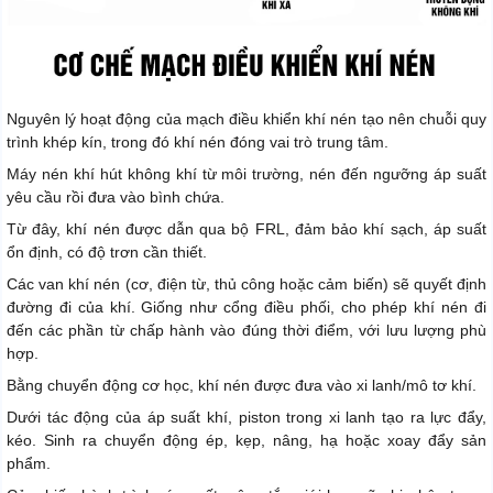
Nguyên lý hoạt động của mạch điều khiển khí nén tạo nên chuỗi quy
trình khép kín, trong đó khí nén đóng vai trò trung tâm.
Máy nén khí hút không khí từ môi trường, nén đến ngưỡng áp suất
yêu cầu rồi đưa vào bình chứa.
Từ đây, khí nén được dẫn qua bộ FRL, đảm bảo khí sạch, áp suất
ổn định, có độ trơn cần thiết.
Các van khí nén (cơ, điện từ, thủ công hoặc cảm biến) sẽ quyết định
đường đi của khí. Giống như cổng điều phối, cho phép khí nén đi
đến các phần từ chấp hành vào đúng thời điểm, với lưu lượng phù
hợp.
Bằng chuyển động cơ học, khí nén được đưa vào xi lanh/mô tơ khí.
Dưới tác động của áp suất khí, piston trong xi lanh tạo ra lực đẩy,
kéo. Sinh ra chuyển động ép, kẹp, nâng, hạ hoặc xoay đẩy sản
phẩm.