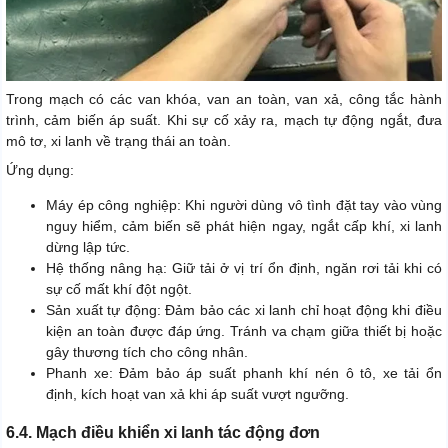
Trong mạch có các van khóa, van an toàn, van xả, công tắc hành
trình, cảm biến áp suất. Khi sự cố xảy ra, mạch tự động ngắt, đưa
mô tơ, xi lanh về trạng thái an toàn.
Ứng dụng:
Máy ép công nghiệp: Khi người dùng vô tình đặt tay vào vùng
nguy hiểm, cảm biến sẽ phát hiện ngay, ngắt cấp khí, xi lanh
dừng lập tức.
Hệ thống nâng hạ: Giữ tải ở vị trí ổn định, ngăn rơi tải khi có
sự cố mất khí đột ngột.
Sản xuất tự động: Đảm bảo các xi lanh chỉ hoạt động khi điều
kiện an toàn được đáp ứng. Tránh va chạm giữa thiết bị hoặc
gây thương tích cho công nhân.
Phanh xe: Đảm bảo áp suất phanh khí nén ô tô, xe tải ổn
định, kích hoạt van xả khi áp suất vượt ngưỡng.
6.4. Mạch điều khiển xi lanh tác động đơn