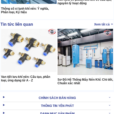
nguyên lý hoạt động
Thông số xi lanh khí nén: Ý nghĩa,
Phân loại, Ký hiệu
Tin tức liên quan
Xem tất cả
Van tiết lưu khí nén: Cấu tạo, phân
Sơ Đồ Hệ Thống Máy Nén Khí: Chi tiết,
loại, ứng dụng từ A - Z
Chuẩn xác nhất
CHÍNH SÁCH BÁN HÀNG
THÔNG TIN YÊN PHÁT
DANH MỤC SẢN PHẨM