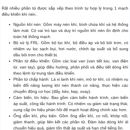
Rất nhiều phần tử được sắp xếp theo trình tự hợp lý trong 1 mạch
điều khiển khí nén..
Nguồn khí nén: Gồm máy nén khí, bình chứa khí và hệ thống
làm mát. Có vai trò tạo và duy trì nguồn khí nén ổn định cho
toàn hệ thống mạch.
Bộ xử lý FRL: Gồm bộ lọc khí, bộ điều áp và bộ bôi trơn, có
nhiệm vụ lọc sạch bụi, hơi nước, chỉnh áp suất và bổ sung
dầu bôi trơn cho thiết bị.
Phần tử điều khiển: Gồm các loại van (van tiết lưu, van điện
từ, van tay), giúp điều hướng, phân phối và điều tiết dòng khí
theo lệnh từ trung tâm điều khiển.
Phần tử chấp hành: Là xi lanh khí nén, mô tơ khí, có nhiệm vụ
biến đổi năng lượng khí nén thành cơ năng, thực hiện các
chuyển động cơ học (đẩy, kéo, kẹp, xoay).
Cảm biến, tín hiệu: Bao gồm cảm biến hành trình, cảm biến
áp suất, công tắc hành trình. Có nhiệm vụ giám sát trạng thái,
cung cấp tín hiệu phản hồi để mạch hoạt động chính xác hơn.
Ống dẫn khí, phụ kiện: Gồm ống dẫn khí, co nối, khớp nối,
giảm thanh, giúp liên kết các phần tử. Đảm bảo dòng khí di
chuyển hiệu quả, giảm tổn thất áp suất và hạn chế tiếng ồn.