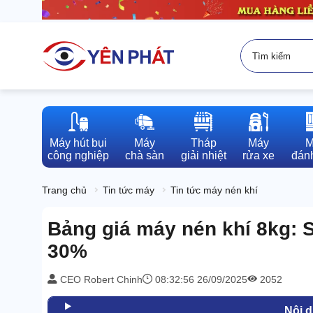
Máy hút bụi

Máy

Tháp

Máy

M
công nghiệp
chà sàn
giải nhiệt
rửa xe
đánh
Trang chủ
Tin tức máy
Tin tức máy nén khí
Bảng giá máy nén khí 8kg: S
30%
CEO Robert Chinh
08:32:56 26/09/2025
2052
Nội 