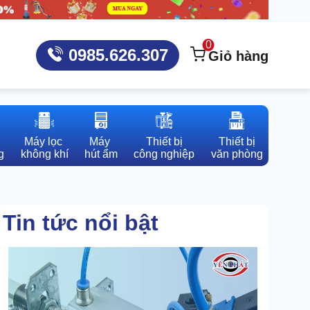
0
0985.626.307
Giỏ hàng
Máy lọc 

Máy 

Thiết bị

Thiết bị

g
không khí
hút ẩm
công nghiệp
văn phòng
Tin tức nổi bật