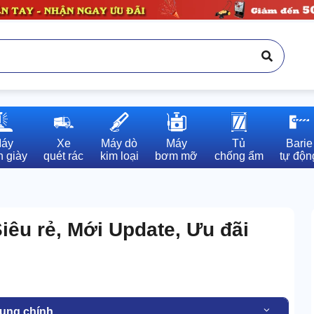
áy

Xe

Máy dò

Máy

Tủ

Barie

 giày
quét rác
kim loại
bơm mỡ
chống ẩm
tự độn
iêu rẻ, Mới Update, Ưu đãi
dung chính