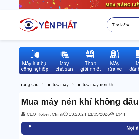
Máy hút bụi

Máy

Tháp

Máy

M
công nghiệp
chà sàn
giải nhiệt
rửa xe
đánh
Trang chủ
Tin tức máy
Tin tức máy nén khí
Mua máy nén khí không dầu 
CEO Robert Chinh
13:29:24 11/05/2026
1344
Nội 