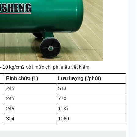
 10 kg/cm2 với mức chi phí siêu tiết kiệm.
Bình chứa (L)
Lưu lượng (l/phút)
245
513
245
770
245
1187
304
1060