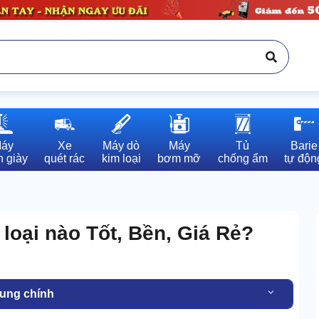
áy

Xe

Máy dò

Máy

Tủ

Barie

 giày
quét rác
kim loại
bơm mỡ
chống ẩm
tự độn
loại nào Tốt, Bền, Giá Rẻ?
dung chính