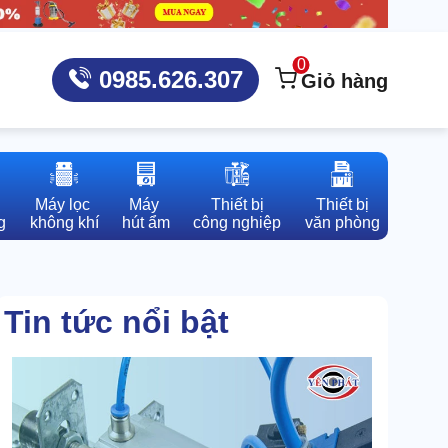
0
0985.626.307
Giỏ hàng
Máy lọc 

Máy 

Thiết bị

Thiết bị

g
không khí
hút ẩm
công nghiệp
văn phòng
Tin tức nổi bật