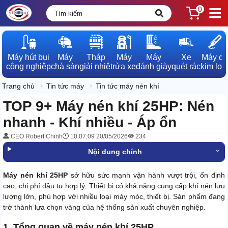
0
Máy hút bụi

Máy

Tháp

Máy

Máy

Xe

Máy dò

công nghiệp
chà sàn
giải nhiệt
rửa xe
đánh giày
quét rác
kim loạ
Trang chủ
Tin tức máy
Tin tức máy nén khí
TOP 9+ Máy nén khí 25HP: Nén
nhanh - Khí nhiều - Áp ổn
CEO Robert Chinh
10:07:09 20/05/2026
234
Nội dung chính
Máy nén khí 25HP
sở hữu sức mạnh vận hành vượt trội, ổn định
cao, chi phí đầu tư hợp lý. Thiết bị có khả năng cung cấp khí nén lưu
lượng lớn, phù hợp với nhiều loại máy móc, thiết bị. Sản phẩm đang
trở thành lựa chọn vàng của hệ thống sản xuất chuyên nghiệp.
1. Tổng quan về máy nén khí 25HP