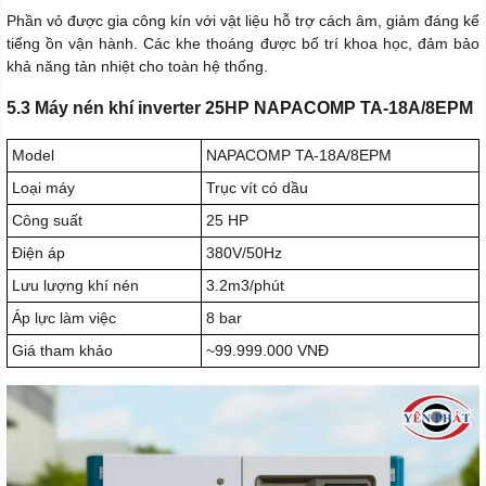
Phần vỏ được gia công kín với vật liệu hỗ trợ cách âm, giảm đáng kể
tiếng ồn vận hành. Các khe thoáng được bố trí khoa học, đảm bảo
khả năng tản nhiệt cho toàn hệ thống.
5.3 Máy nén khí inverter 25HP NAPACOMP TA-18A/8EPM
Model
NAPACOMP TA-18A/8EPM
Loại máy
Trục vít có dầu
Công suất
25 HP
Điện áp
380V/50Hz
Lưu lượng khí nén
3.2m3/phút
Áp lực làm việc
8 bar
Giá tham khảo
~99.999.000 VNĐ