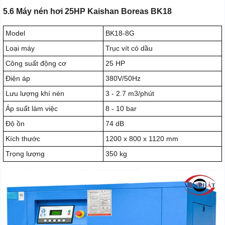
5.6 Máy nén hơi 25HP Kaishan Boreas BK18
Model
BK18-8G
Loại máy
Trục vít có dầu
Công suất động cơ
25 HP
Điện áp
380V/50Hz
Lưu lượng khí nén
3 - 2.7 m3/phút
Áp suất làm việc
8 - 10 bar
Độ ồn
74 dB
Kích thước
1200 x 800 x 1120 mm
Trọng lượng
350 kg