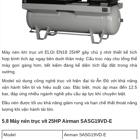
Máy nén khí trục vít ELGI EN18 25HP gây chú ý nhờ thiết kế tích
hợp bình tích áp ngay bên dưới thân máy. Cấu trúc này cho tổng thể
máy gọn gàng hơn, tiết kiệm đáng kể diện tích lắp đặt trong nhà
xưởng.
Model sử dụng công nghệ trục vít hiện đại từ Ấn Độ với khả năng
vận hành bền bỉ và hiệu suất cao. Đặc biệt, mức áp max đến 12.5
bar, đáp ứng nhiều ngành nghề yêu cầu áp lực khí chuyên biệt.
Đầu nén được tối ưu khả năng giảm rung và hạn chế thất thoát năng
lượng khi vận hành tải lớn.
5.8 Máy nén trục vít 25HP Airman SASG19VD-E
Model
Airman SASG19VD-E