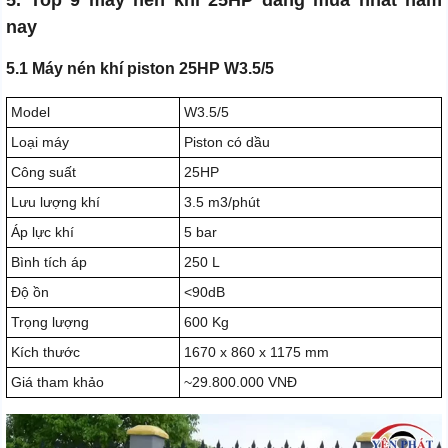
5. Top 9 máy nén khí 25HP đáng mua nhất năm
nay
5.1 Máy nén khí piston 25HP W3.5/5
Model
W3.5/5
Loại máy
Piston có dầu
Công suất
25HP
Lưu lượng khí
3.5 m3/phút
Áp lực khí
5 bar
Bình tích áp
250 L
Độ ồn
<90dB
Trọng lượng
600 Kg
Kích thước
1670 x 860 x 1175 mm
Giá tham khảo
~29.800.000 VNĐ