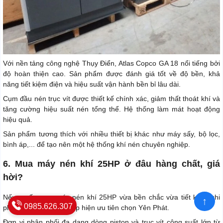
Với nền tảng công nghệ Thụy Điển, Atlas Copco GA 18 nổi tiếng bởi
độ hoàn thiện cao. Sản phẩm được đánh giá tốt về độ bền, khả
năng tiết kiệm điện và hiệu suất vận hành bền bỉ lâu dài.
Cụm đầu nén trục vít được thiết kế chính xác, giảm thất thoát khí và
tăng cường hiệu suất nén tổng thể. Hệ thống làm mát hoạt động
hiệu quả.
Sản phẩm tương thích với nhiều thiết bị khác như máy sấy, bộ lọc,
bình áp,... để tạo nên một hệ thống khí nén chuyên nghiệp.
6. Mua máy nén khí 25HP ở đâu hàng chất, giá
hời?
Nếu muốn mua máy nén khí 25HP vừa bền chắc vừa tiết kiệm chi
↑
0985.626.307
phí, nhiều doanh nghiệp hiện ưu tiên chọn Yên Phát.
Đơn vị phân phối đa dạng dòng piston và trục vít công suất lớn từ