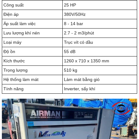
Công suất
25 HP
Điện áp
380V/50Hz
Áp suất làm việc
8 - 14 bar
Lưu lượng khí nén
2.7 - 2 m3/phút
Loại máy
Trục vít có dầu
Độ ồn
55 dB
Kích thước
1260 x 710 x 1350 mm
Trọng lượng
510 kg
Hệ thống làm mát
Làm mát bằng gió
Tính năng
Inverter, sấy khí