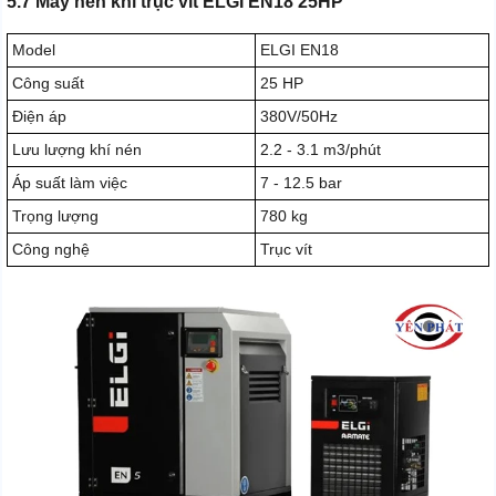
5.7 Máy nén khí trục vít ELGI EN18 25HP
Model
ELGI EN18
Công suất
25 HP
Điện áp
380V/50Hz
Lưu lượng khí nén
2.2 - 3.1 m3/phút
Áp suất làm việc
7 - 12.5 bar
Trọng lượng
780 kg
Công nghệ
Trục vít