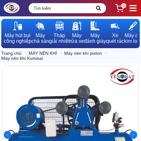
0
Máy hút bụi

Máy

Tháp

Máy

Máy

Xe

Máy dò

công nghiệp
chà sàn
giải nhiệt
rửa xe
đánh giày
quét rác
kim loạ
Trang chủ
MÁY NÉN KHÍ
Máy nén khí piston
Máy nén khí Kumisai