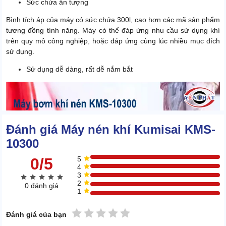
Sức chứa ấn tượng
Bình tích áp của máy có sức chứa 300l, cao hơn các mã sản phẩm
tương đồng tính năng. Máy có thể đáp ứng nhu cầu sử dụng khí
trên quy mô công nghiệp, hoặc đáp ứng cùng lúc nhiều mục đích
sử dụng.
Sử dụng dễ dàng, rất dễ nắm bắt
Đánh giá Máy nén khí Kumisai KMS-
10300
0/5
5
4
3
2
0 đánh giá
1
1 sao
2 sao
3 sao
4 sao
5 sao
Đánh giá của bạn