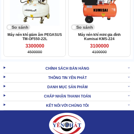
ngưỡng chịu đựng của con người.
So sánh
So sánh
Máy nén khí giảm âm PEGASUS
Máy nén khí mini gia đình
TM-OF550-22L
Kumisai KMS-224
3300000
3100000
4500000
4100000
CHÍNH SÁCH BÁN HÀNG
THÔNG TIN YÊN PHÁT
DANH MỤC SẢN PHẨM
CHẤP NHẬN THANH TOÁN
KẾT NỐI VỚI CHÚNG TÔI
Điều này được tối ưu bởi tính năng tiêu âm của máy. Đặc biệt là sự
liên kết chặt chẽ giữa các bộ phận, giúp chúng không bị va đập khi
vận hành.