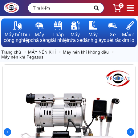
0
Máy hút bụi

Máy

Tháp

Máy

Máy

Xe

Máy dò

công nghiệp
chà sàn
giải nhiệt
rửa xe
đánh giày
quét rác
kim loạ
Trang chủ
MÁY NÉN KHÍ
Máy nén khí không dầu
Máy nén khí Pegasus