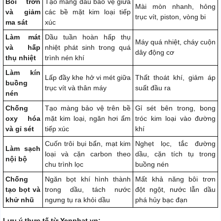
Bôi trơn
Tạo màng dầu bảo vệ giữa
Mài mòn nhanh, hỏng
và giảm
các bề mặt kim loại tiếp
trục vít, piston, vòng bi
ma sát
xúc
Làm mát
Dầu tuần hoàn hấp thụ
Máy quá nhiệt, cháy cuộn
và hấp
nhiệt phát sinh trong quá
dây động cơ
thụ nhiệt
trình nén khí
Làm kín
Lấp đầy khe hở vi mét giữa
Thất thoát khí, giảm áp
buồng
trục vít và thân máy
suất đầu ra
nén
Chống
Tạo màng bảo vệ trên bề
Gỉ sét bên trong, bong
oxy hóa
mặt kim loại, ngăn hơi ẩm
tróc kim loại vào đường
và gỉ sét
tiếp xúc
khí
Cuốn trôi bụi bẩn, mạt kim
Nghẹt lọc, tắc đường
Làm sạch
loại và cặn carbon theo
dầu, cặn tích tụ trong
nội bộ
chu trình lọc
buồng nén
Chống
Ngăn bọt khí hình thành
Mất khả năng bôi trơn
tạo bọt và
trong dầu, tách nước
đột ngột, nước lẫn dầu
khử nhũ
ngưng tụ ra khỏi dầu
phá hủy bạc đạn
Lưu ý thực tế từ Yenphat.vn: