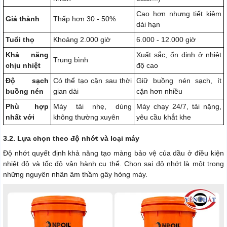
Cao hơn nhưng tiết kiệm
Giá thành
Thấp hơn 30 - 50%
dài hạn
Tuổi thọ
Khoảng 2.000 giờ
6.000 - 12.000 giờ
Khả năng
Xuất sắc, ổn định ở nhiệt
Trung bình
chịu nhiệt
độ cao
Độ sạch
Có thể tạo cặn sau thời
Giữ buồng nén sạch, ít
buồng nén
gian dài
cặn hơn nhiều
Phù hợp
Máy tải nhẹ, dùng
Máy chạy 24/7, tải nặng,
nhất với
không thường xuyên
yêu cầu khắt khe
3.2. Lựa chọn theo độ nhớt và loại máy
Độ nhớt quyết định khả năng tạo màng bảo vệ của dầu ở điều kiện
nhiệt độ và tốc độ vận hành cụ thể. Chọn sai độ nhớt là một trong
những nguyên nhân âm thầm gây hỏng máy.