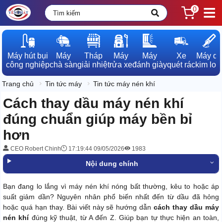
0
Máy hút bụi

Máy

Tháp

Máy

Máy

Xe

Máy dò

công nghiệp
chà sàn
giải nhiệt
rửa xe
đánh giày
quét rác
kim loạ
Trang chủ
Tin tức máy
Tin tức máy nén khí
Cách thay dầu máy nén khí
đúng chuẩn giúp máy bền bỉ
hơn
CEO Robert Chinh
17:19:44 09/05/2026
1983
Nội dung chính
Bạn đang lo lắng vì máy nén khí nóng bất thường, kêu to hoặc áp
suất giảm dần? Nguyên nhân phổ biến nhất đến từ dầu đã hỏng
hoặc quá hạn thay. Bài viết này sẽ hướng dẫn
cách thay dầu máy
nén khí
đúng kỹ thuật, từ A đến Z. Giúp bạn tự thực hiện an toàn,