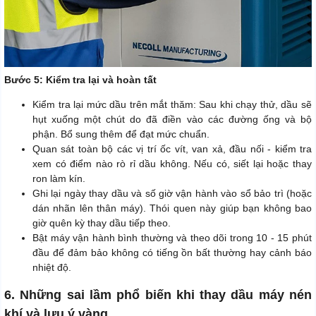
Bước 5: Kiểm tra lại và hoàn tất
Kiểm tra lại mức dầu trên mắt thăm: Sau khi chạy thử, dầu sẽ
hụt xuống một chút do đã điền vào các đường ống và bộ
phận. Bổ sung thêm để đạt mức chuẩn.
Quan sát toàn bộ các vị trí ốc vít, van xả, đầu nối - kiểm tra
xem có điểm nào rò rỉ dầu không. Nếu có, siết lại hoặc thay
ron làm kín.
Ghi lại ngày thay dầu và số giờ vận hành vào sổ bảo trì (hoặc
dán nhãn lên thân máy). Thói quen này giúp bạn không bao
giờ quên kỳ thay dầu tiếp theo.
Bật máy vận hành bình thường và theo dõi trong 10 - 15 phút
đầu để đảm bảo không có tiếng ồn bất thường hay cảnh báo
nhiệt độ.
6. Những sai lầm phổ biến khi thay dầu máy nén
khí và lưu ý vàng