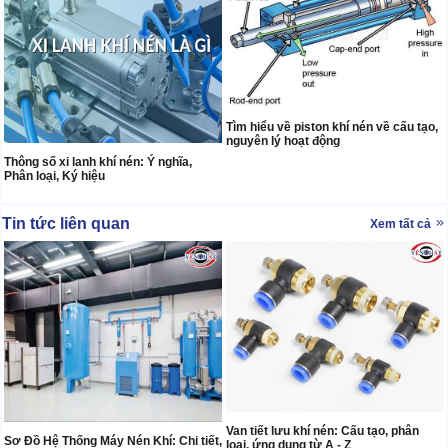
Tìm hiểu về piston khí nén về cấu tạo,
nguyên lý hoạt động
Thông số xi lanh khí nén: Ý nghĩa,
Phân loại, Ký hiệu
Tin tức liên quan
Xem tất cả
Van tiết lưu khí nén: Cấu tạo, phân
Sơ Đồ Hệ Thống Máy Nén Khí: Chi tiết,
loại, ứng dụng từ A - Z