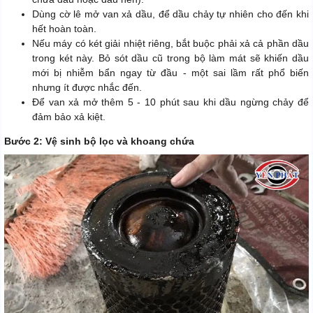
Dùng cờ lê mở van xả dầu, để dầu chảy tự nhiên cho đến khi
hết hoàn toàn.
Nếu máy có két giải nhiệt riêng, bắt buộc phải xả cả phần dầu
trong két này. Bỏ sót dầu cũ trong bộ làm mát sẽ khiến dầu
mới bị nhiễm bẩn ngay từ đầu - một sai lầm rất phổ biến
nhưng ít được nhắc đến.
Để van xả mở thêm 5 - 10 phút sau khi dầu ngừng chảy để
đảm bảo xả kiệt.
Bước 2: Vệ sinh bộ lọc và khoang chứa