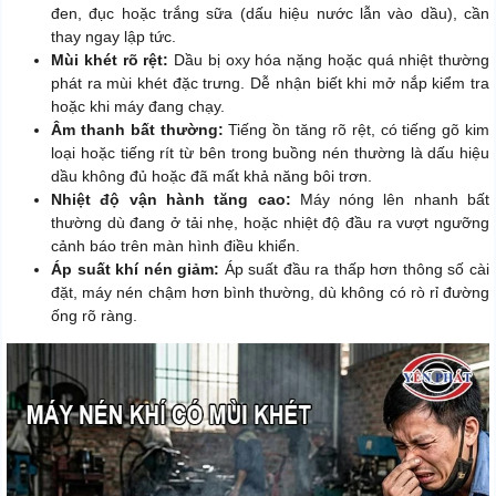
đen, đục hoặc trắng sữa (dấu hiệu nước lẫn vào dầu), cần
thay ngay lập tức.
Mùi khét rõ rệt:
Dầu bị oxy hóa nặng hoặc quá nhiệt thường
phát ra mùi khét đặc trưng. Dễ nhận biết khi mở nắp kiểm tra
hoặc khi máy đang chạy.
Âm thanh bất thường:
Tiếng ồn tăng rõ rệt, có tiếng gõ kim
loại hoặc tiếng rít từ bên trong buồng nén thường là dấu hiệu
dầu không đủ hoặc đã mất khả năng bôi trơn.
Nhiệt độ vận hành tăng cao:
Máy nóng lên nhanh bất
thường dù đang ở tải nhẹ, hoặc nhiệt độ đầu ra vượt ngưỡng
cảnh báo trên màn hình điều khiển.
Áp suất khí nén giảm:
Áp suất đầu ra thấp hơn thông số cài
đặt, máy nén chậm hơn bình thường, dù không có rò rỉ đường
ống rõ ràng.