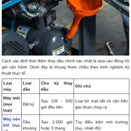
Cách xác định thời điểm thay dầu chính xác nhất là dựa vào đồng hồ
giờ vận hành. Dưới đây là khung tham chiếu theo kinh nghiệm kỹ
thuật thực tế:
Loại
Loại
Chu kỳ thay
Ghi chú
máy
dầu
dầu
Máy mới
Sau 100 - 500
Loại bỏ mạt sắt và cặn bẩn
(mọi
Bất kỳ
giờ đầu tiên
giai đoạn chạy rà
loại)
Máy nén
Dầu
Sau 2.000 giờ
Tùy điều kiện môi trường
khí trục
khoáng
hoặc 3 tháng
(bụi, nhiệt độ)