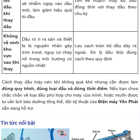
lọc
Lên kế hoạch thay lọc dầu
sẽ nhiễm ngay vào dầu
dầu
đồng thời với thay dầu theo
mới, làm giảm hiệu quả
khi
chu kỳ
từ đầu
thay
dầu
Không
Dầu rò rỉ ra sàn và thiết
vệ sinh
bị là nguyên nhân gây
Lau sạch toàn bộ dầu dây ra
khu
trơn trượt, nguy cơ cháy
ngoài. Xử lý dầu thải đúng
vực
nổ trong môi trường có
cách theo quy định
sau khi
nguồn nhiệt
thay
Cách thay dầu máy nén khí không quá khó nhưng cần được làm
đúng quy trình, đúng loại dầu và đúng thời điểm
. Nếu bạn chưa
chắc chắn về loại dầu phù hợp cho máy của mình, hoặc muốn được
tư vấn lịch bảo dưỡng tổng thể, đội kỹ thuật của
Điện máy Yên Phát
sẵn sàng hỗ trợ.
Tin tức nổi bật