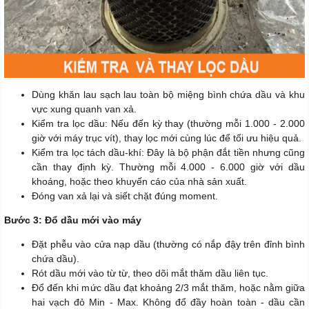
Dùng khăn lau sạch lau toàn bộ miệng bình chứa dầu và khu
vực xung quanh van xả.
Kiểm tra lọc dầu: Nếu đến kỳ thay (thường mỗi 1.000 - 2.000
giờ với máy trục vít), thay lọc mới cùng lúc để tối ưu hiệu quả.
Kiểm tra lọc tách dầu-khí: Đây là bộ phận đắt tiền nhưng cũng
cần thay định kỳ. Thường mỗi 4.000 - 6.000 giờ với dầu
khoáng, hoặc theo khuyến cáo của nhà sản xuất.
Đóng van xả lại và siết chặt đúng moment.
Bước 3: Đổ dầu mới vào máy
Đặt phễu vào cửa nạp dầu (thường có nắp đậy trên đỉnh bình
chứa dầu).
Rót dầu mới vào từ từ, theo dõi mắt thăm dầu liên tục.
Đổ đến khi mức dầu đạt khoảng 2/3 mắt thăm, hoặc nằm giữa
hai vạch đỏ Min - Max. Không đổ đầy hoàn toàn - dầu cần