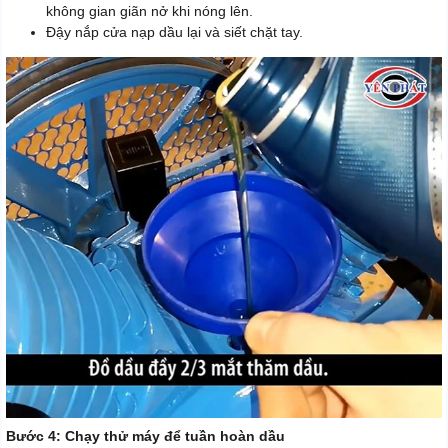
không gian giãn nở khi nóng lên.
Đậy nắp cửa nạp dầu lại và siết chặt tay.
Bước 4: Chạy thử máy để tuần hoàn dầu