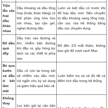
Trộn
Dầu khoáng và dầu tổng
Luôn xả kiệt dầu cũ trước khi
lẫn các
hợp (hoặc khác hãng) có
đổ loại dầu mới. Nếu chuyển
loại
thể phản ứng hóa học
từ dầu khoáng sang tổng hợp,
dầu
với nhau, tạo cặn gel,
cần súc rửa hệ thống bằng
khác
nghẹt đường dầu
dầu súc chuyên dụng
nhau
Dầu tràn vào đường xả
Đổ dầu
khí, nhiễm bẩn đường
Đổ đến 2/3 mắt thăm, không
quá
khí đầu ra, gây hỏng lọc
bao giờ đổ vượt vạch Max
đầy
tách và các thiết bị phía
sau
Bỏ qua
bước
Dầu cũ còn lại trong két
xả dầu
sẽ nhiễm vào dầu mới,
Luôn kiểm tra và xả đủ tất cả
ở két
rút ngắn chu kỳ sử dụng
điểm tích dầu trong hệ thống
làm
và giảm hiệu quả bảo vệ
mát
Không
thay
Lọc bẩn giữ lại cặn bẩn