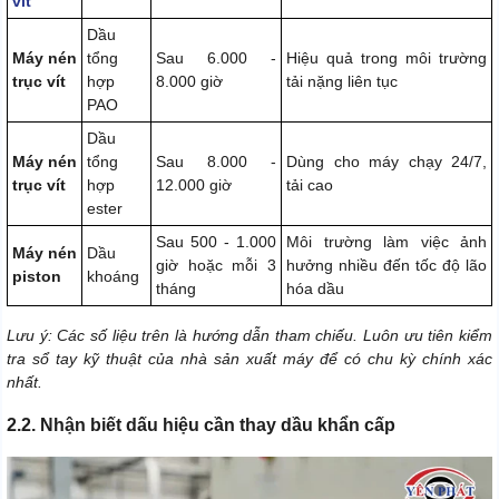
vít
Dầu
Máy nén
tổng
Sau 6.000 -
Hiệu quả trong môi trường
trục vít
hợp
8.000 giờ
tải nặng liên tục
PAO
Dầu
Máy nén
tổng
Sau 8.000 -
Dùng cho máy chạy 24/7,
trục vít
hợp
12.000 giờ
tải cao
ester
Sau 500 - 1.000
Môi trường làm việc ảnh
Máy nén
Dầu
giờ hoặc mỗi 3
hưởng nhiều đến tốc độ lão
piston
khoáng
tháng
hóa dầu
Lưu ý: Các số liệu trên là hướng dẫn tham chiếu. Luôn ưu tiên kiểm
tra sổ tay kỹ thuật của nhà sản xuất máy để có chu kỳ chính xác
nhất.
2.2. Nhận biết dấu hiệu cần thay dầu khẩn cấp