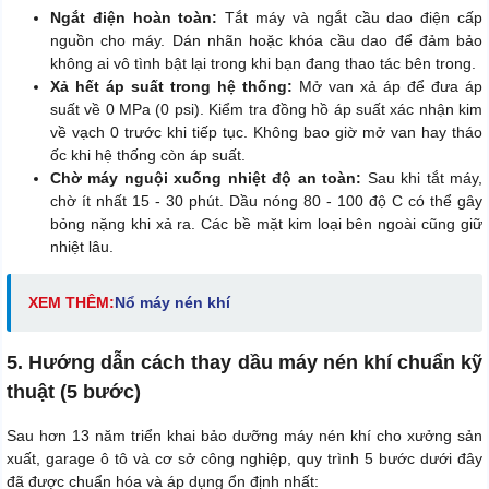
Ngắt điện hoàn toàn:
Tắt máy và ngắt cầu dao điện cấp
nguồn cho máy. Dán nhãn hoặc khóa cầu dao để đảm bảo
không ai vô tình bật lại trong khi bạn đang thao tác bên trong.
Xả hết áp suất trong hệ thống:
Mở van xả áp để đưa áp
suất về 0 MPa (0 psi). Kiểm tra đồng hồ áp suất xác nhận kim
về vạch 0 trước khi tiếp tục. Không bao giờ mở van hay tháo
ốc khi hệ thống còn áp suất.
Chờ máy nguội xuống nhiệt độ an toàn:
Sau khi tắt máy,
chờ ít nhất 15 - 30 phút. Dầu nóng 80 - 100 độ C có thể gây
bỏng nặng khi xả ra. Các bề mặt kim loại bên ngoài cũng giữ
nhiệt lâu.
XEM THÊM:
Nổ máy nén khí
5. Hướng dẫn cách thay dầu máy nén khí chuẩn kỹ
thuật (5 bước)
Sau hơn 13 năm triển khai bảo dưỡng máy nén khí cho xưởng sản
xuất, garage ô tô và cơ sở công nghiệp, quy trình 5 bước dưới đây
đã được chuẩn hóa và áp dụng ổn định nhất: