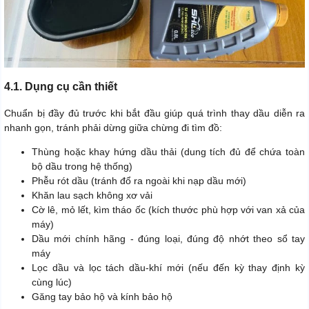
4.1. Dụng cụ cần thiết
Chuẩn bị đầy đủ trước khi bắt đầu giúp quá trình thay dầu diễn ra
nhanh gọn, tránh phải dừng giữa chừng đi tìm đồ:
Thùng hoặc khay hứng dầu thải (dung tích đủ để chứa toàn
bộ dầu trong hệ thống)
Phễu rót dầu (tránh đổ ra ngoài khi nạp dầu mới)
Khăn lau sạch không xơ vải
Cờ lê, mỏ lết, kìm tháo ốc (kích thước phù hợp với van xả của
máy)
Dầu mới chính hãng - đúng loại, đúng độ nhớt theo sổ tay
máy
Lọc dầu và lọc tách dầu-khí mới (nếu đến kỳ thay định kỳ
cùng lúc)
Găng tay bảo hộ và kính bảo hộ