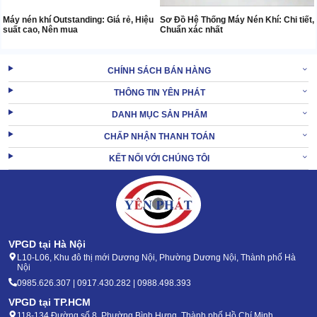
Máy nén khí Outstanding: Giá rẻ, Hiệu
Sơ Đồ Hệ Thống Máy Nén Khí: Chi tiết,
suất cao, Nên mua
Chuẩn xác nhất
CHÍNH SÁCH BÁN HÀNG
THÔNG TIN YÊN PHÁT
DANH MỤC SẢN PHẨM
CHẤP NHẬN THANH TOÁN
KẾT NỐI VỚI CHÚNG TÔI
VPGD tại Hà Nội
L10-L06, Khu đô thị mới Dương Nội, Phường Dương Nội, Thành phố Hà
Nội
0985.626.307 | 0917.430.282 | 0988.498.393
VPGD tại TP.HCM
118-134 Đường số 8, Phường Bình Hưng, Thành phố Hồ Chí Minh