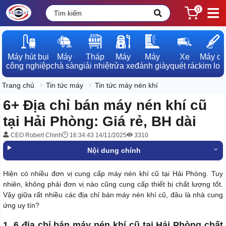
0
Máy hút bụi

Máy

Tháp

Máy

Máy

Xe

Máy dò

công nghiệp
chà sàn
giải nhiệt
rửa xe
đánh giày
quét rác
kim loạ
Trang chủ
Tin tức máy
Tin tức máy nén khí
6+ Địa chỉ bán máy nén khí cũ
tại Hải Phòng: Giá rẻ, BH dài
CEO Robert Chinh
16:34:43 14/11/2025
3310
Nội dung chính
Hiện có nhiều đơn vị cung cấp máy nén khí cũ tại Hải Phòng. Tuy
nhiên, không phải đơn vị nào cũng cung cấp thiết bị chất lượng tốt.
Vậy giữa rất nhiều các địa chỉ bán máy nén khí cũ, đâu là nhà cung
ứng uy tín?
1. 6 địa chỉ bán máy nén khí cũ tại Hải Phòng chất