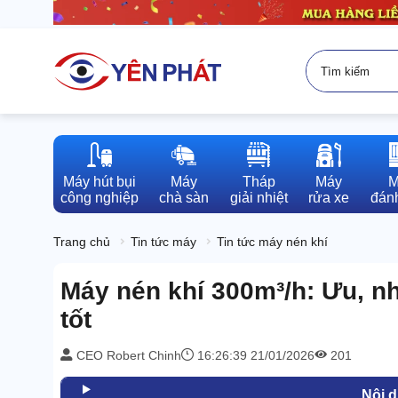
Máy hút bụi

Máy

Tháp

Máy

M
công nghiệp
chà sàn
giải nhiệt
rửa xe
đánh
Trang chủ
Tin tức máy
Tin tức máy nén khí
Máy nén khí 300m³/h: Ưu, 
tốt
CEO Robert Chinh
16:26:39 21/01/2026
201
Nội 