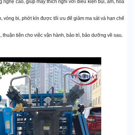
 nghệ cao, giúp máy thích nghi với điều kiện bụi, ẩm, hóa
on, vòng bi, phớt kín được tối ưu để giảm ma sát và hạn chế
, thuận tiện cho việc vận hành, bảo trì, bảo dưỡng về sau.