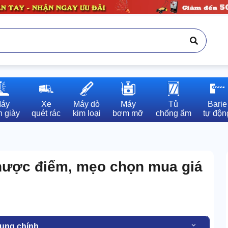
áy

Xe

Máy dò

Máy

Tủ

Barie

 giày
quét rác
kim loại
bơm mỡ
chống ẩm
tự độn
nhược điểm, mẹo chọn mua giá
dung chính