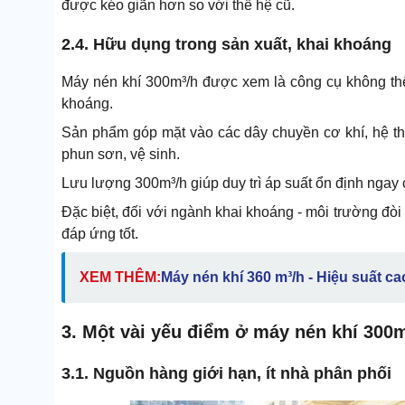
được kéo giãn hơn so với thế hệ cũ.
2.4. Hữu dụng trong sản xuất, khai khoáng
Máy nén khí 300m³/h được xem là công cụ không thể 
khoáng.
Sản phẩm góp mặt vào các dây chuyền cơ khí, hệ t
phun sơn, vệ sinh.
Lưu lượng 300m³/h giúp duy trì áp suất ổn định ngay c
Đặc biệt, đối với ngành khai khoáng - môi trường đòi 
đáp ứng tốt.
XEM THÊM:
Máy nén khí 360 m³/h - Hiệu suất c
3. Một vài yếu điểm ở máy nén khí 300
3.1. Nguồn hàng giới hạn, ít nhà phân phối