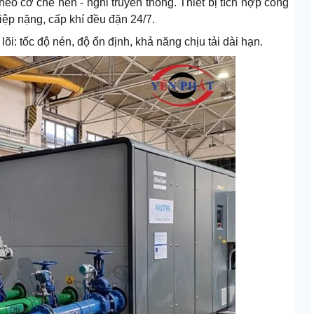
o cơ chế nén - nghỉ truyền thống. Thiết bị tích hợp công
iệp nặng, cấp khí đều đặn 24/7.
 lõi: tốc độ nén, độ ổn định, khả năng chịu tải dài hạn.