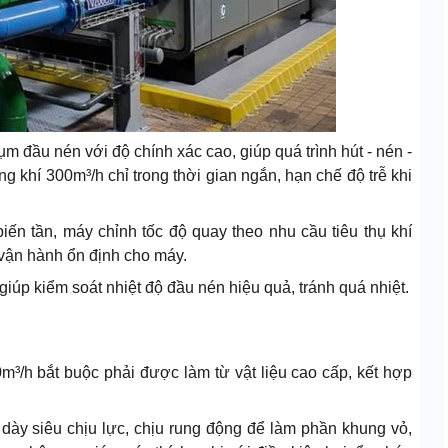
m đầu nén với độ chính xác cao, giúp quá trình hút - nén -
ng khí 300m³/h chỉ trong thời gian ngắn, hạn chế độ trễ khi
iến tần, máy chỉnh tốc độ quay theo nhu cầu tiêu thụ khí
 vận hành ổn định cho máy.
iúp kiểm soát nhiệt độ đầu nén hiệu quả, tránh quá nhiệt.
³/h bắt buộc phải được làm từ vật liệu cao cấp, kết hợp
dày siêu chịu lực, chịu rung động để làm phần khung vỏ,