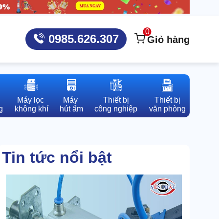
0
0985.626.307
Giỏ hàng
Máy lọc 

Máy 

Thiết bị

Thiết bị

g
không khí
hút ẩm
công nghiệp
văn phòng
Tin tức nổi bật