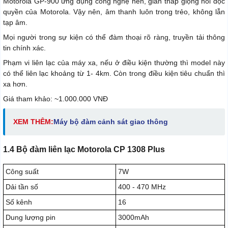
Motorola GP-900 ứng dụng công nghệ nén, giãn thấp giọng nói độc
quyền của Motorola. Vậy nên, âm thanh luôn trong trẻo, không lẫn
tạp âm.
Mọi người trong sự kiện có thể đàm thoại rõ ràng, truyền tải thông
tin chính xác.
Phạm vi liên lạc của máy xa, nếu ở điều kiện thường thì model này
có thể liên lạc khoảng từ 1- 4km. Còn trong điều kiện tiêu chuẩn thì
xa hơn.
Giá tham khảo: ~1.000.000 VNĐ
XEM THÊM:
Máy bộ đàm cảnh sát giao thông
1.4 Bộ đàm liên lạc Motorola CP 1308 Plus
Công suất
7W
Dải tần số
400 - 470 MHz
Số kênh
16
Dung lượng pin
3000mAh