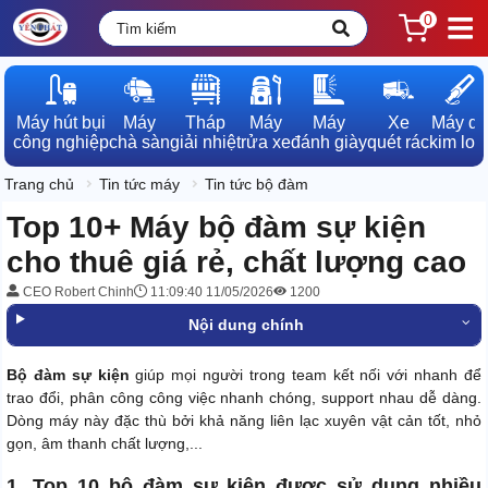
0
Máy hút bụi

Máy

Tháp

Máy

Máy

Xe

Máy dò

công nghiệp
chà sàn
giải nhiệt
rửa xe
đánh giày
quét rác
kim loạ
Trang chủ
Tin tức máy
Tin tức bộ đàm
Top 10+ Máy bộ đàm sự kiện
cho thuê giá rẻ, chất lượng cao
CEO Robert Chinh
11:09:40 11/05/2026
1200
Nội dung chính
Bộ đàm sự kiện
giúp mọi người trong team kết nối với nhanh để
trao đổi, phân công công việc nhanh chóng, support nhau dễ dàng.
Dòng máy này đặc thù bởi khả năng liên lạc xuyên vật cản tốt, nhỏ
gọn, âm thanh chất lượng,...
1. Top 10 bộ đàm sự kiện được sử dụng nhiều