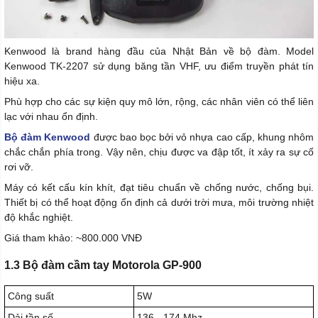
Kenwood là brand hàng đầu của Nhật Bản về bộ đàm. Model
Kenwood TK-2207 sử dụng băng tần VHF, ưu điểm truyền phát tín
hiệu xa.
Phù hợp cho các sự kiện quy mô lớn, rộng, các nhân viên có thể liên
lạc với nhau ổn định.
Bộ đàm Kenwood
được bao bọc bởi vỏ nhựa cao cấp, khung nhôm
chắc chắn phía trong. Vậy nên, chịu được va đập tốt, ít xảy ra sự cố
rơi vỡ.
Máy có kết cấu kín khít, đạt tiêu chuẩn về chống nước, chống bụi.
Thiết bị có thể hoạt động ổn định cả dưới trời mưa, môi trường nhiệt
độ khắc nghiệt.
Giá tham khảo: ~800.000 VNĐ
1.3 Bộ đàm cầm tay Motorola GP-900
Công suất
5W
Dải tần số
136 - 174 Mhz