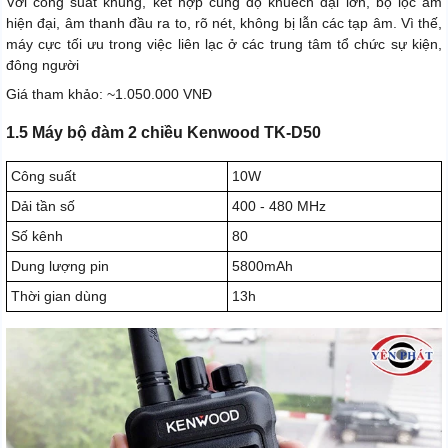
Với công suất khủng, kết hợp cùng độ khuếch đại lớn, bộ lọc âm
hiện đại, âm thanh đầu ra to, rõ nét, không bị lẫn các tạp âm. Vì thế,
máy cực tối ưu trong việc liên lạc ở các trung tâm tổ chức sự kiện,
đông người
Giá tham khảo: ~1.050.000 VNĐ
1.5 Máy bộ đàm 2 chiều Kenwood TK-D50
Công suất
10W
Dải tần số
400 - 480 MHz
Số kênh
80
Dung lượng pin
5800mAh
Thời gian dùng
13h