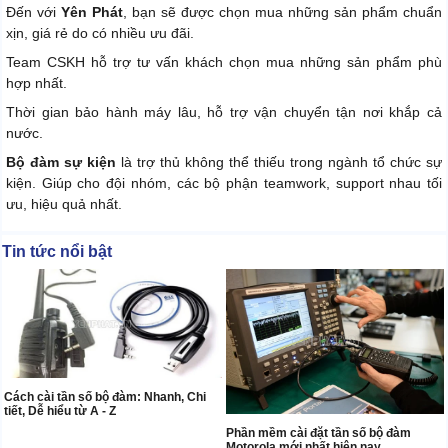
Đến với
Yên Phát
, bạn sẽ được chọn mua những sản phẩm chuẩn
xịn, giá rẻ do có nhiều ưu đãi.
Team CSKH hỗ trợ tư vấn khách chọn mua những sản phẩm phù
hợp nhất.
Thời gian bảo hành máy lâu, hỗ trợ vận chuyển tận nơi khắp cả
nước.
Bộ đàm sự kiện
là trợ thủ không thể thiếu trong ngành tổ chức sự
kiện. Giúp cho đội nhóm, các bộ phận teamwork, support nhau tối
ưu, hiệu quả nhất.
Tin tức nổi bật
Cách cài tần số bộ đàm: Nhanh, Chi
tiết, Dễ hiểu từ A - Z
Phần mềm cài đặt tần số bộ đàm
Motorola mới nhất hiện nay