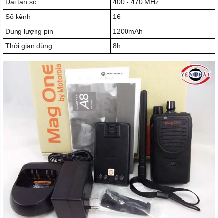
Dải tần số
400 - 470 MHz
Số kênh
16
Dung lượng pin
1200mAh
Thời gian dùng
8h