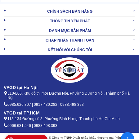
CHÍNH SÁCH BÁN HÀNG
THÔNG TIN YÊN PHÁT
DANH MỤC SẢN PHẨM
CHẤP NHẬN THANH TOÁN
KẾT NỐI VỚI CHÚNG TÔI
VPGD tại Hà Nội
L10-L06, Khu đô thị mới Dương Nội, Phường Dương Nội, Thành phố Hà
Nội
0985.626.307 | 0917.430.282 | 0988.498.393
VPGD tại TP.HCM
118-134 Đường số 8, Phường Bình Hưng, Thành phố Hồ Chí Minh
0966.631.546 | 0988.498.393
↑
Bản quyền 2020 - 2026 – © Công ty TNHH Xuất nhập khẩu thương mại Yên Phát