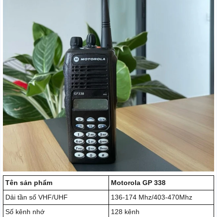
Tên sản phẩm
Motorola GP 338
Dải tần số VHF/UHF
136-174 Mhz/403-470Mhz
Số kênh nhớ
128 kênh