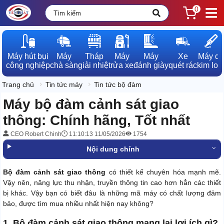
0
Máy hút bụi

Máy

Tháp

Máy

Máy

Xe

Máy dò

công nghiệp
chà sàn
giải nhiệt
rửa xe
đánh giày
quét rác
kim loạ
Trang chủ
Tin tức máy
Tin tức bộ đàm
Máy bộ đàm cảnh sát giao
thông: Chính hãng, Tốt nhất
CEO Robert Chinh
11:10:13 11/05/2026
1754
Nội dung chính
Bộ đàm cảnh sát giao thông
có thiết kế chuyên hóa mạnh mẽ.
Vậy nên, năng lực thu nhận, truyền thông tin cao hơn hẳn các thiết
bị khác. Vậy bạn có biết đâu là những mã máy có chất lượng đảm
bảo, được tìm mua nhiều nhất hiện nay không?
1. Bộ đàm cảnh sát giao thông mang lại lợi ích gì?