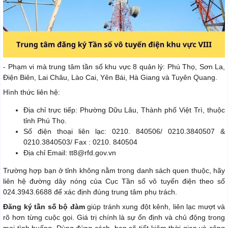
- Phạm vi mà trung tâm tần số khu vực 8 quản lý: Phú Thọ, Sơn La,
Điện Biên, Lai Châu, Lào Cai, Yên Bái, Hà Giang và Tuyên Quang.
Hình thức liên hệ:
Địa chỉ trực tiếp: Phường Dữu Lâu, Thành phố Việt Trì, thuộc
tỉnh Phú Thọ.
Số điện thoại liên lạc: 0210. 840506/ 0210.3840507 &
0210.3840503/ Fax : 0210. 840504
Địa chỉ Email: tt8@rfd.gov.vn
Trường hợp bạn ở tỉnh không nằm trong danh sách quen thuộc, hãy
liên hệ đường dây nóng của Cục Tần số vô tuyến điện theo số
024.3943.6688 để xác định đúng trung tâm phụ trách.
Đăng ký tần số bộ đàm
giúp tránh xung đột kênh, liên lạc mượt và
rõ hơn từng cuộc gọi. Giá trị chính là sự ổn định và chủ động trong