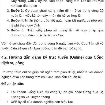
Duy Hưng, Cầu Giấy, Hà Nội) hoặc Trung tâm Tần số khu vực
nơi bạn đặt trụ sở
Bước 3:
Cơ quan chức năng thẩm định hồ sơ trong vòng 20
ngày làm việc kể từ ngày nhận đủ hồ sơ hợp lệ
Bước 4:
Nhận thông báo kết quả, hoàn tất nghĩa vụ nộp phí,
lệ phí theo quy định
Bước 5:
Nhận giấy phép sử dụng tần số hợp pháp qua
đường bưu điện hoặc tại trụ sở Cục
Với hồ sơ chưa đầy đủ, trong vòng 5 ngày làm việc Cục Tần số vô
tuyến điện sẽ gửi văn bản hướng dẫn để bạn bổ sung.
4.2. Hướng dẫn đăng ký trực tuyến (Online) qua Cổng
dịch vụ công
Phương thức online giúp rút ngắn thời gian đi lại, nhất là với doanh
nghiệp ở xa các trung tâm khu vực. Bạn cần chuẩn bị:
Điều kiện cần:
Tài khoản Cổng Dịch vụ công Quốc gia hoặc Cổng của Bộ
Thông tin và Truyền thông
USB ký số của doanh nghiệp còn hiệu lực