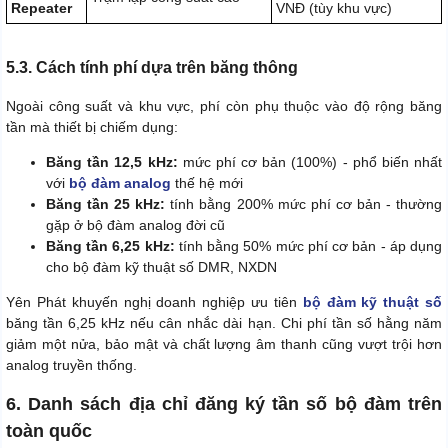
Repeater
VNĐ (tùy khu vực)
5.3. Cách tính phí dựa trên băng thông
Ngoài công suất và khu vực, phí còn phụ thuộc vào độ rộng băng
tần mà thiết bị chiếm dụng:
Băng tần 12,5 kHz:
mức phí cơ bản (100%) - phổ biến nhất
với
bộ đàm analog
thế hệ mới
Băng tần 25 kHz:
tính bằng 200% mức phí cơ bản - thường
gặp ở bộ đàm analog đời cũ
Băng tần 6,25 kHz:
tính bằng 50% mức phí cơ bản - áp dụng
cho bộ đàm kỹ thuật số DMR, NXDN
Yên Phát khuyến nghị doanh nghiệp ưu tiên
bộ đàm kỹ thuật số
băng tần 6,25 kHz nếu cân nhắc dài hạn. Chi phí tần số hằng năm
giảm một nửa, bảo mật và chất lượng âm thanh cũng vượt trội hơn
analog truyền thống.
6. Danh sách địa chỉ đăng ký tần số bộ đàm trên
toàn quốc