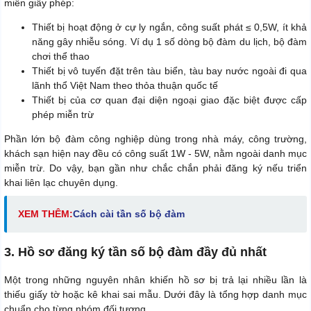
miễn giấy phép:
Thiết bị hoạt động ở cự ly ngắn, công suất phát ≤ 0,5W, ít khả
năng gây nhiễu sóng. Ví dụ 1 số dòng bộ đàm du lịch, bộ đàm
chơi thể thao
Thiết bị vô tuyến đặt trên tàu biển, tàu bay nước ngoài đi qua
lãnh thổ Việt Nam theo thỏa thuận quốc tế
Thiết bị của cơ quan đại diện ngoại giao đặc biệt được cấp
phép miễn trừ
Phần lớn bộ đàm công nghiệp dùng trong nhà máy, công trường,
khách sạn hiện nay đều có công suất 1W - 5W, nằm ngoài danh mục
miễn trừ. Do vậy, bạn gần như chắc chắn phải đăng ký nếu triển
khai liên lạc chuyên dụng.
XEM THÊM:
Cách cài tần số bộ đàm
3. Hồ sơ đăng ký tần số bộ đàm đầy đủ nhất
Một trong những nguyên nhân khiến hồ sơ bị trả lại nhiều lần là
thiếu giấy tờ hoặc kê khai sai mẫu. Dưới đây là tổng hợp danh mục
chuẩn cho từng nhóm đối tượng.