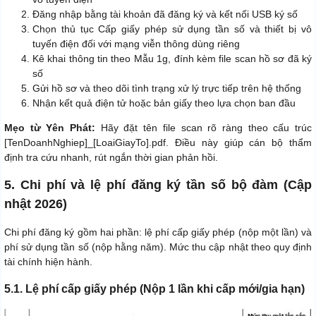
Đăng nhập bằng tài khoản đã đăng ký và kết nối USB ký số
Chọn thủ tục Cấp giấy phép sử dụng tần số và thiết bị vô
tuyến điện đối với mạng viễn thông dùng riêng
Kê khai thông tin theo Mẫu 1g, đính kèm file scan hồ sơ đã ký
số
Gửi hồ sơ và theo dõi tình trạng xử lý trực tiếp trên hệ thống
Nhận kết quả điện tử hoặc bản giấy theo lựa chọn ban đầu
Mẹo từ Yên Phát:
Hãy đặt tên file scan rõ ràng theo cấu trúc
[TenDoanhNghiep]_[LoaiGiayTo].pdf. Điều này giúp cán bộ thẩm
định tra cứu nhanh, rút ngắn thời gian phản hồi.
5. Chi phí và lệ phí đăng ký tần số bộ đàm (Cập
nhật 2026)
Chi phí đăng ký gồm hai phần: lệ phí cấp giấy phép (nộp một lần) và
phí sử dụng tần số (nộp hằng năm). Mức thu cập nhật theo quy định
tài chính hiện hành.
5.1. Lệ phí cấp giấy phép (Nộp 1 lần khi cấp mới/gia hạn)