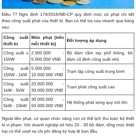
Điều 77 Nghị định 174/2016/NĐ-CP quy định mức xử phạt chi tiết
theo công suất phát của thiết bị. Bạn có thể tra cứu nhanh qua bảng
sau:
Công suất
Mức phạt (trên
Đối tượng áp dụng
thiết bị
mỗi thiết bị)
Công suất ≤
2.000.000 -
Bộ đàm cầm tay phổ thông, bộ
150W
5.000.000 VNĐ
đàm cố định công suất nhỏ
Công suất
5.000.000 -
Trạm lặp công suất trung bình
150W - 1kW
10.000.000 VNĐ
Công suất
20.000.000 -
Trạm phát công suất cao
1kW - 5kW
30.000.000 VNĐ
Công suất
30.000.000 -
Hệ thống phát sóng quy mô lớn
5kW - 10kW
50.000.000 VNĐ
Ngoài tiền phạt, cơ quan chức năng còn có thể tịch thu toàn bộ thiết
bị vi phạm. Với doanh nghiệp sở hữu 20 - 30 bộ đàm, tổng mức thiệt
hại có thể vượt xa chi phí đăng ký hợp lệ ban đầu.