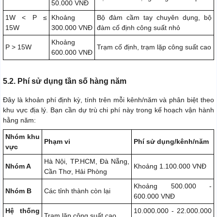
50.000 VNĐ
1W < P ≤
Khoảng
Bộ đàm cầm tay chuyên dụng, bộ
15W
300.000 VNĐ
đàm cố định công suất nhỏ
Khoảng
P > 15W
Trạm cố định, trạm lặp công suất cao
600.000 VNĐ
5.2. Phí sử dụng tần số hàng năm
Đây là khoản phí định kỳ, tính trên mỗi kênh/năm và phân biệt theo
khu vực địa lý. Bạn cần dự trù chi phí này trong kế hoạch vận hành
hằng năm:
Nhóm khu
Phạm vi
Phí sử dụng/kênh/năm
vực
Hà Nội, TP.HCM, Đà Nẵng,
Nhóm A
Khoảng 1.100.000 VNĐ
Cần Thơ, Hải Phòng
Khoảng 500.000 -
Nhóm B
Các tỉnh thành còn lại
600.000 VNĐ
Hệ thống
10.000.000 - 22.000.000
Trạm lặp công suất cao