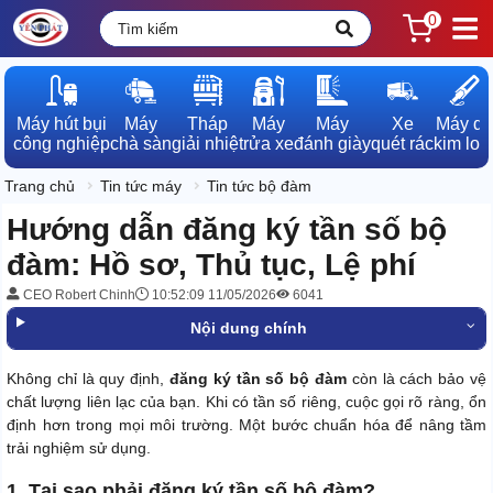
0
Máy hút bụi

Máy

Tháp

Máy

Máy

Xe

Máy dò

công nghiệp
chà sàn
giải nhiệt
rửa xe
đánh giày
quét rác
kim loạ
Trang chủ
Tin tức máy
Tin tức bộ đàm
Hướng dẫn đăng ký tần số bộ
đàm: Hồ sơ, Thủ tục, Lệ phí
CEO Robert Chinh
10:52:09 11/05/2026
6041
Nội dung chính
Không chỉ là quy định,
đăng ký tần số bộ đàm
còn là cách bảo vệ
chất lượng liên lạc của bạn. Khi có tần số riêng, cuộc gọi rõ ràng, ổn
định hơn trong mọi môi trường. Một bước chuẩn hóa để nâng tầm
trải nghiệm sử dụng.
1. Tại sao phải đăng ký tần số bộ đàm?