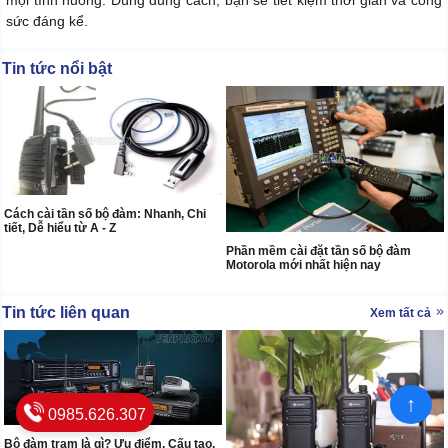
mọi tình huống. Dùng đúng cách, bạn sẽ tiết kiệm thời gian và công
sức đáng kể.
Tin tức nổi bật
Cách cài tần số bộ đàm: Nhanh, Chi
tiết, Dễ hiểu từ A - Z
Phần mềm cài đặt tần số bộ đàm
Motorola mới nhất hiện nay
Tin tức liên quan
Xem tất cả
↑
0985.626.307
Bộ đàm trạm là gì? Ưu điểm, Cấu tạo,