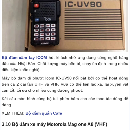
Bộ đàm cầm tay ICOM
hút khách nhờ ứng dụng công nghệ hàng
đầu của Nhật Bản. Chất lượng máy bền bỉ, chạy ổn định trong nhiều
điều kiện khắc nghiệt.
Máy bộ đàm đi phượt Icom IC-UV90 nổi bật bởi có thể hoạt động
trên cả 2 dải tần UHF và VHF. Vừa có thể liên lạc xa, lại xuyên vật
cản tốt, tối ưu cho nhiều cung đường phượt.
Kết cấu màn hình cùng bộ full phím bấm cho các thao tác dùng dễ
dàng.
XEM THÊM:
Bộ đàm quán Cafe
3.10 Bộ đàm xe máy Motorola Mag one A8 (VHF)