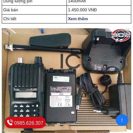
Dung lượng pin
1400mAh
Giá bán
1.450.000 VNĐ
Chi tiết
Xem thêm
↑
0985.626.307