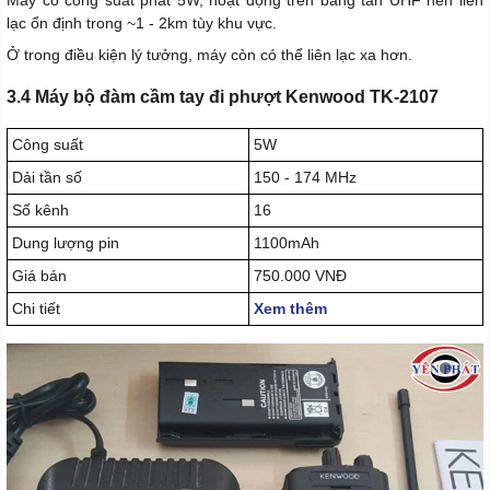
Máy có công suất phát 5W, hoạt động trên băng tần UHF nên liên
lạc ổn định trong ~1 - 2km tùy khu vực.
Ở trong điều kiện lý tưởng, máy còn có thể liên lạc xa hơn.
3.4 Máy bộ đàm cầm tay đi phượt Kenwood TK-2107
Công suất
5W
Dải tần số
150 - 174 MHz
Số kênh
16
Dung lượng pin
1100mAh
Giá bán
750.000 VNĐ
Chi tiết
Xem thêm