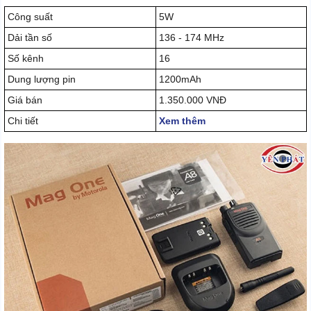
Công suất
5W
Dải tần số
136 - 174 MHz
Số kênh
16
Dung lượng pin
1200mAh
Giá bán
1.350.000 VNĐ
Chi tiết
Xem thêm