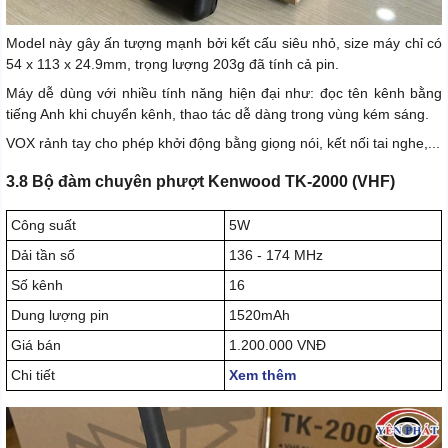
Model này gây ấn tượng mạnh bởi kết cấu siêu nhỏ, size máy chỉ có
54 x 113 x 24.9mm, trọng lượng 203g đã tính cả pin.
Máy dễ dùng với nhiều tính năng hiện đại như: đọc tên kênh bằng
tiếng Anh khi chuyển kênh, thao tác dễ dàng trong vùng kém sáng.
VOX rảnh tay cho phép khởi động bằng giọng nói, kết nối tai nghe,...
3.8 Bộ đàm chuyên phượt Kenwood TK-2000 (VHF)
Công suất
5W
Dải tần số
136 - 174 MHz
Số kênh
16
Dung lượng pin
1520mAh
Giá bán
1.200.000 VNĐ
Chi tiết
Xem thêm