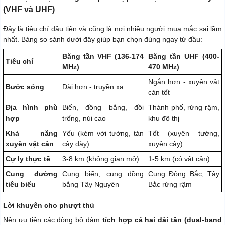
(VHF và UHF)
Đây là tiêu chí đầu tiên và cũng là nơi nhiều người mua mắc sai lầm
nhất. Bảng so sánh dưới đây giúp bạn chọn đúng ngay từ đầu:
Băng tần VHF (136-174
Băng tần UHF (400-
Tiêu chí
MHz)
470 MHz)
Ngắn hơn - xuyên vật
Bước sóng
Dài hơn - truyền xa
cản tốt
Địa hình phù
Biển, đồng bằng, đồi
Thành phố, rừng rậm,
hợp
trống, núi cao
khu đô thị
Khả năng
Yếu (kém với tường, tán
Tốt (xuyên tường,
xuyên vật cản
cây dày)
xuyên cây)
Cự ly thực tế
3-8 km (không gian mở)
1-5 km (có vật cản)
Cung đường
Cung biển, cung đồng
Cung Đông Bắc, Tây
tiêu biểu
bằng Tây Nguyên
Bắc rừng rậm
Lời khuyên cho phượt thủ
Nên ưu tiên các dòng bộ đàm
tích hợp cả hai dải tần (dual-band