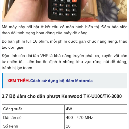
Mã máy này nổi bật ở kết cấu có màn hình hiển thị. Đảm bảo việc
theo dõi tình trạng hoạt động của máy dễ dàng.
Bộ bàn phím full 16 phím, mỗi phím được gán chức năng riêng, thao
tác đơn giản.
Đặc tính của dải tần VHF là khả năng truyền phát xa, xuyên vật cản
tự nhiên tốt. Liên lạc ổn định ở những khu vực rừng núi dễ dàng,
tránh bị lạc team.
XEM THÊM:
Cách sử dụng bộ đàm Motorola
3.7 Bộ đàm cho dân phượt Kenwood TK-U100/TK-3000
Công suất
4W
Dải tần số
400 - 470 MHz
Số kênh
16