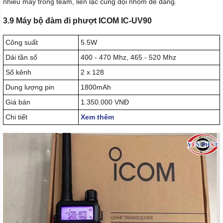
nhiều máy trong team, liên lạc cùng đội nhóm dễ dàng.
3.9 Máy bộ đàm đi phượt ICOM IC-UV90
Công suất
5.5W
Dải tần số
400 - 470 Mhz, 465 - 520 Mhz
Số kênh
2 x 128
Dung lượng pin
1800mAh
Giá bán
1.350.000 VNĐ
Chi tiết
Xem thêm