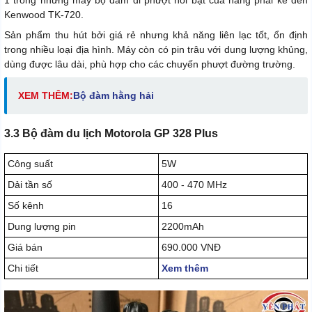
1 trong những máy bộ đàm đi phượt nổi bật của hãng phải kể đến
Kenwood TK-720.
Sản phẩm thu hút bởi giá rẻ nhưng khả năng liên lạc tốt, ổn định
trong nhiều loại địa hình. Máy còn có pin trâu với dung lượng khủng,
dùng được lâu dài, phù hợp cho các chuyến phượt đường trường.
XEM THÊM:
Bộ đàm hằng hải
3.3 Bộ đàm du lịch Motorola GP 328 Plus
Công suất
5W
Dải tần số
400 - 470 MHz
Số kênh
16
Dung lượng pin
2200mAh
Giá bán
690.000 VNĐ
Chi tiết
Xem thêm