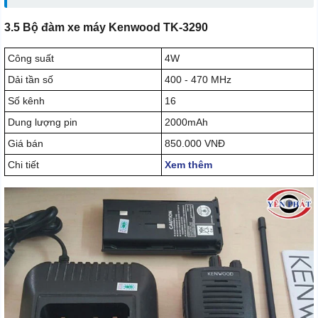
3.5 Bộ đàm xe máy Kenwood TK-3290
Công suất
4W
Dải tần số
400 - 470 MHz
Số kênh
16
Dung lượng pin
2000mAh
Giá bán
850.000 VNĐ
Chi tiết
Xem thêm