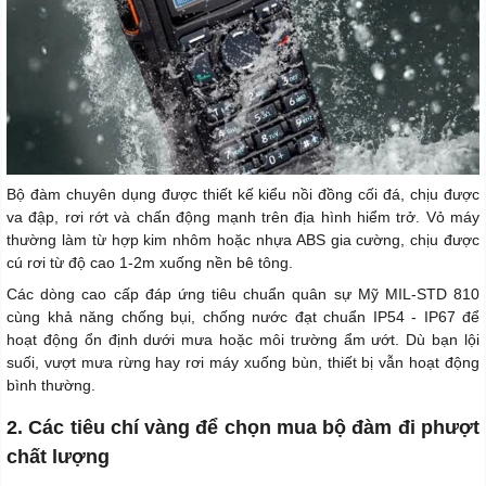
Bộ đàm chuyên dụng được thiết kế kiểu nồi đồng cối đá, chịu được
va đập, rơi rớt và chấn động mạnh trên địa hình hiểm trở. Vỏ máy
thường làm từ hợp kim nhôm hoặc nhựa ABS gia cường, chịu được
cú rơi từ độ cao 1-2m xuống nền bê tông.
Các dòng cao cấp đáp ứng tiêu chuẩn quân sự Mỹ MIL-STD 810
cùng khả năng chống bụi, chống nước đạt chuẩn IP54 - IP67 để
hoạt động ổn định dưới mưa hoặc môi trường ẩm ướt. Dù bạn lội
suối, vượt mưa rừng hay rơi máy xuống bùn, thiết bị vẫn hoạt động
bình thường.
2. Các tiêu chí vàng để chọn mua bộ đàm đi phượt
chất lượng