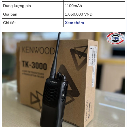
Dung lượng pin
1100mAh
Giá bán
1.050.000 VNĐ
Chi tiết
Xem thêm