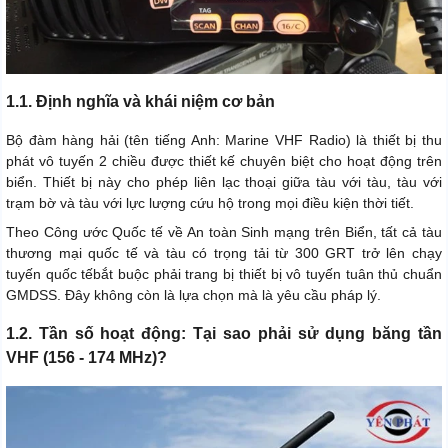
1.1. Định nghĩa và khái niệm cơ bản
Bộ đàm hàng hải (tên tiếng Anh: Marine VHF Radio) là thiết bị thu
phát vô tuyến 2 chiều được thiết kế chuyên biệt cho hoạt động trên
biển. Thiết bị này cho phép liên lạc thoại giữa tàu với tàu, tàu với
trạm bờ và tàu với lực lượng cứu hộ trong mọi điều kiện thời tiết.
Theo Công ước Quốc tế về An toàn Sinh mạng trên Biển, tất cả tàu
thương mại quốc tế và tàu có trọng tải từ 300 GRT trở lên chạy
tuyến quốc tếbắt buộc phải trang bị thiết bị vô tuyến tuân thủ chuẩn
GMDSS. Đây không còn là lựa chọn mà là yêu cầu pháp lý.
1.2. Tần số hoạt động: Tại sao phải sử dụng băng tần
VHF (156 - 174 MHz)?