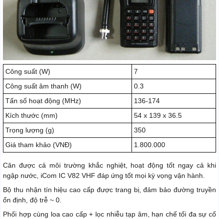
Công suất (W)
7
Công suất âm thanh (W)
0.3
Tấn số hoạt động (MHz)
136-174
Kích thước (mm)
54 x 139 x 36.5
Trọng lượng (g)
350
Giá tham khảo (VNĐ)
1.800.000
Cân được cả môi trường khắc nghiệt, hoạt động tốt ngay cả khi
ngập nước, iCom IC V82 VHF đáp ứng tốt mọi kỳ vọng vận hành.
Bộ thu nhận tín hiệu cao cấp được trang bị, đảm bảo đường truyền
ổn định, độ trễ ~ 0.
Phối hợp cùng loa cao cấp + lọc nhiễu tạp âm, hạn chế tối đa sự cố