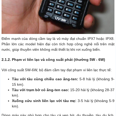
Điểm mạnh của dòng cầm tay là vỏ máy đạt chuẩn IPX7 hoặc IPX8.
Phần lớn các model hiện đại còn tích hợp công nghệ nổi trên mặt
nước, giúp thuyền viên không mất thiết bị khi rơi xuống biển.
2.1.2. Phạm vi liên lạc và công suất phát (thường 5W - 6W)
Với công suất 5W-6W, bộ đàm cầm tay đạt phạm vi liên lạc thực tế:
Tàu với tàu cùng chiều cao ăng-ten:
5-8 hải lý (khoảng 9-
15 km).
Tàu với trạm bờ có ăng-ten cao:
15-20 hải lý (khoảng 28-37
km).
Xuồng cứu sinh liên lạc với tàu mẹ:
3-5 hải lý (khoảng 5-9
km).
Dòng máy này phù hợp cho tàu cá ven bờ, du thuyền, tàu du lịch,