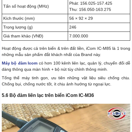
Phát: 156.025-157.425
Tấn số hoạt động (MHz)
Thu: 156.050-163.275
Kích thước (mm)
56 × 92 × 29
Trọng lượng (g)
246
Giá tham khảo (VNĐ)
7.000.000
Hoạt động được cả trên biển & trên đất liền, iCom IC-M85 là 1 trong
những mẫu sản phẩm đắt khách nhất của Brand này.
Máy bộ đàm Icom
có hơn 100 kênh liên lạc, quản lý, chuyển đổi dễ
dàng thông qua màn hình + bộ nút tùy chỉnh thông minh.
Tổng thể máy tinh gọn, ưu tiên những vật liệu siêu chống chịu.
Chống bụi, chống nước tốt, ít chịu ảnh hưởng từ ngoại lực.
5.6 Bộ đàm liên lạc trên biển iCom IC-M36