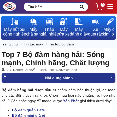
0
Máy hút bụi

Máy

Tháp

Máy

Máy

Xe

Máy dò

công nghiệp
chà sàn
giải nhiệt
rửa xe
đánh giày
quét rác
kim loạ
Trang chủ
Tin tức máy
Tin tức bộ đàm
Top 7 Bộ đàm hàng hải: Sóng
mạnh, Chính hãng, Chất lượng
CEO Robert Chinh
11:49:43 20/04/2026
2270
Nội dung chính
Bộ đàm hàng hải
được đầu tư nhằm đảm bảo thuận lợi, an toàn
cho các đội thuyền ra khơi. Chọn mua loại nào chuẩn, rẻ, hợp nhu
cầu? Cân nhắc ngay #7 model được
Yên Phát
giới thiệu dưới đây!
Bộ đàm quán Cafe
Bộ đàm mini giá rẻ