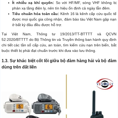
Ít nhiễu xạ khí quyển:
So với HF/MF, sóng VHF không bị
phản xạ tầng điện ly, nên tín hiệu ổn định cả ngày lẫn đêm.
Tiêu chuẩn hóa toàn cầu:
Kênh 16 là kênh cấp cứu quốc tế
được mọi quốc gia công nhận, đảm bảo tàu Việt Nam gặp nạn
ở bất kỳ đâu đều được hỗ trợ.
Tại Việt Nam, Thông tư 19/2013/TT-BTTTT và QCVN
52:2020/BTTTT do Bộ Thông tin và Truyền thông ban hành quy định
chi tiết các tần số cấp cứu, an toàn, tìm kiếm cứu nạn trên biển, bắt
buộc thiết bị phải đạt chuẩn trước khi đưa vào lưu thông.
1.3. Sự khác biệt cốt lõi giữa bộ đàm hàng hải và bộ đàm
dùng trên đất liền