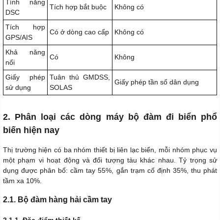
Tính năng
Tích hợp bắt buộc
Không có
DSC
Tích hợp
Có ở dòng cao cấp
Không có
GPS/AIS
Khả năng
Có
Không
nổi
Giấy phép
Tuân thủ GMDSS,
Giấy phép tần số dân dụng
sử dụng
SOLAS
2. Phân loại các dòng máy bộ đàm đi biển phổ
biến hiện nay
Thị trường hiện có ba nhóm thiết bị liên lạc biển, mỗi nhóm phục vụ
một phạm vi hoạt động và đối tượng tàu khác nhau. Tỷ trọng sử
dụng được phân bổ: cầm tay 55%, gắn trạm cố định 35%, thu phát
tầm xa 10%.
2.1. Bộ đàm hàng hải cầm tay
2.1.1. Đặc điểm thiết kế