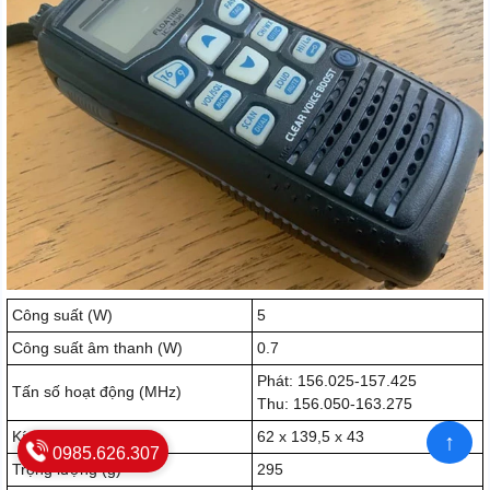
Công suất (W)
5
Công suất âm thanh (W)
0.7
Phát: 156.025-157.425
Tấn số hoạt động (MHz)
Thu: 156.050-163.275
Kích thước (mm)
62 x 139,5 x 43
↑
0985.626.307
Trọng lượng (g)
295