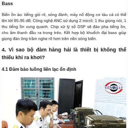
Bass
Biển ồn ào: tiếng gió rít, sóng đánh, máy nổ động cơ tàu cá có thể
lên tới 85-95 dB. Công nghệ ANC sử dụng 2 micrô: 1 thu giọng nói, 1
thu tiếng ồn xung quanh. Chip xử lý số DSP sẽ đảo pha tiếng ồn,
cho âm thanh đầu ra trong trẻo. Kết hợp bộ khuếch đại bass giúp
giọng đàn ông trầm nghe rõ hơn trên nền sóng biển.
4. Vì sao bộ đàm hàng hải là thiết bị không thể
thiếu khi ra khơi?
4.1 Đảm bảo luồng liên lạc ổn định