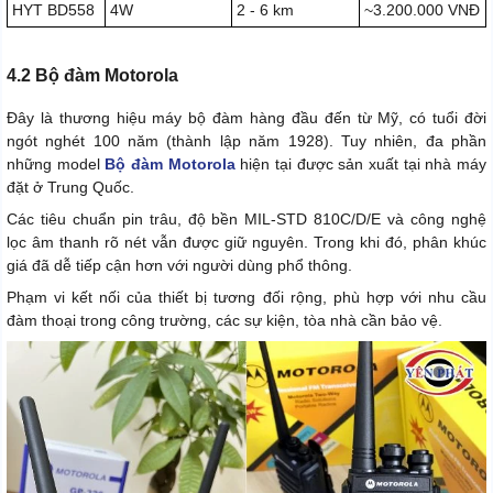
HYT BD558
4W
2 - 6 km
~3.200.000 VNĐ
4.2 Bộ đàm Motorola
Đây là thương hiệu máy bộ đàm hàng đầu đến từ Mỹ, có tuổi đời
ngót nghét 100 năm (thành lập năm 1928). Tuy nhiên, đa phần
những model
Bộ đàm Motorola
hiện tại được sản xuất tại nhà máy
đặt ở Trung Quốc.
Các tiêu chuẩn pin trâu, độ bền MIL-STD 810C/D/E và công nghệ
lọc âm thanh rõ nét vẫn được giữ nguyên. Trong khi đó, phân khúc
giá đã dễ tiếp cận hơn với người dùng phổ thông.
Phạm vi kết nối của thiết bị tương đối rộng, phù hợp với nhu cầu
đàm thoại trong công trường, các sự kiện, tòa nhà cần bảo vệ.