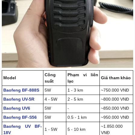
Công
Phạm vi liên
Model
Giá tham khảo
suất
lạc
Baofeng BF-888S
5W
1 - 3 km
~750.000 VNĐ
Baofeng UV-5R
4 - 5W
2 - 5 km
~800.000 VNĐ
Baofeng UV6
5W
-
~850.000 VNĐ
Baofeng BF-S56
5W
0.5 - 1 km
~950.000 VNĐ
Baofeng UV BF-
~1.850.000
1 - 5W
5 - 10 km
18V
VNĐ