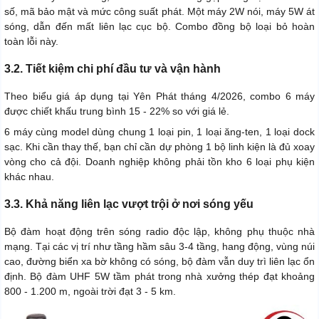
số, mã bảo mật và mức công suất phát. Một máy 2W nói, máy 5W át
sóng, dẫn đến mất liên lạc cục bộ. Combo đồng bộ loại bỏ hoàn
toàn lỗi này.
3.2. Tiết kiệm chi phí đầu tư và vận hành
Theo biểu giá áp dụng tại Yên Phát tháng 4/2026, combo 6 máy
được chiết khấu trung bình 15 - 22% so với giá lẻ.
6 máy cùng model dùng chung 1 loại pin, 1 loại ăng-ten, 1 loại dock
sạc. Khi cần thay thế, bạn chỉ cần dự phòng 1 bộ linh kiện là đủ xoay
vòng cho cả đội. Doanh nghiệp không phải tồn kho 6 loại phụ kiện
khác nhau.
3.3. Khả năng liên lạc vượt trội ở nơi sóng yếu
Bộ đàm hoạt động trên sóng radio độc lập, không phụ thuộc nhà
mạng. Tại các vị trí như tầng hầm sâu 3-4 tầng, hang động, vùng núi
cao, đường biển xa bờ không có sóng, bộ đàm vẫn duy trì liên lạc ổn
định. Bộ đàm UHF 5W tầm phát trong nhà xưởng thép đạt khoảng
800 - 1.200 m, ngoài trời đạt 3 - 5 km.