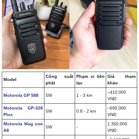
Công suất
Phạm vi liên
Giá tham
Model
phát
lạc
khảo
~410.000
Motorola GP 588
5W
1 - 3 km
VNĐ
Motorola GP-328
~690.000
5W
0.8 - 2 km
Plus
VNĐ
Motorola Mag one
1.350.000
5W
-
A8
VNĐ