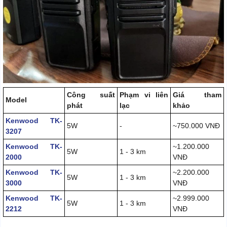
Công suất
Phạm vi liên
Giá tham
Model
phát
lạc
khảo
Kenwood TK-
5W
-
~750.000 VNĐ
3207
Kenwood TK-
~1.200.000
5W
1 - 3 km
2000
VNĐ
Kenwood TK-
~2.200.000
5W
1 - 3 km
3000
VNĐ
Kenwood TK-
~2.999.000
5W
1 - 3 km
2212
VNĐ