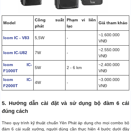
Công suất
Phạm vi liên
Model
Giá tham khảo
phát
lạc
~1.600.000
Icom IC - V83
5,5W
-
VNĐ
~2.550.000
Icom IC-U82
7W
-
VNĐ
Icom IC-
~2.400.000
5W
2 - 6 km
F1000T
VNĐ
Icom IC-
~3.000.000
4W
-
F2000T
VNĐ
5. Hướng dẫn cài đặt và sử dụng bộ đàm 6 cái
đúng cách
Theo quy trình kỹ thuật chuẩn Yên Phát áp dụng cho mọi combo bộ
đàm 6 cái xuất xưởng, người dùng cần thực hiện 4 bước dưới đây