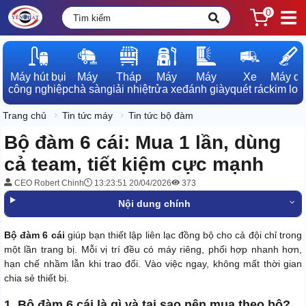
0
Máy hút bụi

Máy

Tháp

Máy

Máy

Xe

Máy dò

công nghiệp
chà sàn
giải nhiệt
rửa xe
đánh giày
quét rác
kim loạ
Trang chủ
Tin tức máy
Tin tức bộ đàm
Bộ đàm 6 cái: Mua 1 lần, dùng
cả team, tiết kiệm cực mạnh
CEO Robert Chinh
13:23:51 20/04/2026
373
Nội dung chính
Bộ đàm 6 cái
giúp bạn thiết lập liên lạc đồng bộ cho cả đội chỉ trong
một lần trang bị. Mỗi vị trí đều có máy riêng, phối hợp nhanh hơn,
hạn chế nhầm lẫn khi trao đổi. Vào việc ngay, không mất thời gian
chia sẻ thiết bị.
1. Bộ đàm 6 cái là gì và tại sao nên mua theo bộ?