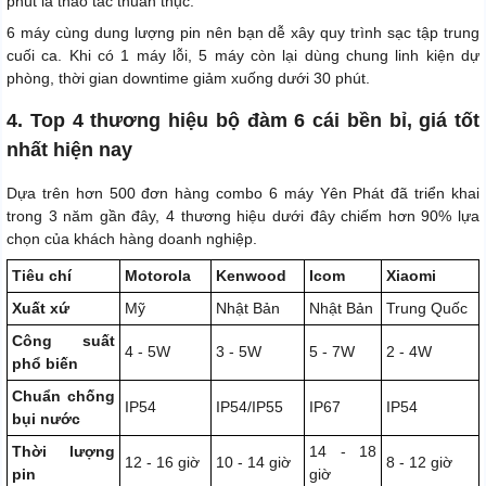
phút là thao tác thuần thục.
6 máy cùng dung lượng pin nên bạn dễ xây quy trình sạc tập trung
cuối ca. Khi có 1 máy lỗi, 5 máy còn lại dùng chung linh kiện dự
phòng, thời gian downtime giảm xuống dưới 30 phút.
4. Top 4 thương hiệu bộ đàm 6 cái bền bỉ, giá tốt
nhất hiện nay
Dựa trên hơn 500 đơn hàng combo 6 máy Yên Phát đã triển khai
trong 3 năm gần đây, 4 thương hiệu dưới đây chiếm hơn 90% lựa
chọn của khách hàng doanh nghiệp.
Tiêu chí
Motorola
Kenwood
Icom
Xiaomi
Xuất xứ
Mỹ
Nhật Bản
Nhật Bản
Trung Quốc
Công suất
4 - 5W
3 - 5W
5 - 7W
2 - 4W
phổ biến
Chuẩn chống
IP54
IP54/IP55
IP67
IP54
bụi nước
Thời lượng
14 - 18
12 - 16 giờ
10 - 14 giờ
8 - 12 giờ
pin
giờ