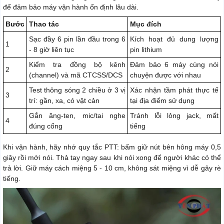
để đảm bảo máy vận hành ổn định lâu dài.
Bước
Thao tác
Mục đích
Sạc đầy 6 pin lần đầu trong 6
Kích hoạt đủ dung lượng
1
- 8 giờ liên tục
pin lithium
Kiểm tra đồng bộ kênh
Đảm bảo 6 máy cùng nói
2
(channel) và mã CTCSS/DCS
chuyện được với nhau
Test thông sóng 2 chiều ở 3 vị
Xác nhận tầm phát thực tế
3
trí: gần, xa, có vật cản
tại địa điểm sử dụng
Gắn ăng-ten, mic/tai nghe
Tránh lỗi lỏng jack, mất
4
đúng cổng
tiếng
Khi vận hành, hãy nhớ quy tắc PTT: bấm giữ nút bên hông máy 0,5
giây rồi mới nói. Thả tay ngay sau khi nói xong để người khác có thể
trả lời. Giữ máy cách miệng 5 - 10 cm, không sát miệng vì dễ gây rè
tiếng.