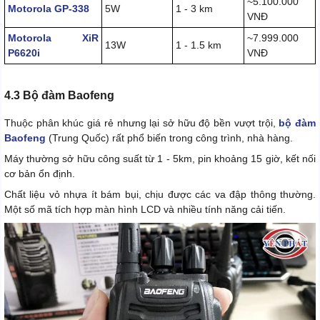
~5.100.000
Motorola GP-338
5W
1 - 3 km
VNĐ
Motorola XiR
~7.999.000
13W
1 - 1.5 km
P6620i
VNĐ
4.3 Bộ đàm Baofeng
Thuộc phân khúc giá rẻ nhưng lại sở hữu độ bền vượt trội,
bộ đàm
Baofeng
(Trung Quốc) rất phổ biến trong công trình, nhà hàng.
Máy thường sở hữu công suất từ 1 - 5km, pin khoảng 15 giờ, kết nối
cơ bản ổn định.
Chất liệu vỏ nhựa ít bám bụi, chịu được các va đập thông thường.
Một số mã tích hợp màn hình LCD và nhiều tính năng cải tiến.