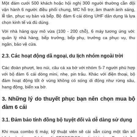
Một đám cưới 500 khách hoặc hội nghị 300 người thường cần đội
vận hành 6 người: điều phối chung, MC hỗ trợ, âm thanh ánh sáng,
lễ tân, phục vụ bàn và bếp. Bộ đàm 6 cái dòng UHF dân dụng là lựa
chọn kinh tế và đủ dùng.
Với nhà hàng quy mô vừa (100 - 200 chỗ), 6 máy tương ứng với:
quản lý nhà hàng, bếp trưởng, bếp phụ, trưởng ca phục vụ, thu
ngân, bảo vệ cửa.
2.3. Các hoạt động dã ngoại, du lịch nhóm ngoài trời
Các đoàn phượt, leo núi, câu cá xa bờ với nhóm 5-7 người phù hợp
với bộ đàm 6 cái dòng mini, nhẹ, pin trâu. Khác với điện thoại, bộ
đàm hoạt động tốt ở vùng không có sóng di động như rừng sâu,
hang động, biển xa bờ.
3. Những lý do thuyết phục bạn nên chọn mua bộ
đàm 6 cái
3.1. Đảm bảo tính đồng bộ tuyệt đối và dễ dàng sử dụng
Khi mua combo 6 máy, kỹ thuật viên sẽ cài sẵn cùng một tần số