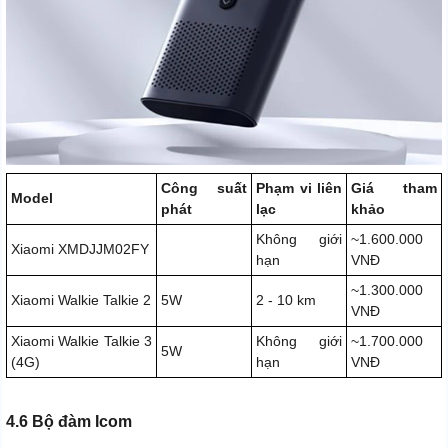
Công suất
Phạm vi liên
Giá tham
Model
phát
lạc
khảo
Không giới
~1.600.000
Xiaomi XMDJJM02FY
hạn
VNĐ
~1.300.000
Xiaomi Walkie Talkie 2
5W
2 - 10 km
VNĐ
Xiaomi Walkie Talkie 3
Không giới
~1.700.000
5W
(4G)
hạn
VNĐ
4.6 Bộ đàm Icom