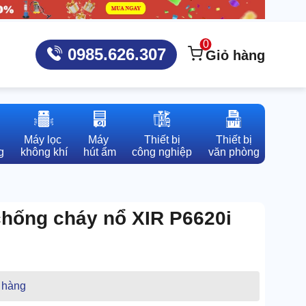
0
0985.626.307
Giỏ hàng
Máy lọc 

Máy 

Thiết bị

Thiết bị

g
không khí
hút ẩm
công nghiệp
văn phòng
hống cháy nổ XIR P6620i
 hàng