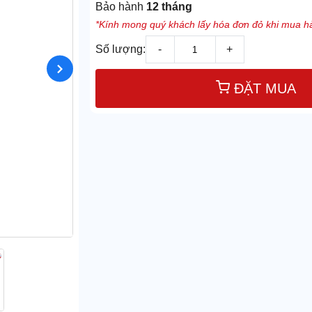
Bảo hành
12 tháng
*Kính mong quý khách lấy hóa đơn đỏ khi mua hà
Số lượng:
-
+
ĐẶT MUA