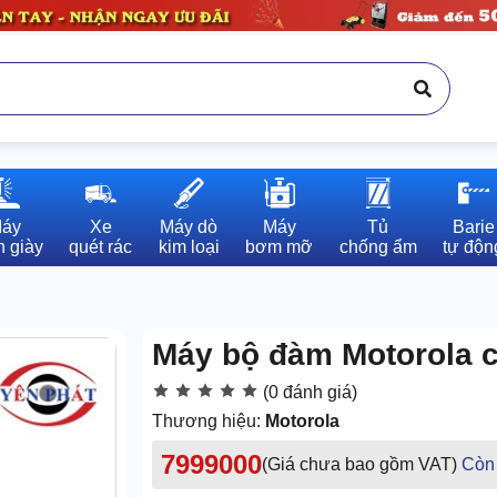
áy

Xe

Máy dò

Máy

Tủ

Barie

 giày
quét rác
kim loại
bơm mỡ
chống ẩm
tự độn
Máy bộ đàm Motorola c
(0 đánh giá)
Thương hiệu:
Motorola
7999000
(Giá chưa bao gồm VAT)
Còn