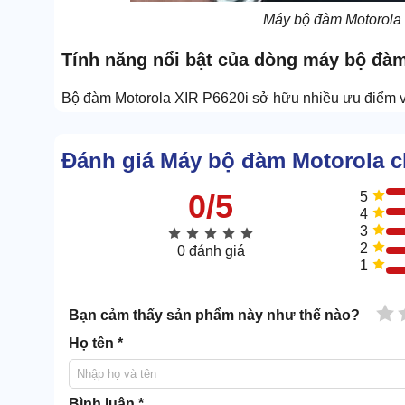
Máy bộ đàm Motorola
Tính năng
nổi bật của dòng máy bộ đàm
Bộ đàm Motorola XIR P6620i sở hữu nhiều ưu điểm và 
Âm thanh ấn tượng
Motorola Xir P6620i được ứng dụng công nghệ phân t
Đánh giá Máy bộ đàm Motorola c
trẻo, rõ ràng. Máy cũng trang bị tính năng chống ồ
0/5
5
việc tốt ngay cả trong môi trường có nhiều tiếng ồn.
4
Thiết kế nhỏ gọn
3
2
0 đánh giá
Thiết kế bộ đàm nhỏ gọn với khối lượng chỉ khoảng 3
1
kích thước, đi kèm còn có kẹp gài lưng để cố định máy
1 
Bạn cảm thấy sản phẩm này như thế nào?
Họ tên *
Bình luận *