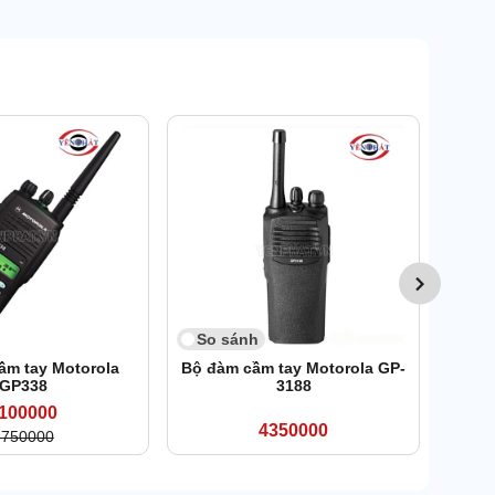
So 
Bộ
So sánh
ầm tay Motorola
Bộ đàm cầm tay Motorola GP-
GP338
3188
100000
4350000
6750000