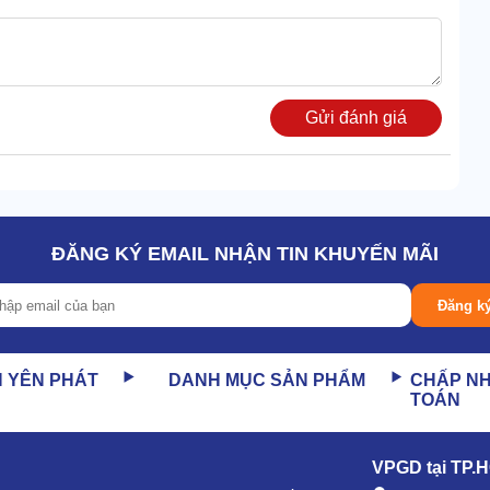
Gửi đánh giá
ĐĂNG KÝ EMAIL NHẬN TIN KHUYẾN MÃI
Đăng k
N YÊN PHÁT
DANH MỤC SẢN PHẨM
CHẤP N
TOÁN
VPGD tại TP.