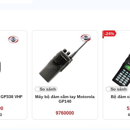
24
So sánh
So sánh
 GP338 VHF
Máy bộ đàm cầm tay Motorola
Bộ đàm c
GP140
00
5
9760000
0