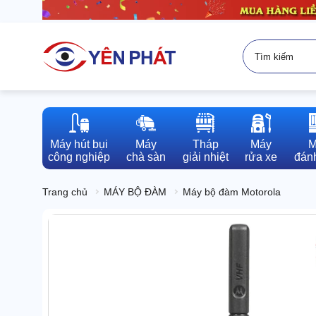
Máy hút bụi

Máy

Tháp

Máy

M
công nghiệp
chà sàn
giải nhiệt
rửa xe
đánh
Trang chủ
MÁY BỘ ĐÀM
Máy bộ đàm Motorola