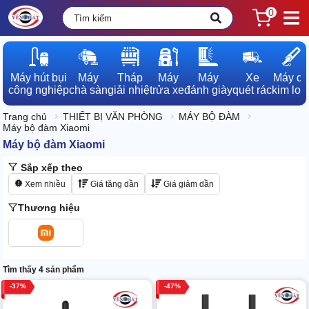
0
Máy hút bụi

Máy

Tháp

Máy

Máy

Xe

Máy dò

công nghiệp
chà sàn
giải nhiệt
rửa xe
đánh giày
quét rác
kim loạ
Trang chủ
THIẾT BỊ VĂN PHÒNG
MÁY BỘ ĐÀM
Máy bộ đàm Xiaomi
Máy bộ đàm Xiaomi
Sắp xếp theo
Xem nhiều
Giá tăng dần
Giá giảm dần
Thương hiệu
Tìm thấy 4 sản phẩm
37
47