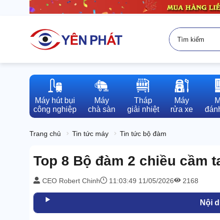
Máy hút bụi

Máy

Tháp

Máy

M
công nghiệp
chà sàn
giải nhiệt
rửa xe
đánh
Trang chủ
Tin tức máy
Tin tức bộ đàm
Top 8 Bộ đàm 2 chiều cầm ta
CEO Robert Chinh
11:03:49 11/05/2026
2168
Nội 