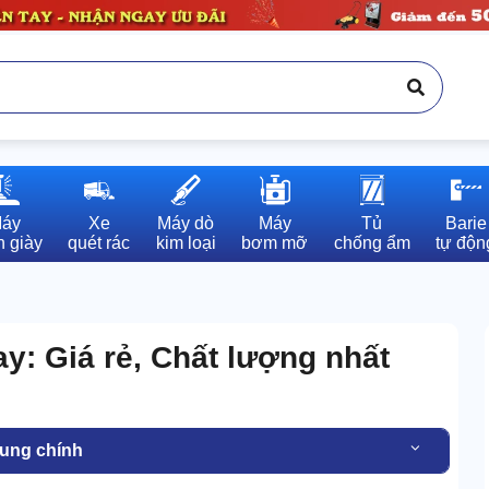
áy

Xe

Máy dò

Máy

Tủ

Barie

 giày
quét rác
kim loại
bơm mỡ
chống ẩm
tự độn
y: Giá rẻ, Chất lượng nhất
dung chính