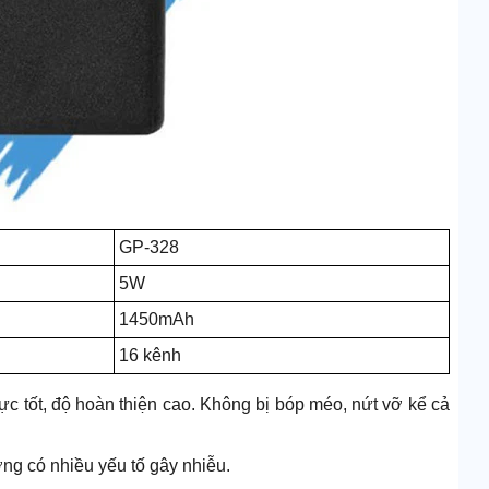
GP-328
5W
1450mAh
16 kênh
c tốt, độ hoàn thiện cao. Không bị bóp méo, nứt vỡ kể cả
ờng có nhiều yếu tố gây nhiễu.