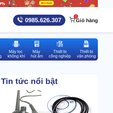
0
0985.626.307
Giỏ hàng
Máy lọc 

Máy 

Thiết bị

Thiết bị

g
không khí
hút ẩm
công nghiệp
văn phòng
Tin tức nổi bật