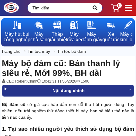
0
Máy hút bụi

Máy

Tháp

Máy

Máy

Xe

Máy dò

công nghiệp
chà sàn
giải nhiệt
rửa xe
đánh giày
quét rác
kim loạ
Trang chủ
Tin tức máy
Tin tức bộ đàm
Máy bộ đàm cũ: Bán thanh lý
siêu rẻ, Mới 99%, BH dài
CEO Robert Chinh
10:42:31 11/05/2026
1506
Nội dung chính
Bộ đàm cũ
có giá cực hấp dẫn nên dễ thu hút người dùng. Tuy
nhiên, nếu trải nghiệm thử dòng thiết bị này, bạn sẽ hiểu thế nào là
tiền nào của ấy.
1. Tại sao nhiều người yêu thích sử dụng bộ đàm