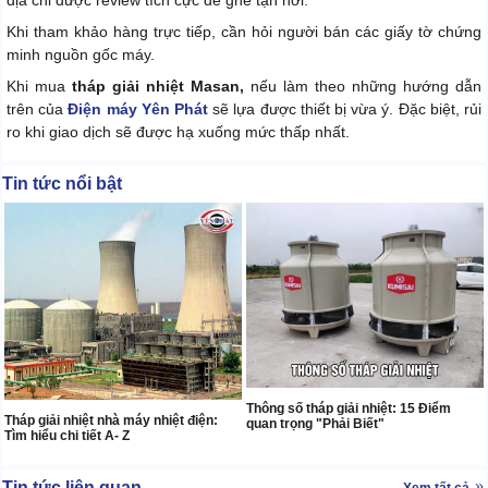
địa chỉ được review tích cực để ghé tận nơi.
Khi tham khảo hàng trực tiếp, cần hỏi người bán các giấy tờ chứng
minh nguồn gốc máy.
Khi mua
tháp giải nhiệt Masan,
nếu làm theo những hướng dẫn
trên của
Điện máy Yên Phát
sẽ lựa được thiết bị vừa ý. Đặc biệt, rủi
ro khi giao dịch sẽ được hạ xuống mức thấp nhất.
Tin tức nổi bật
Thông số tháp giải nhiệt: 15 Điểm
Tháp giải nhiệt nhà máy nhiệt điện:
quan trọng "Phải Biết"
Tìm hiểu chi tiết A- Z
Tin tức liên quan
Xem tất cả