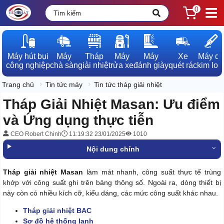
0
Máy hút bụi

Máy

Tháp

Máy

Máy

Xe

Máy dò

công nghiệp
chà sàn
giải nhiệt
rửa xe
đánh giày
quét rác
kim loạ
Trang chủ
Tin tức máy
Tin tức tháp giải nhiệt
Tháp Giải Nhiệt Masan: Ưu điểm
và Ứng dụng thực tiễn
CEO Robert Chinh
11:19:32 23/01/2025
1010
Nội dung chính
Tháp giải nhiệt Masan
làm mát nhanh, công suất thực tế trùng
khớp với công suất ghi trên bảng thông số. Ngoài ra, dòng thiết bị
này còn có nhiều kích cỡ, kiểu dáng, các mức công suất khác nhau.
Tháp giải nhiệt BAC
Sơ đồ hệ thống lạnh