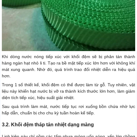
Khi dòng nước nóng tiếp xúc với khối đệm sẽ bị phân tán thành
hàng ngàn hạt nhỏ li ti. Tạo ra bề mặt tiếp xúc lớn hơn với không khí
mát xung quanh. Nhờ đó, quá trình trao đổi nhiệt diễn ra hiệu quả
hơn.
Trong 1 số thiết kế, khối đệm có thể được làm từ gỗ. Tuy nhiên, vật
liệu này khiến hạt nước bị vỡ ra thành kích thước lớn hơn, làm giảm
diện tích tiếp xúc, hiệu suất giải nhiệt.
Sau quá trình làm mát, nước tiếp tục rơi xuống bồn chứa nhờ lực
hấp dẫn, chuẩn bị cho chu kỳ tuần hoàn kế tiếp.
3.2. Khối đệm tháp tản nhiệt dạng màng
Linh kiện này chỉ gồm các tấm nhựa mỏng uốn sóng, xếp lớp chồng