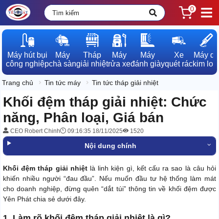
0
Máy hút bụi

Máy

Tháp

Máy

Máy

Xe

Máy dò

công nghiệp
chà sàn
giải nhiệt
rửa xe
đánh giày
quét rác
kim loạ
Trang chủ
Tin tức máy
Tin tức tháp giải nhiệt
Khối đệm tháp giải nhiệt: Chức
năng, Phân loại, Giá bán
CEO Robert Chinh
09:16:35 18/11/2025
1520
Nội dung chính
Khối đệm tháp giải nhiệt
là linh kiện gì, kết cấu ra sao là câu hỏi
khiến nhiều người “đau đầu”. Nếu muốn đầu tư hệ thống làm mát
cho doanh nghiệp, đừng quên “dắt túi” thông tin về khối đệm được
Yên Phát chia sẻ dưới đây.
1. Làm rõ khối đệm tháp giải nhiệt là gì?