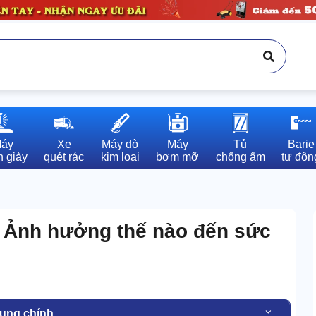
áy

Xe

Máy dò

Máy

Tủ

Barie

 giày
quét rác
kim loại
bơm mỡ
chống ẩm
tự độn
 Ảnh hưởng thế nào đến sức
dung chính