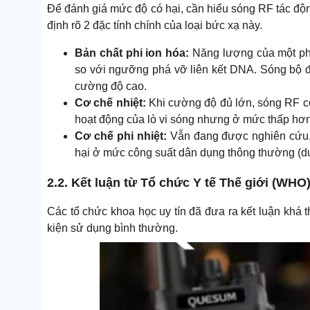
Để đánh giá mức độ có hại, cần hiểu sóng RF tác độ
định rõ 2 đặc tính chính của loại bức xạ này.
Bản chất phi ion hóa:
Năng lượng của một pho
so với ngưỡng phá vỡ liên kết DNA. Sóng bộ đà
cường độ cao.
Cơ chế nhiệt:
Khi cường độ đủ lớn, sóng RF có
hoạt động của lò vi sóng nhưng ở mức thấp hơn
Cơ chế phi nhiệt:
Vẫn đang được nghiên cứu,
hại ở mức công suất dân dụng thông thường (d
2.2. Kết luận từ Tổ chức Y tế Thế giới (WH
Các tổ chức khoa học uy tín đã đưa ra kết luận khá
kiện sử dụng bình thường.