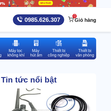
0
0985.626.307
Giỏ hàng
Máy lọc 

Máy 

Thiết bị

Thiết bị

g
không khí
hút ẩm
công nghiệp
văn phòng
Tin tức nổi bật