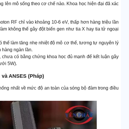
ng lên mô sống theo cơ chế nào. Khoa học hiện đại đã xác
ton RF chỉ vào khoảng 10-6 eV, thấp hơn hàng triệu lần
m không thể gây đột biến gen như tia X hay tia tử ngoại
 thể làm tăng nhẹ nhiệt độ mô cơ thể, tương tự nguyên lý
 hàng ngàn lần.
 chưa có bằng chứng khoa học đủ mạnh để kết luận gây
ưới 5W).
O) và ANSES (Pháp)
 thống nhất về mức độ an toàn của sóng bộ đàm trong điều