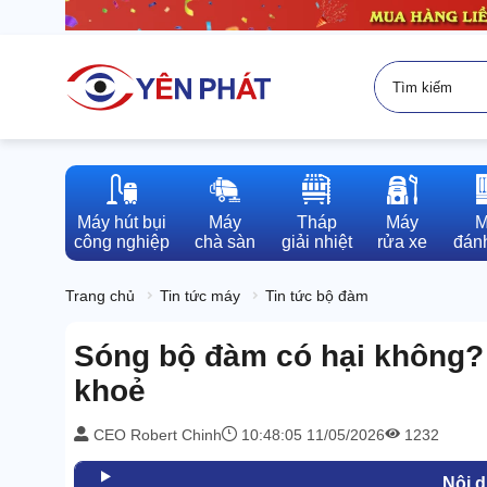
Máy hút bụi

Máy

Tháp

Máy

M
công nghiệp
chà sàn
giải nhiệt
rửa xe
đánh
Trang chủ
Tin tức máy
Tin tức bộ đàm
Sóng bộ đàm có hại không?
khoẻ
CEO Robert Chinh
10:48:05 11/05/2026
1232
Nội 