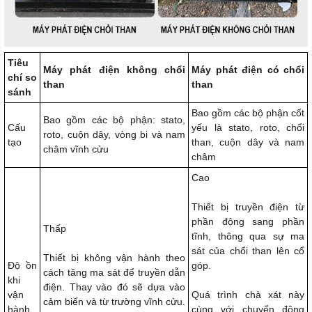
Tiêu
Máy phát điện không chổi
Máy phát điện có chổi
chí so
than
than
sánh
Bao gồm các bộ phận cốt
Bao gồm các bộ phận: stato,
Cấu
yếu là stato, roto, chổi
roto, cuộn dây, vòng bi và nam
tạo
than, cuộn dây và nam
châm vĩnh cửu
châm
Cao
Thiết bị truyền điện từ
phần động sang phần
Thấp
tĩnh, thông qua sự ma
sát của chổi than lên cổ
Thiết bị không vận hành theo
Độ ồn
góp.
cách tăng ma sát để truyền dẫn
khi
điện. Thay vào đó sẽ dựa vào
vận
Quá trình chà xát này
cảm biến và từ trường vĩnh cửu.
hành
cùng với chuyển động