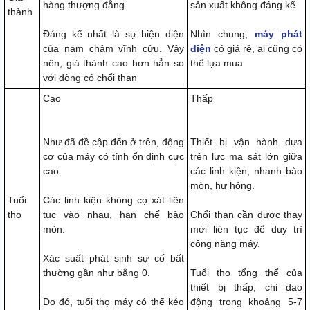
hàng thượng đẳng.
sản xuất không đáng kể.
thành
Đáng kể nhất là sự hiện diện
Nhìn chung,
máy phát
của nam châm vĩnh cửu. Vậy
điện
có giá rẻ, ai cũng có
nên, giá thành cao hơn hẳn so
thể lựa mua
với dòng có chổi than
Cao
Thấp
Như đã đề cập đến ở trên, động
Thiết bị vận hành dựa
cơ của máy có tính ổn định cực
trên lực ma sát lớn giữa
cao.
các linh kiện, nhanh bào
mòn, hư hỏng.
Tuổi
Các linh kiện không cọ xát liên
thọ
tục vào nhau, hạn chế bào
Chổi than cần được thay
mòn.
mới liên tục để duy trì
công năng máy.
Xác suất phát sinh sự cố bất
thường gần như bằng 0.
Tuổi thọ tổng thể của
thiết bị thấp, chỉ dao
Do đó, tuổi thọ máy có thể kéo
động trong khoảng 5-7