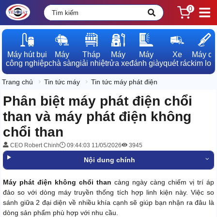
0
Máy hút bụi

Máy

Tháp

Máy

Máy

Xe

Máy dò

công nghiệp
chà sàn
giải nhiệt
rửa xe
đánh giày
quét rác
kim loạ
Trang chủ
Tin tức máy
Tin tức máy phát điện
Phân biệt máy phát điện chổi
than và máy phát điện không
chổi than
CEO Robert Chinh
09:44:03 11/05/2026
3945
Nội dung chính
Máy phát điện không chổi than
càng ngày càng chiếm vị trí áp
đảo so với dòng máy truyền thống tích hợp linh kiện này. Việc so
sánh giữa 2 đại diện về nhiều khía cạnh sẽ giúp bạn nhận ra đâu là
dòng sản phẩm phù hợp với nhu cầu.