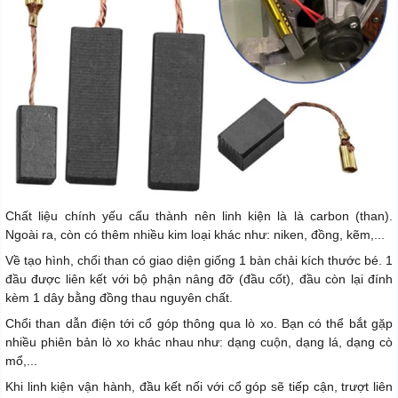
Chất liệu chính yếu cấu thành nên linh kiện là là carbon (than).
Ngoài ra, còn có thêm nhiều kim loại khác như: niken, đồng, kẽm,...
Về tạo hình, chổi than có giao diện giống 1 bàn chải kích thước bé. 1
đầu được liên kết với bộ phận nâng đỡ (đầu cốt), đầu còn lại đính
kèm 1 dây bằng đồng thau nguyên chất.
Chổi than dẫn điện tới cổ góp thông qua lò xo. Bạn có thể bắt gặp
nhiều phiên bản lò xo khác nhau như: dạng cuộn, dạng lá, dạng cò
mổ,...
Khi linh kiện vận hành, đầu kết nối với cổ góp sẽ tiếp cận, trượt liên