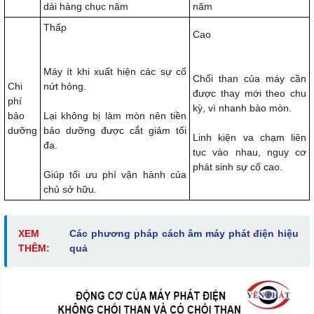
dài hàng chục năm
năm
Thấp
Cao
Máy ít khi xuất hiện các sự cố
Chổi than của máy cần
Chi
nứt hỏng.
được thay mới theo chu
phí
kỳ, vì nhanh bào mòn.
bảo
Lại không bị làm mòn nên tiền
dưỡng
bảo dưỡng được cắt giảm tối
Linh kiện va chạm liên
đa.
tục vào nhau, nguy cơ
phát sinh sự cố cao.
Giúp tối ưu phí vận hành của
chủ sở hữu.
XEM
Các phương pháp cách âm máy phát điện hiệu
THÊM:
quả