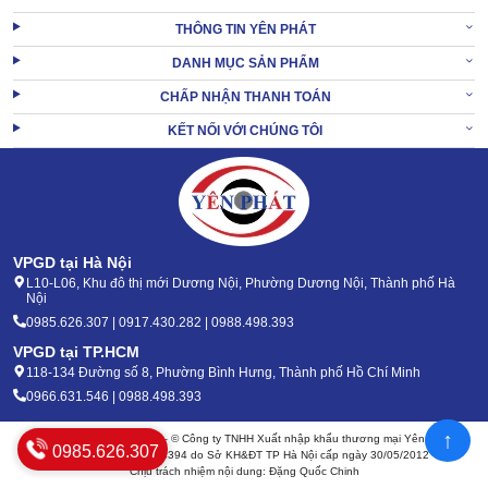
THÔNG TIN YÊN PHÁT
DANH MỤC SẢN PHẨM
CHẤP NHẬN THANH TOÁN
KẾT NỐI VỚI CHÚNG TÔI
VPGD tại Hà Nội
L10-L06, Khu đô thị mới Dương Nội, Phường Dương Nội, Thành phố Hà
Nội
0985.626.307 | 0917.430.282 | 0988.498.393
VPGD tại TP.HCM
118-134 Đường số 8, Phường Bình Hưng, Thành phố Hồ Chí Minh
0966.631.546 | 0988.498.393
↑
Bản quyền 2020 - 2026 – © Công ty TNHH Xuất nhập khẩu thương mại Yên Phát
0985.626.307
Mã số thuế: 0105904394 do Sở KH&ĐT TP Hà Nội cấp ngày 30/05/2012
Chịu trách nhiệm nội dung: Đặng Quốc Chinh