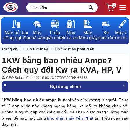
0
Máy hút bụi

Máy

Tháp

Máy

Máy

Xe

Máy dò

công nghiệp
chà sàn
giải nhiệt
rửa xe
đánh giày
quét rác
kim loạ
Trang chủ
Tin tức máy
Tin tức máy phát điện
1KW bằng bao nhiêu Ampe?
Cách quy đổi Kw ra KVA, HP, V
CEO Robert Chinh
16:03:43 27/09/2025
42323
Nội dung chính
1KW bằng bao nhiêu ampe
là nghi vấn của không ít người. Thực
tế, 2 đơn vị đo này không ngang hàng, khi đổi ra không chẵn số.
Không ít người gặp khó khi quy đổi. Nếu bạn cũng đang vướng mắc
ở vấn đề này, hãy cùng
kho điện máy Yên Phát
tìm hiểu ngay sau
đây nhé.