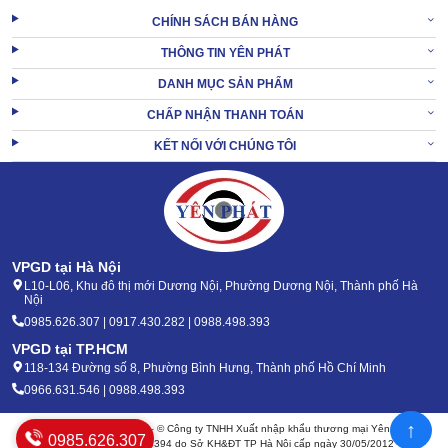
CHÍNH SÁCH BÁN HÀNG
THÔNG TIN YÊN PHÁT
DANH MỤC SẢN PHẨM
CHẤP NHẬN THANH TOÁN
KẾT NỐI VỚI CHÚNG TÔI
VPGD tại Hà Nội
L10-L06, Khu đô thị mới Dương Nội, Phường Dương Nội, Thành phố Hà
Nội
0985.626.307 | 0917.430.282 | 0988.498.393
VPGD tại TP.HCM
118-134 Đường số 8, Phường Bình Hưng, Thành phố Hồ Chí Minh
0966.631.546 | 0988.498.393
↑
Bản quyền 2020 - 2026 – © Công ty TNHH Xuất nhập khẩu thương mại Yên Phát
0985.626.307
Mã số thuế: 0105904394 do Sở KH&ĐT TP Hà Nội cấp ngày 30/05/2012