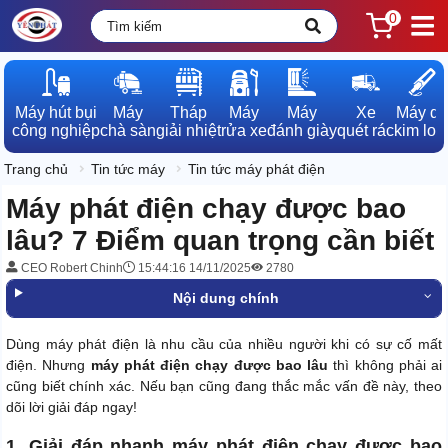
0
Máy hút bụi

Máy

Tháp

Máy

Máy

Xe

Máy dò

công nghiệp
chà sàn
giải nhiệt
rửa xe
đánh giày
quét rác
kim loạ
Trang chủ
Tin tức máy
Tin tức máy phát điện
Máy phát điện chạy được bao
lâu? 7 Điểm quan trọng cần biết
CEO Robert Chinh
15:44:16 14/11/2025
2780
Nội dung chính
Dùng máy phát điện là nhu cầu của nhiều người khi có sự cố mất
điện. Nhưng
máy phát điện chạy được bao lâu
thì không phải ai
cũng biết chính xác. Nếu bạn cũng đang thắc mắc vấn đề này, theo
dõi lời giải đáp ngay!
1. Giải đáp nhanh máy phát điện chạy được bao