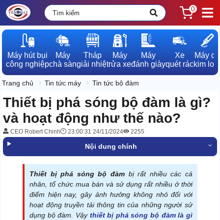
0
Máy hút bụi

Máy

Tháp

Máy

Máy

Xe

Máy dò

công nghiệp
chà sàn
giải nhiệt
rửa xe
đánh giày
quét rác
kim loạ
Trang chủ
Tin tức máy
Tin tức bộ đàm
Thiết bị phá sóng bộ đàm là gì?
và hoạt động như thế nào?
CEO Robert Chinh
23:00:31 24/11/2024
2255
Nội dung chính
Thiết bị phá sóng bộ đàm
bị rất nhiều các cá
nhân, tổ chức mua bán và sử dụng rất nhiều ở thời
điểm hiện nay, gây ảnh hưởng không nhỏ đối với
hoạt động truyền tải thông tin của những người sử
dụng bộ đàm. Vậy
thiết bị phá sóng bộ đàm là gì