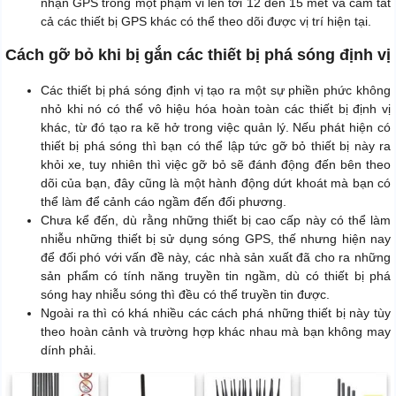
nhận GPS trong một phạm vi lên tới 12 đến 15 mét và cấm tất
cả các thiết bị GPS khác có thể theo dõi được vị trí hiện tại.
Cách gỡ bỏ khi bị gắn các thiết bị phá sóng định vị
Các thiết bị phá sóng định vị tạo ra một sự phiền phức không
nhỏ khi nó có thể vô hiệu hóa hoàn toàn các thiết bị định vị
khác, từ đó tạo ra kẽ hở trong việc quản lý. Nếu phát hiện có
thiết bị phá sóng thì bạn có thể lập tức gỡ bỏ thiết bị này ra
khỏi xe, tuy nhiên thì việc gỡ bỏ sẽ đánh động đến bên theo
dõi của bạn, đây cũng là một hành động dứt khoát mà bạn có
thể làm để cảnh cáo ngầm đến đối phương.
Chưa kể đến, dù rằng những thiết bị cao cấp này có thể làm
nhiễu những thiết bị sử dụng sóng GPS, thế nhưng hiện nay
để đối phó với vấn đề này, các nhà sản xuất đã cho ra những
sản phẩm có tính năng truyền tin ngầm, dù có thiết bị phá
sóng hay nhiễu sóng thì đều có thể truyền tin được.
Ngoài ra thì có khá nhiều các cách phá những thiết bị này tùy
theo hoàn cảnh và trường hợp khác nhau mà bạn không may
dính phải.