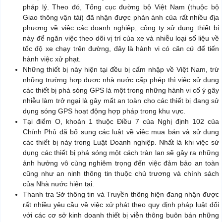
pháp lý. Theo đó, Tổng cục đường bộ Việt Nam (thuộc bộ
Giao thông vận tải) đã nhận được phản ánh của rất nhiều địa
phương về việc các doanh nghiệp, công ty sử dụng thiết bị
này để ngăn việc theo dõi vị trí của xe và nhiễu loại số liệu về
tốc độ xe chạy trên đường, đây là hành vi có căn cứ để tiến
hành việc xử phạt.
Những thiết bị này hiện tại đều bị cấm nhập về Việt Nam, trừ
những trường hợp được nhà nước cấp phép thì việc sử dụng
các thiết bị phá sóng GPS là một trong những hành vi cố ý gây
nhiễu làm trở ngại là gây mất an toàn cho các thiết bị đang sử
dụng sóng GPS hoạt động hợp pháp trong khu vực.
Tại điểm O, khoản 1 thuộc Điều 7 của Nghị định 102 của
Chính Phủ đã bổ sung các luật về việc mua bán và sử dụng
các thiết bị này trong Luật Doanh nghiệp. Nhất là khi việc sử
dụng các thiết bị phá sóng một cách tràn lan sẽ gây ra những
ảnh hưởng vô cùng nghiêm trọng đến việc đảm bảo an toàn
cũng như an ninh thông tin thuộc chủ trương và chính sách
của Nhà nước hiện tại.
Thanh tra Sở thông tin và Truyền thông hiện đang nhận được
rất nhiều yêu cầu về việc xử phát theo quy định pháp luật đối
với các cơ sở kinh doanh thiết bị viễn thông buôn bán những