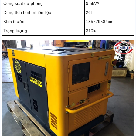
Công suất dự phòng
9,5kVA
Dung tích bình nhiên liệu
26l
Kích thước
135×79×84cm
Trọng lượng
310kg