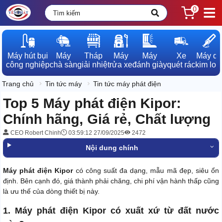
0
Máy hút bụi

Máy

Tháp

Máy

Máy

Xe

Máy dò

công nghiệp
chà sàn
giải nhiệt
rửa xe
đánh giày
quét rác
kim loạ
Trang chủ
Tin tức máy
Tin tức máy phát điện
Top 5 Máy phát điện Kipor:
Chính hãng, Giá rẻ, Chất lượng
CEO Robert Chinh
03:59:12 27/09/2025
2472
Nội dung chính
Máy phát điện Kipor
có công suất đa dạng, mẫu mã đẹp, siêu ổn
định. Bên cạnh đó, giá thành phải chăng, chi phí vận hành thấp cũng
là ưu thế của dòng thiết bị này.
1. Máy phát điện Kipor có xuất xứ từ đất nước