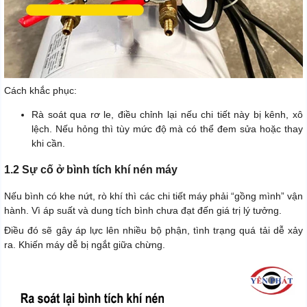
Cách khắc phục:
Rà soát qua rơ le, điều chỉnh lại nếu chi tiết này bị kênh, xô
lệch. Nếu hỏng thì tùy mức độ mà có thể đem sửa hoặc thay
khi cần.
1.2 Sự cố ở bình tích khí nén máy
Nếu bình có khe nứt, rò khí thì các chi tiết máy phải “gồng mình” vận
hành. Vì áp suất và dung tích bình chưa đạt đến giá trị lý tưởng.
Điều đó sẽ gây áp lực lên nhiều bộ phận, tình trạng quá tải dễ xảy
ra. Khiến máy dễ bị ngắt giữa chừng.