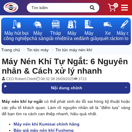
0
Máy hút bụi

Máy

Tháp

Máy

Máy

Xe

Máy dò

công nghiệp
chà sàn
giải nhiệt
rửa xe
đánh giày
quét rác
kim loạ
Trang chủ
Tin tức máy
Tin tức máy nén khí
Máy Nén Khí Tự Ngắt: 6 Nguyên
nhân & Cách xử lý nhanh
CEO Robert Chinh
08:32:38 26/09/2025
3723
Nội dung chính
Máy nén khí tự ngắt
có thể phát sinh do lỗi sai hỏng kỹ thuật hoặc
các yếu tố khách quan. Làm rõ nguyên nhân sẽ là “điểm tựa” vàng
để bạn tìm ra cách can thiệp nhanh, hiệu quả nhất.
Máy nén khí Kumisai chính hãng
Báo giá máy nén khí Fusheng