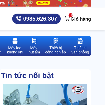
0
0985.626.307
Giỏ hàng
Máy lọc 

Máy 

Thiết bị

Thiết bị

g
không khí
hút ẩm
công nghiệp
văn phòng
Tin tức nổi bật