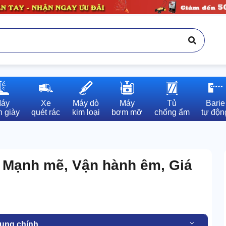
áy

Xe

Máy dò

Máy

Tủ

Barie

 giày
quét rác
kim loại
bơm mỡ
chống ẩm
tự độn
, Mạnh mẽ, Vận hành êm, Giá
dung chính