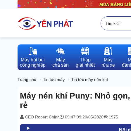
Máy hút bụi

Máy

Tháp

Máy

M
công nghiệp
chà sàn
giải nhiệt
rửa xe
đánh
Trang chủ
Tin tức máy
Tin tức máy nén khí
Máy nén khí Puny: Nhỏ gọn
rẻ
CEO Robert Chinh
09:47:09 20/05/2026
1975
Nội 