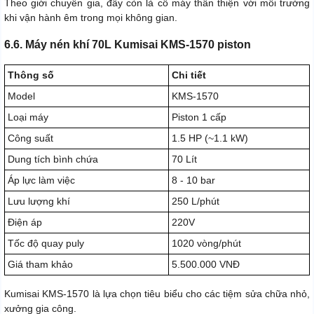
Theo giới chuyên gia, đây còn là cỗ máy thân thiện với môi trường
khi vận hành êm trong mọi không gian.
6.6. Máy nén khí 70L Kumisai KMS-1570 piston
Thông số
Chi tiết
Model
KMS-1570
Loại máy
Piston 1 cấp
Công suất
1.5 HP (~1.1 kW)
Dung tích bình chứa
70 Lít
Áp lực làm việc
8 - 10 bar
Lưu lượng khí
250 L/phút
Điện áp
220V
Tốc độ quay puly
1020 vòng/phút
Giá tham khảo
5.500.000 VNĐ
Kumisai KMS-1570 là lựa chọn tiêu biểu cho các tiệm sửa chữa nhỏ,
xưởng gia công.