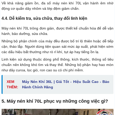
Về khả năng giảm ồn, đa số máy nén khí 70L vận hành êm nhờ
động cơ quấn dây nhôm và lớp đệm giảm chấn.
4.4. Dễ kiểm tra, sửa chữa, thay đổi linh kiện
Máy nén khí 70L trông đơn giản, được thiết kế chuẩn hóa để dễ vận
hành, bảo dưỡng, sửa chữa.
Những bộ phận chính của máy đều được bố trí lộ thiên hoặc dễ tiếp
cận, tháo lắp. Người dùng tiện quan sát mức áp suất, phát hiện sớm
các dấu hiệu bất thường như rò rỉ khí, tụt áp hay tiếng ồn lạ.
Linh kiện sử dụng thuộc dòng phổ thông, kích thước, thông số tiêu
chuẩn nên không khó tìm và thay thế. Những bộ phận hay hao mòn
như dây curoa, lọc gió, ron cao su có chi phí mềm.
XEM
Máy Nén Khí 36L | Giá Tốt - Hiệu Suất Cao - Bảo
THÊM:
Hành Chính Hãng
5. Máy nén khí 70L phục vụ những công việc gì?