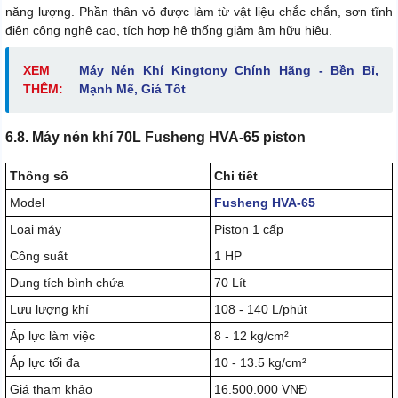
năng lượng. Phần thân vỏ được làm từ vật liệu chắc chắn, sơn tĩnh
điện công nghệ cao, tích hợp hệ thống giảm âm hữu hiệu.
XEM
Máy Nén Khí Kingtony Chính Hãng - Bền Bỉ,
THÊM:
Mạnh Mẽ, Giá Tốt
6.8. Máy nén khí 70L Fusheng HVA-65 piston
Thông số
Chi tiết
Model
Fusheng HVA-65
Loại máy
Piston 1 cấp
Công suất
1 HP
Dung tích bình chứa
70 Lít
Lưu lượng khí
108 - 140 L/phút
Áp lực làm việc
8 - 12 kg/cm²
Áp lực tối đa
10 - 13.5 kg/cm²
Giá tham khảo
16.500.000 VNĐ