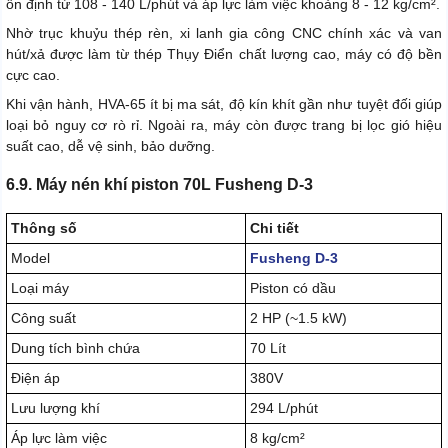
ổn định từ 108 - 140 L/phút và áp lực làm việc khoảng 8 - 12 kg/cm².
Nhờ trục khuỷu thép rèn, xi lanh gia công CNC chính xác và van
hút/xả được làm từ thép Thụy Điển chất lượng cao, máy có độ bền
cực cao.
Khi vận hành, HVA-65 ít bị ma sát, độ kín khít gần như tuyệt đối giúp
loại bỏ nguy cơ rò rỉ. Ngoài ra, máy còn được trang bị lọc gió hiệu
suất cao, dễ vệ sinh, bảo dưỡng.
6.9. Máy nén khí piston 70L Fusheng D-3
Thông số
Chi tiết
Model
Fusheng D-3
Loại máy
Piston có dầu
Công suất
2 HP (~1.5 kW)
Dung tích bình chứa
70 Lít
Điện áp
380V
Lưu lượng khí
294 L/phút
Áp lực làm việc
8 kg/cm²