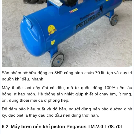
Sản phẩm sở hữu động cơ 3HP cùng bình chứa 70 lít, tạo và duy trì
nguồn khí đều, nhanh.
Máy thuộc loại dây đai có dầu, mô tơ quấn đồng 100% nên lâu
hỏng, ít hao mòn. Hệ thống tản nhiệt giúp thiết bị chạy êm, ít rung,
ồn, dùng thoải mái cả ở phòng hẹp.
Để đảm bảo hiệu suất và độ bền, người dùng nên bảo dưỡng định
kỳ, đặc biệt là thay đầu cho đầu nén đúng thời hạn.
6.2. Máy bơm nén khí piston Pegasus TM-V-0.17/8-70L