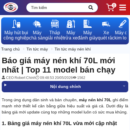
0
Máy hút bụi

Máy

Tháp

Máy

Máy

Xe

Máy dò

công nghiệp
chà sàn
giải nhiệt
rửa xe
đánh giày
quét rác
kim loạ
Trang chủ
Tin tức máy
Tin tức máy nén khí
Báo giá máy nén khí 70L mới
nhất | Top 11 model bán chạy
CEO Robert Chinh
09:48:53 20/05/2026
1562
Nội dung chính
Trong ứng dụng dân sinh và bán chuyên,
máy nén khí 70L
ghi điểm
mạnh nhờ thiết kế cân bằng giữa hiệu suất và giá cả. Dưới đây là
bảng giá mới update cùng top những model luôn có sức mua khủng.
1. Bảng giá máy nén khí 70L vừa mới cập nhật