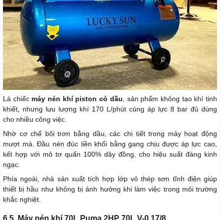
Là chiếc
máy nén khí piston có dầu
, sản phẩm không tạo khí tinh
khiết, nhưng lưu lượng khí 170 L/phút cùng áp lực 8 bar đủ dùng
cho nhiều công việc.
Nhờ cơ chế bôi trơn bằng dầu, các chi tiết trong máy hoạt động
mượt mà. Đầu nén đúc liền khối bằng gang chịu được áp lực cao,
kết hợp với mô tơ quấn 100% dây đồng, cho hiệu suất đáng kinh
ngạc.
Phía ngoài, nhà sản xuất tích hợp lớp vỏ thép sơn tĩnh điện giúp
thiết bị hầu như không bị ảnh hưởng khi làm việc trong môi trường
khắc nghiệt.
6.5. Máy nén khí 70L Puma 2HP 70L V-0.17/8