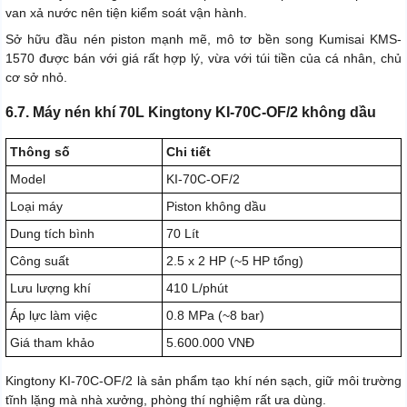
van xả nước nên tiện kiểm soát vận hành.
Sở hữu đầu nén piston mạnh mẽ, mô tơ bền song Kumisai KMS-
1570 được bán với giá rất hợp lý, vừa với túi tiền của cá nhân, chủ
cơ sở nhỏ.
6.7. Máy nén khí 70L Kingtony KI-70C-OF/2 không dầu
Thông số
Chi tiết
Model
KI-70C-OF/2
Loại máy
Piston không dầu
Dung tích bình
70 Lít
Công suất
2.5 x 2 HP (~5 HP tổng)
Lưu lượng khí
410 L/phút
Áp lực làm việc
0.8 MPa (~8 bar)
Giá tham khảo
5.600.000 VNĐ
Kingtony KI-70C-OF/2 là sản phẩm tạo khí nén sạch, giữ môi trường
tĩnh lặng mà nhà xưởng, phòng thí nghiệm rất ưa dùng.