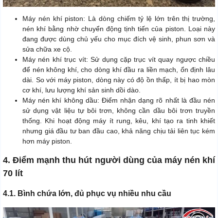
Máy nén khí piston: Là dòng chiếm tỷ lệ lớn trên thị trường,
nén khí bằng nhờ chuyển động tịnh tiến của piston. Loại này
đang được dùng chủ yếu cho mục đích vệ sinh, phun sơn và
sửa chữa xe cộ.
Máy nén khí trục vít: Sử dụng cặp trục vít quay ngược chiều
để nén không khí, cho dòng khí đầu ra liền mạch, ổn định lâu
dài. So với máy piston, dòng này có độ ồn thấp, ít bị hao mòn
cơ khí, lưu lượng khí sản sinh dồi dào.
Máy nén khí không dầu: Điểm nhận dạng rõ nhất là đầu nén
sử dụng vật liệu tự bôi trơn, không cần dầu bôi trơn truyền
thống. Khi hoạt động máy ít rung, kêu, khí tạo ra tinh khiết
nhưng giá đầu tư ban đầu cao, khả năng chịu tải liên tục kém
hơn máy piston.
4. Điểm mạnh thu hút người dùng của máy nén khí
70 lít
4.1. Bình chứa lớn, đủ phục vụ nhiều nhu cầu