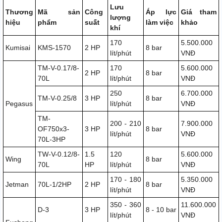
Lưu
Thương
Mã sản
Công
Áp lực
Giá tham
lượng
hiệu
phẩm
suất
làm việc
khảo
khí
170
5.500.000
Kumisai
KMS-1570
2 HP
8 bar
lít/phút
VNĐ
TM-V-0.17/8-
170
5.600.000
2 HP
8 bar
70L
lít/phút
VNĐ
250
6.700.000
TM-V-0.25/8
3 HP
8 bar
Pegasus
lít/phút
VNĐ
TM-
200 - 210
7.900.000
OF750x3-
3 HP
8 bar
lít/phút
VNĐ
70L-3HP
TW-V-0.12/8-
1.5
120
5.600.000
Wing
8 bar
70L
HP
lít/phút
VNĐ
170 - 180
5.350.000
Jetman
70L-1/2HP
2 HP
8 bar
lít/phút
VNĐ
350 - 360
11.600.000
D-3
3 HP
8 - 10 bar
lít/phút
VNĐ