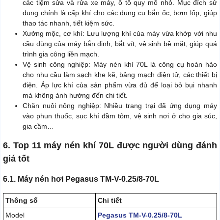
các tiệm sửa và rửa xe máy, ô tô quy mô nhỏ. Mục đích sử
dụng chính là cấp khí cho các dụng cụ bắn ốc, bơm lốp, giúp
thao tác nhanh, tiết kiệm sức.
Xưởng mộc, cơ khí: Lưu lượng khí của máy vừa khớp với nhu
cầu dùng của máy bắn đinh, bắt vít, vệ sinh bề mặt, giúp quá
trình gia công liền mạch.
Vệ sinh công nghiệp: Máy nén khí 70L là công cụ hoàn hảo
cho nhu cầu làm sạch khe kẽ, bảng mạch điện tử, các thiết bị
điện. Áp lực khí của sản phẩm vừa đủ để loại bỏ bụi nhanh
mà không ảnh hưởng đến chi tiết.
Chăn nuôi nông nghiệp: Nhiều trang trại đã ứng dụng máy
vào phun thuốc, sục khí đầm tôm, vệ sinh nơi ở cho gia súc,
gia cầm…
6. Top 11 máy nén khí 70L được người dùng đánh
giá tốt
6.1. Máy nén hơi Pegasus TM-V-0.25/8-70L
Thông số
Chi tiết
Model
Pegasus TM-V-0.25/8-70L