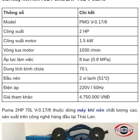
Thông số
Chi tiết
Model
PMG V-0.17/8
Công suất
2 HP
Công suất motor
1.5 kW
Vòng tua motor
1030 r/min
Áp lực làm việc
8 bar (0.8 MPa)
Dung tích bình chứa
70 L
Đầu nén
2 xi lanh (51*2)
Điện áp
220V / 50Hz
Giá tham khảo
4.750.000 VNĐ
Puma 2HP 70L V-0.17/8 thuộc dòng
máy khí nén
chất lượng cao,
sản xuất trên công nghệ hàng đầu tại Thái Lan.