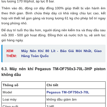
lưu lượng 170 lít/phút, áp lực 8 bar.
Thêm vào đó, động cơ dây đồng 100% giúp thiết bị vận hành êm
theo thời gian. Bình chứa thép dày có khả năng chịu lực cao, kết
hợp với thiết kế gọn gàng và trọng lượng 61 kg cho phép bố trí ngay
trong phòng nhỏ.
Để duy trì tuổi thọ lâu hơn, người dùng nên kiểm tra và thay dầu sau
mỗi 300 - 500 giờ hoạt động. Đồng thời xả nước tích tụ, vệ sinh lọc
gió hàng ngày.
XEM
Máy Nén Khí 80 Lít - Báo Giá Mới Nhất, Giao
THÊM:
Hàng Toàn Quốc
6.3. Máy nén khí Pegasus TM-OF750x3-70L-3HP piston
không dầu
Thông số
Chi tiết
Model
Pegasus TM-OF750x3-70L
Loại máy
không dầu giảm âm
Công suất
3 HP