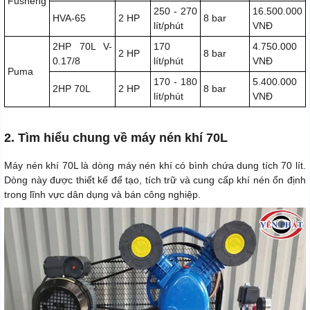
Fusheng
250 - 270
16.500.000
HVA-65
2 HP
8 bar
lít/phút
VNĐ
2HP 70L V-
170
4.750.000
2 HP
8 bar
0.17/8
lít/phút
VNĐ
Puma
170 - 180
5.400.000
2HP 70L
2 HP
8 bar
lít/phút
VNĐ
2. Tìm hiểu chung về máy nén khí 70L
Máy nén khí 70L là dòng máy nén khí có bình chứa dung tích 70 lít.
Dòng này được thiết kế để tạo, tích trữ và cung cấp khí nén ổn định
trong lĩnh vực dân dụng và bán công nghiệp.