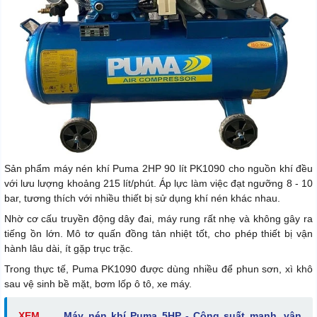
Sản phẩm máy nén khí Puma 2HP 90 lít PK1090 cho nguồn khí đều
với lưu lượng khoảng 215 lít/phút. Áp lực làm việc đạt ngưỡng 8 - 10
bar, tương thích với nhiều thiết bị sử dụng khí nén khác nhau.
Nhờ cơ cấu truyền động dây đai, máy rung rất nhẹ và không gây ra
tiếng ồn lớn. Mô tơ quấn đồng tản nhiệt tốt, cho phép thiết bị vận
hành lâu dài, ít gặp trục trặc.
Trong thực tế, Puma PK1090 được dùng nhiều để phun sơn, xì khô
sau vệ sinh bề mặt, bơm lốp ô tô, xe máy.
XEM
Máy nén khí Puma 5HP - Công suất mạnh, vận