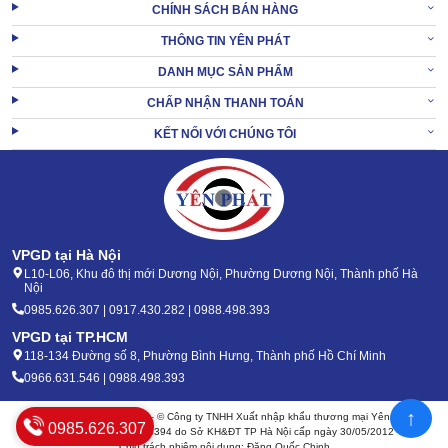
CHÍNH SÁCH BÁN HÀNG
THÔNG TIN YÊN PHÁT
DANH MỤC SẢN PHẨM
CHẤP NHẬN THANH TOÁN
KẾT NỐI VỚI CHÚNG TÔI
VPGD tại Hà Nội
L10-L06, Khu đô thị mới Dương Nội, Phường Dương Nội, Thành phố Hà
Nội
0985.626.307 | 0917.430.282 | 0988.498.393
VPGD tại TP.HCM
118-134 Đường số 8, Phường Bình Hưng, Thành phố Hồ Chí Minh
0966.631.546 | 0988.498.393
↑
Bản quyền 2020 - 2026 – © Công ty TNHH Xuất nhập khẩu thương mại Yên Phát
0985.626.307
Mã số thuế: 0105904394 do Sở KH&ĐT TP Hà Nội cấp ngày 30/05/2012
Chịu trách nhiệm nội dung: Đặng Quốc Chinh