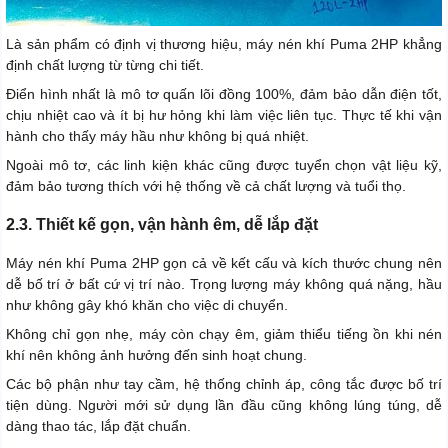
Là sản phẩm có định vị thương hiệu, máy nén khí Puma 2HP khẳng
định chất lượng từ từng chi tiết.
Điển hình nhất là mô tơ quấn lõi đồng 100%, đảm bảo dẫn điện tốt,
chịu nhiệt cao và ít bị hư hỏng khi làm việc liên tục. Thực tế khi vận
hành cho thấy máy hầu như không bị quá nhiệt.
Ngoài mô tơ, các linh kiện khác cũng được tuyển chọn vật liệu kỹ,
đảm bảo tương thích với hệ thống về cả chất lượng và tuổi thọ.
2.3. Thiết kế gọn, vận hành êm, dễ lắp đặt
Máy nén khí Puma 2HP gọn cả về kết cấu và kích thước chung nên
dễ bố trí ở bất cứ vị trí nào. Trọng lượng máy không quá nặng, hầu
như không gây khó khăn cho việc di chuyển.
Không chỉ gọn nhẹ, máy còn chạy êm, giảm thiểu tiếng ồn khi nén
khí nên không ảnh hưởng đến sinh hoạt chung.
Các bộ phận như tay cầm, hệ thống chỉnh áp, công tắc được bố trí
tiện dùng. Người mới sử dụng lần đầu cũng không lúng túng, dễ
dàng thao tác, lắp đặt chuẩn.