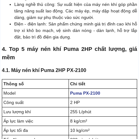
Làng nghề thủ công: Sự xuất hiện của máy nén khí góp phần
tăng năng suất lao động. Các máy ép, máy dập hoạt động dễ
dàng, giảm sự phụ thuộc vào sức người.
Điện - điện lạnh: Sản phẩm chứng minh giá trị đỉnh cao khi hỗ
trợ xì khô bo mạch, vệ sinh dàn nóng - dàn lạnh, hỗ trợ lắp
đặt, bảo trì đồ điện gia dụng.
4. Top 5 máy nén khí Puma 2HP chất lượng, giá
mềm
4.1. Máy nén khí Puma 2HP PX-2100
Thông số
Chi tiết
Model
Puma PX-2100
Công suất
2 HP
Lưu lượng khí
255 L/phút
Áp lực làm việc
8 kg/cm²
Áp lực tối đa
10 kg/cm²