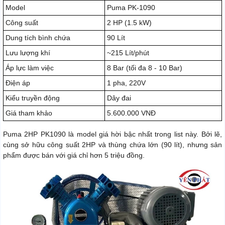
Model
Puma PK-1090
Công suất
2 HP (1.5 kW)
Dung tích bình chứa
90 Lít
Lưu lượng khí
~215 Lít/phút
Áp lực làm việc
8 Bar (tối đa 8 - 10 Bar)
Điện áp
1 pha, 220V
Kiểu truyền động
Dây đai
Giá tham khảo
5.600.000 VNĐ
Puma 2HP PK1090 là model giá hời bậc nhất trong list này. Bởi lẽ,
cùng sở hữu công suất 2HP và thùng chứa lớn (90 lít), nhưng sản
phẩm được bán với giá chỉ hơn 5 triệu đồng.