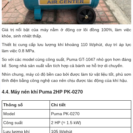
Giá trị nổi bật của máy nằm ở động cơ lõi đồng 100%, làm việc
khỏe, sinh nhiệt thấp.
Thiết bị cung cấp lưu lượng khí khoảng 110 lít/phút, duy trì áp lực
làm việc 0.8 MPa.
So với các model cùng công suất, Puma GT-1047 nhỏ gọn hơn đáng
kể. Song nhà sản xuất vẫn tích hợp cả bánh xe hỗ trợ di chuyển.
Nhìn chung, máy có độ bền cao bởi được làm từ vật liệu tốt, phủ sơn
tĩnh điện bằng công nghệ cao nên chịu được tác động của khí hậu.
4.4. Máy nén khí Puma 2HP PK-0270
Thông số
Chi tiết
Model
Puma PK-0270
Công suất
2 HP (≈ 1.5 kW)
Lưu lượng khí
105 lít/phút