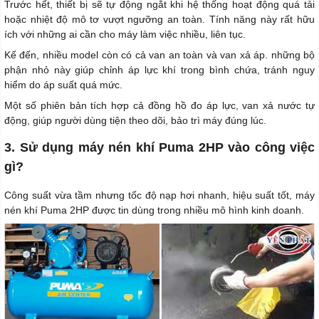
Trước hết, thiết bị sẽ tự động ngắt khi hệ thống hoạt động quá tải
hoặc nhiệt độ mô tơ vượt ngưỡng an toàn. Tính năng này rất hữu
ích với những ai cần cho máy làm việc nhiều, liên tục.
Kế đến, nhiều model còn có cả van an toàn và van xả áp. những bộ
phận nhỏ này giúp chỉnh áp lực khí trong bình chứa, tránh nguy
hiểm do áp suất quá mức.
Một số phiên bản tích hợp cả đồng hồ đo áp lực, van xả nước tự
động, giúp người dùng tiện theo dõi, bảo trì máy đúng lúc.
3. Sử dụng máy nén khí Puma 2HP vào công việc
gì?
Công suất vừa tầm nhưng tốc độ nạp hơi nhanh, hiệu suất tốt, máy
nén khí Puma 2HP được tin dùng trong nhiều mô hình kinh doanh.