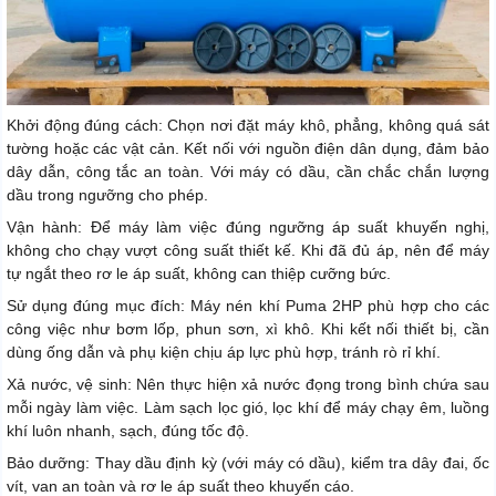
Khởi động đúng cách: Chọn nơi đặt máy khô, phẳng, không quá sát
tường hoặc các vật cản. Kết nối với nguồn điện dân dụng, đảm bảo
dây dẫn, công tắc an toàn. Với máy có dầu, cần chắc chắn lượng
dầu trong ngưỡng cho phép.
Vận hành: Để máy làm việc đúng ngưỡng áp suất khuyến nghị,
không cho chạy vượt công suất thiết kế. Khi đã đủ áp, nên để máy
tự ngắt theo rơ le áp suất, không can thiệp cưỡng bức.
Sử dụng đúng mục đích: Máy nén khí Puma 2HP phù hợp cho các
công việc như bơm lốp, phun sơn, xì khô. Khi kết nối thiết bị, cần
dùng ống dẫn và phụ kiện chịu áp lực phù hợp, tránh rò rỉ khí.
Xả nước, vệ sinh: Nên thực hiện xả nước đọng trong bình chứa sau
mỗi ngày làm việc. Làm sạch lọc gió, lọc khí để máy chạy êm, luồng
khí luôn nhanh, sạch, đúng tốc độ.
Bảo dưỡng: Thay dầu định kỳ (với máy có dầu), kiểm tra dây đai, ốc
vít, van an toàn và rơ le áp suất theo khuyến cáo.