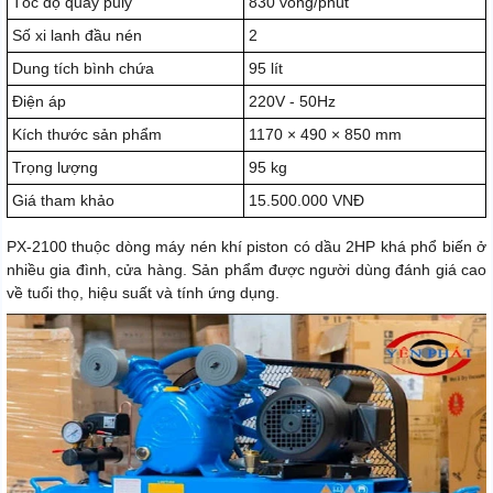
Tốc độ quay puly
830 vòng/phút
Số xi lanh đầu nén
2
Dung tích bình chứa
95 lít
Điện áp
220V - 50Hz
Kích thước sản phẩm
1170 × 490 × 850 mm
Trọng lượng
95 kg
Giá tham khảo
15.500.000 VNĐ
PX-2100 thuộc dòng máy nén khí piston có dầu 2HP khá phổ biến ở
nhiều gia đình, cửa hàng. Sản phẩm được người dùng đánh giá cao
về tuổi thọ, hiệu suất và tính ứng dụng.