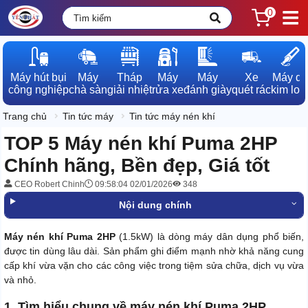
0
Máy hút bụi

Máy

Tháp

Máy

Máy

Xe

Máy dò

công nghiệp
chà sàn
giải nhiệt
rửa xe
đánh giày
quét rác
kim loạ
Trang chủ
Tin tức máy
Tin tức máy nén khí
TOP 5 Máy nén khí Puma 2HP
Chính hãng, Bền đẹp, Giá tốt
CEO Robert Chinh
09:58:04 02/01/2026
348
Nội dung chính
Máy nén khí Puma 2HP
(1.5kW) là dòng máy dân dụng phổ biến,
được tin dùng lâu dài. Sản phẩm ghi điểm mạnh nhờ khả năng cung
cấp khí vừa vặn cho các công việc trong tiệm sửa chữa, dịch vụ vừa
và nhỏ.
1. Tìm hiểu chung về máy nén khí Puma 2HP