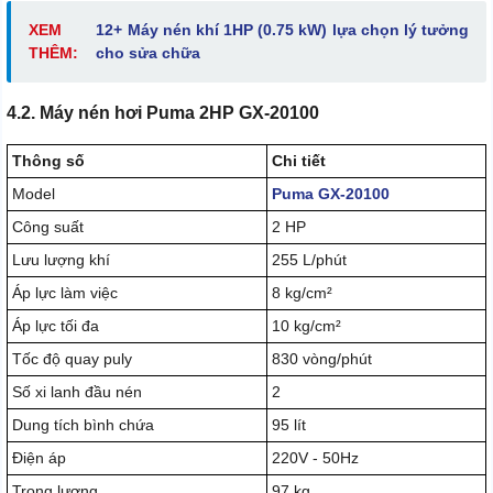
XEM
12+ Máy nén khí 1HP (0.75 kW) lựa chọn lý tưởng
THÊM:
cho sửa chữa
4.2. Máy nén hơi Puma 2HP GX-20100
Thông số
Chi tiết
Model
Puma GX-20100
Công suất
2 HP
Lưu lượng khí
255 L/phút
Áp lực làm việc
8 kg/cm²
Áp lực tối đa
10 kg/cm²
Tốc độ quay puly
830 vòng/phút
Số xi lanh đầu nén
2
Dung tích bình chứa
95 lít
Điện áp
220V - 50Hz
Trọng lượng
97 kg