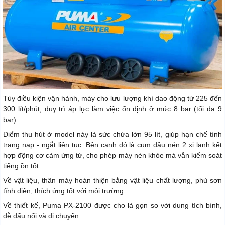
Tùy điều kiện vận hành, máy cho lưu lượng khí dao động từ 225 đến
300 lít/phút, duy trì áp lực làm việc ổn định ở mức 8 bar (tối đa 9
bar).
Điểm thu hút ở model này là sức chứa lớn 95 lít, giúp hạn chế tình
trạng nạp - ngắt liên tục. Bên cạnh đó là cụm đầu nén 2 xi lanh kết
hợp động cơ cảm ứng từ, cho phép máy nén khỏe mà vẫn kiểm soát
tiếng ồn tốt.
Về vật liệu, thân máy hoàn thiện bằng vật liệu chất lượng, phủ sơn
tĩnh điện, thích ứng tốt với môi trường.
Về thiết kế, Puma PX-2100 được cho là gọn so với dung tích bình,
dễ đấu nối và di chuyển.