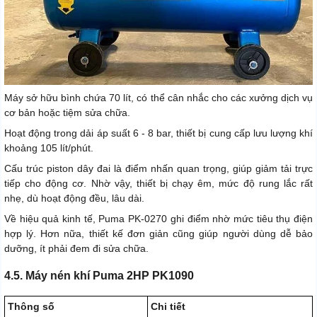
Máy sở hữu bình chứa 70 lít, có thể cân nhắc cho các xưởng dịch vụ
cơ bản hoặc tiệm sửa chữa.
Hoạt động trong dải áp suất 6 - 8 bar, thiết bị cung cấp lưu lượng khí
khoảng 105 lít/phút.
Cấu trúc piston dây đai là điểm nhấn quan trọng, giúp giảm tải trực
tiếp cho động cơ. Nhờ vậy, thiết bị chạy êm, mức độ rung lắc rất
nhẹ, dù hoạt động đều, lâu dài.
Về hiệu quả kinh tế, Puma PK-0270 ghi điểm nhờ mức tiêu thụ điện
hợp lý. Hơn nữa, thiết kế đơn giản cũng giúp người dùng dễ bảo
dưỡng, ít phải đem đi sửa chữa.
4.5. Máy nén khí Puma 2HP PK1090
Thông số
Chi tiết