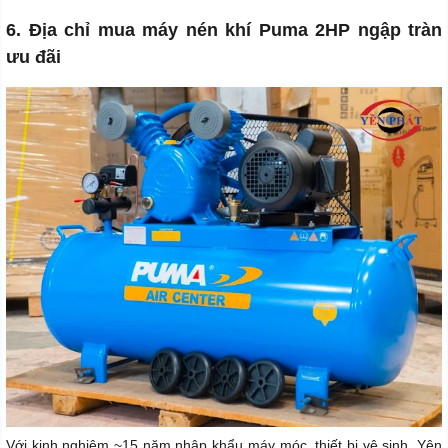
6. Địa chỉ mua máy nén khí Puma 2HP ngập tràn
ưu đãi
Với kinh nghiệm ~15 năm nhập khẩu máy móc, thiết bị vệ sinh, Yên