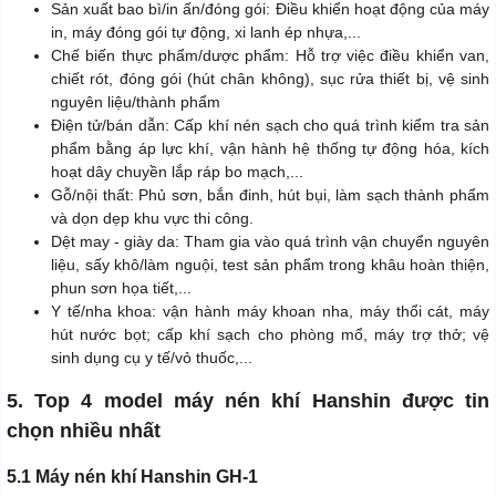
Sản xuất bao bì/in ấn/đóng gói: Điều khiển hoạt động của máy
in, máy đóng gói tự động, xi lanh ép nhựa,...
Chế biến thực phẩm/dược phẩm: Hỗ trợ việc điều khiển van,
chiết rót, đóng gói (hút chân không), sục rửa thiết bị, vệ sinh
nguyên liệu/thành phẩm
Điện tử/bán dẫn: Cấp khí nén sạch cho quá trình kiểm tra sản
phẩm bằng áp lực khí, vận hành hệ thống tự động hóa, kích
hoạt dây chuyền lắp ráp bo mạch,...
Gỗ/nội thất: Phủ sơn, bắn đinh, hút bụi, làm sạch thành phẩm
và dọn dẹp khu vực thi công.
Dệt may - giày da: Tham gia vào quá trình vận chuyển nguyên
liệu, sấy khô/làm nguội, test sản phẩm trong khâu hoàn thiện,
phun sơn họa tiết,...
Y tế/nha khoa: vận hành máy khoan nha, máy thổi cát, máy
hút nước bọt; cấp khí sạch cho phòng mổ, máy trợ thở; vệ
sinh dụng cụ y tế/vỏ thuốc,...
5. Top 4 model máy nén khí Hanshin được tin
chọn nhiều nhất
5.1 Máy nén khí Hanshin GH-1