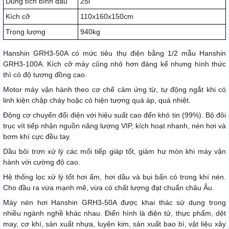
Dung tích bình dầu
25l
Kích cỡ
110x160x150cm
Trọng lượng
940kg
Hanshin GRH3-50A có mức tiêu thụ điện bằng 1/2 mẫu Hanshin
GRH3-100A. Kích cỡ máy cũng nhỏ hơn đáng kể nhưng hình thức
thì có độ tương đồng cao.
Motor máy vận hành theo cơ chế cảm ứng từ, tự động ngắt khi có
linh kiện chập cháy hoặc có hiện tượng quá áp, quá nhiệt.
Động cơ chuyển đổi điện với hiệu suất cao đến khó tin (99%). Bộ đôi
trục vít tiếp nhận nguồn năng lượng VIP, kích hoạt nhanh, nén hơi và
bơm khí cực đều tay.
Dầu bôi trơn xử lý các mối tiếp giáp tốt, giảm hư mòn khi máy vận
hành với cường độ cao.
Hệ thống lọc xử lý tốt hơi ẩm, hơi dầu và bụi bẩn có trong khí nén.
Cho đầu ra vừa mạnh mẽ, vừa có chất lượng đạt chuẩn châu Âu.
Máy nén hơi Hanshin GRH3-50A được khai thác sử dụng trong
nhiều ngành nghề khác nhau. Điển hình là điện tử, thực phẩm, dệt
may, cơ khí, sản xuất nhựa, luyện kim, sản xuất bao bì, vật liệu xây