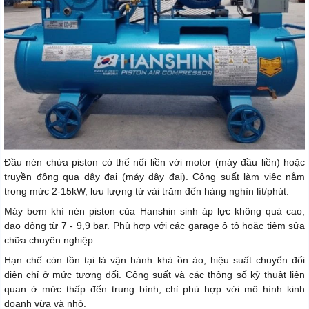
Đầu nén chứa piston có thể nối liền với motor (máy đầu liền) hoặc
truyền động qua dây đai (máy dây đai). Công suất làm việc nằm
trong mức 2-15kW, lưu lượng từ vài trăm đến hàng nghìn lít/phút.
Máy bơm khí nén piston của Hanshin sinh áp lực không quá cao,
dao động từ 7 - 9,9 bar. Phù hợp với các garage ô tô hoặc tiệm sửa
chữa chuyên nghiệp.
Hạn chế còn tồn tại là vận hành khá ồn ào, hiệu suất chuyển đổi
điện chỉ ở mức tương đối. Công suất và các thông số kỹ thuật liên
quan ở mức thấp đến trung bình, chỉ phù hợp với mô hình kinh
doanh vừa và nhỏ.