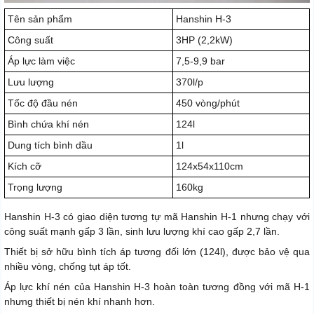
Tên sản phẩm
Hanshin H-3
Công suất
3HP (2,2kW)
Áp lực làm việc
7,5-9,9 bar
Lưu lượng
370l/p
Tốc độ đầu nén
450 vòng/phút
Bình chứa khí nén
124l
Dung tích bình dầu
1l
Kích cỡ
124x54x110cm
Trọng lượng
160kg
Hanshin H-3 có giao diện tương tự mã Hanshin H-1 nhưng chạy với
công suất mạnh gấp 3 lần, sinh lưu lượng khí cao gấp 2,7 lần.
Thiết bị sở hữu bình tích áp tương đối lớn (124l), được bảo vệ qua
nhiều vòng, chống tụt áp tốt.
Áp lực khí nén của Hanshin H-3 hoàn toàn tương đồng với mã H-1
nhưng thiết bị nén khí nhanh hơn.