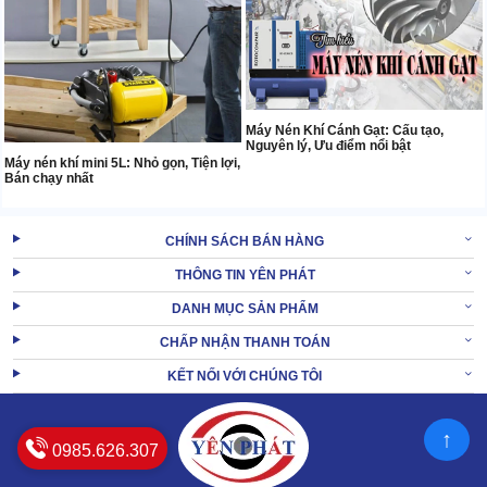
Máy Nén Khí Cánh Gạt: Cấu tạo,
Nguyên lý, Ưu điểm nổi bật
Máy nén khí mini 5L: Nhỏ gọn, Tiện lợi,
Bán chạy nhất
CHÍNH SÁCH BÁN HÀNG
THÔNG TIN YÊN PHÁT
DANH MỤC SẢN PHẨM
CHẤP NHẬN THANH TOÁN
KẾT NỐI VỚI CHÚNG TÔI
↑
0985.626.307