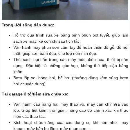
Trong đời sống dân dụng:
Hỗ trợ quá trình rửa xe bằng bình phun bọt tuyết, giúp làm
sạch xe máy, xe con chỉ sau tích tắc.
Vận hành máy phun sơn cầm tay để hoàn thiện đồ gỗ, đồ nội
thất; giúp sơn bám đều, cho lớp nền mịn đẹp.
Thổi sạch bụi bẩn trong các máy móc, điều hòa, thiết bị dân
dụng. Đặc biệt là những góc hẹp, không thể tiếp cận bằng
khăn.
Bơm lốp xe, bóng hơi, bể bơi (thường dùng kèm súng bơm
hơi chuyên dụng)
Tại garage ô tô/tiệm sửa chữa xe:
Vận hành cầu nâng hạ, máy tháo vỏ, máy cân chỉnh/ra vào
lốp. Giúp tiết kiệm thời gian, nâng cao độ chính xác khi thực
hiện các thao tác.
Kích hoạt chức năng của các dụng cụ khí nén như: máy
khoan, máy bắn bu lông, máy phun sơn,...