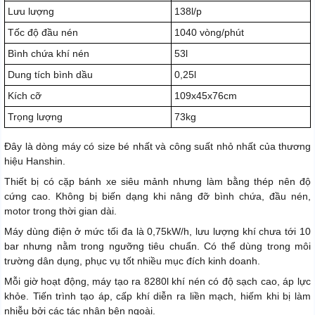
Lưu lượng
138l/p
Tốc độ đầu nén
1040 vòng/phút
Bình chứa khí nén
53l
Dung tích bình dầu
0,25l
Kích cỡ
109x45x76cm
Trọng lượng
73kg
Đây là dòng máy có size bé nhất và công suất nhỏ nhất của thương
hiệu Hanshin.
Thiết bị có cặp bánh xe siêu mảnh nhưng làm bằng thép nên độ
cứng cao. Không bị biến dạng khi nâng đỡ bình chứa, đầu nén,
motor trong thời gian dài.
Máy dùng điện ở mức tối đa là 0,75kW/h, lưu lượng khí chưa tới 10
bar nhưng nằm trong ngưỡng tiêu chuẩn. Có thể dùng trong môi
trường dân dụng, phục vụ tốt nhiều mục đích kinh doanh.
Mỗi giờ hoạt động, máy tạo ra 8280l khí nén có độ sạch cao, áp lực
khỏe. Tiến trình tạo áp, cấp khí diễn ra liền mạch, hiếm khi bị làm
nhiễu bởi các tác nhân bên ngoài.