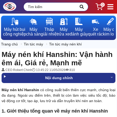
0
Máy hút bụi

Máy

Tháp

Máy

Máy

Xe

Máy dò

công nghiệp
chà sàn
giải nhiệt
rửa xe
đánh giày
quét rác
kim loạ
Trang chủ
Tin tức máy
Tin tức máy nén khí
Máy nén khí Hanshin: Vận hành
êm ái, Giá rẻ, Mạnh mẽ
CEO Robert Chinh
13:45:22 11/05/2026
810
Nội dung chính
Máy nén khí Hanshin
có công suất biến thiên cực mạnh, chủng loại
đa dạng. Ngoài ưu điểm trên, thiết bị còn làm việc siêu tốc độ; bảo
vệ động cơ tốt; tạo áp, lưu trữ và dẫn truyền khí nén an toàn.
1. Giới thiệu tổng quan về máy nén khí Hanshin