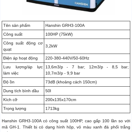
Tên sản phẩm
Hanshin GRH3-100A
Công suất
100HP (75kW)
Công suất động cơ
3,2kW
quạt
Điện áp hoạt động
220-380-440V/50-60Hz
Lưu lượng/áp lực
13,6m3/p - 7 bar; 12m3/p - 8,5 bar;
làm việc
10,7m3/p - 9,9 bar
Độ ồn
73dB (khoảng cách 150cm)
Dung tích bình dầu
50l
Kích cỡ
200x135x170cm
Trọng lượng
1713kg
Hanshin GRH3-100A có công suất 100HP, cao gấp 100 lần so với
mã GH-1. Thiết bị có dạng hình hộp, vỏ màu xanh đá phối trắng