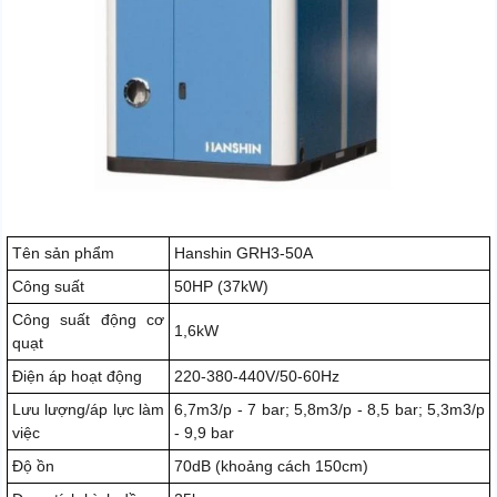
Tên sản phẩm
Hanshin GRH3-50A
Công suất
50HP (37kW)
Công suất động cơ
1,6kW
quạt
Điện áp hoạt động
220-380-440V/50-60Hz
Lưu lượng/áp lực làm
6,7m3/p - 7 bar; 5,8m3/p - 8,5 bar; 5,3m3/p
việc
- 9,9 bar
Độ ồn
70dB (khoảng cách 150cm)