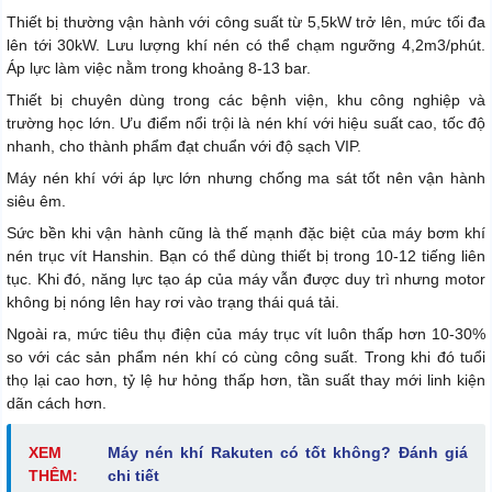
Thiết bị thường vận hành với công suất từ 5,5kW trở lên, mức tối đa
lên tới 30kW. Lưu lượng khí nén có thể chạm ngưỡng 4,2m3/phút.
Áp lực làm việc nằm trong khoảng 8-13 bar.
Thiết bị chuyên dùng trong các bệnh viện, khu công nghiệp và
trường học lớn. Ưu điểm nổi trội là nén khí với hiệu suất cao, tốc độ
nhanh, cho thành phẩm đạt chuẩn với độ sạch VIP.
Máy nén khí với áp lực lớn nhưng chống ma sát tốt nên vận hành
siêu êm.
Sức bền khi vận hành cũng là thế mạnh đặc biệt của máy bơm khí
nén trục vít Hanshin. Bạn có thể dùng thiết bị trong 10-12 tiếng liên
tục. Khi đó, năng lực tạo áp của máy vẫn được duy trì nhưng motor
không bị nóng lên hay rơi vào trạng thái quá tải.
Ngoài ra, mức tiêu thụ điện của máy trục vít luôn thấp hơn 10-30%
so với các sản phẩm nén khí có cùng công suất. Trong khi đó tuổi
thọ lại cao hơn, tỷ lệ hư hỏng thấp hơn, tần suất thay mới linh kiện
dãn cách hơn.
XEM
Máy nén khí Rakuten có tốt không? Đánh giá
THÊM:
chi tiết